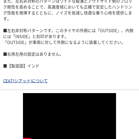
また、左右非対称のパターンはワイドな縦溝とアウトサイド側のブロッ
ク剛性を高めることで、高速度域においても正確で安定したハンドリン
グ性能を発揮するとともに、ノイズを低減し快適な乗り心地を提供しま
す。
■左右非対称パターンです。このタイヤの外側には「OUTSIDE」、内側
には「INSIDE」と刻印があります。
「OUTSIDE」が車両に対して外側になるように装着してください。
■右用左用の設定はありません。
■【製造国】インド
CEAT(シアット)について