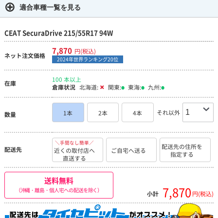
適合車種一覧を見る
CEAT SecuraDrive 215/55R17 94W
7,870
円(税込)
ネット注文価格
2024年世界ランキング20位
100 本以上
在庫
倉庫状況
北海道:
関東:
東海:
九州:
それ以外
1本
2本
4本
数量
＼手間なし簡単／
配送先の住所を
配送先
近くの取付店へ
ご自宅へ送る
指定する
直送する
送料無料
7,870
（沖縄・離島・個人宅への配送を除く）
小計
円(税込)