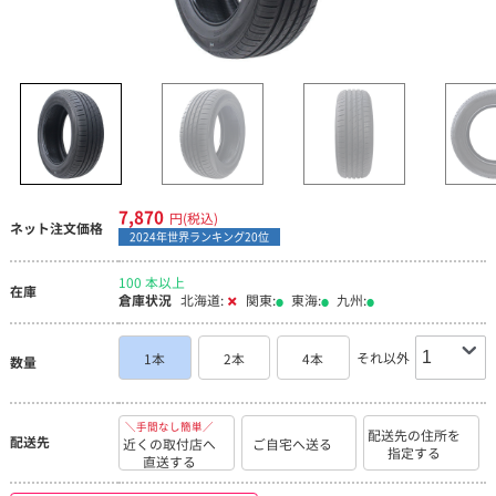
7,870
円(税込)
ネット注文価格
2024年世界ランキング20位
100 本以上
在庫
倉庫状況
北海道:
関東:
東海:
九州:
それ以外
1本
2本
4本
数量
＼手間なし簡単／
配送先の住所を
配送先
近くの取付店へ
ご自宅へ送る
指定する
直送する