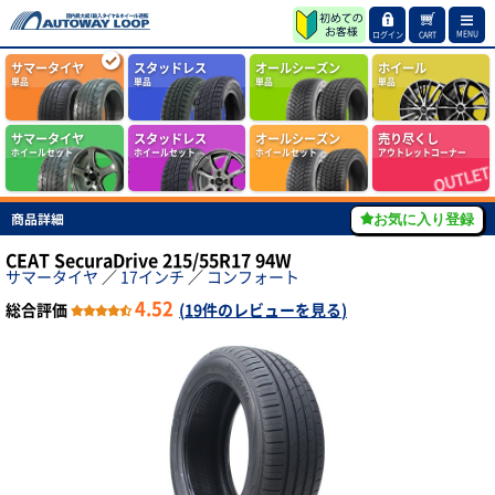
MENU
ログイン
CART
サマータイヤ
スタッドレス
オールシーズン
ホイール
単品
単品
単品
単品
サマータイヤ
スタッドレス
オールシーズン
売り尽くし
ホイールセット
ホイールセット
ホイールセット
アウトレットコーナー
商品詳細
お気に入り登録
CEAT SecuraDrive 215/55R17 94W
サマータイヤ
／
17インチ
／
コンフォート
4.52
総合評価
(
19件のレビューを見る
)