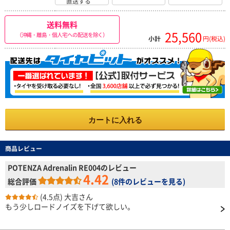
直送する
送料無料
25,560
（沖縄・離島・個人宅への配送を除く）
小計
円(税込)
カートに入れる
商品レビュー
POTENZA Adrenalin RE004のレビュー
4.42
総合評価
(
8件のレビューを見る
)
(4.5点)
大吉さん
もう少しロードノイズを下げて欲しい。