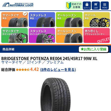
MENU
ログイン
CART
サマータイヤ
スタッドレス
オールシーズン
ホイール
単品
単品
単品
単品
サマータイヤ
スタッドレス
オールシーズン
売り尽くし
ホイールセット
ホイールセット
ホイールセット
アウトレットコーナー
商品詳細
お気に入り登録
BRIDGESTONE POTENZA RE004 245/45R17 99W XL
サマータイヤ
／
17インチ
／
プレミアム
4.42
総合評価
(
8件のレビューを見る
)