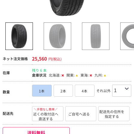
25,560
ネット注文価格
円(税込)
残り 6 本
在庫
倉庫状況
北海道:
関東:
東海:
九州:
それ以外
1本
2本
4本
数量
＼手間なし簡単／
配送先の住所を
配送先
近くの取付店へ
ご自宅へ送る
指定する
直送する
送料無料