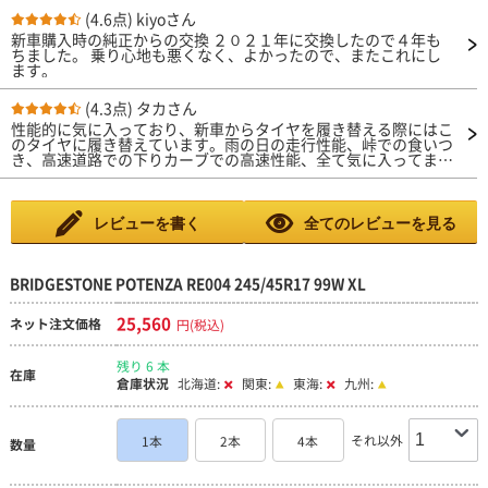
(4.6点)
kiyoさん
新車購入時の純正からの交換 ２０２１年に交換したので４年も
ちました。 乗り心地も悪くなく、よかったので、またこれにし
ます。
(4.3点)
タカさん
性能的に気に入っており、新車からタイヤを履き替える際にはこ
のタイヤに履き替えています。雨の日の走行性能、峠での食いつ
き、高速道路での下りカーブでの高速性能、全て気に入ってま
す。強いて言えば、音が気になるのと路面からの衝撃が気になる
程度ですが、車高調も付けているので納得して装着しています。
レビューを書く
全てのレビューを見る
BRIDGESTONE POTENZA RE004 245/45R17 99W XL
25,560
ネット注文価格
円(税込)
残り 6 本
在庫
倉庫状況
北海道:
関東:
東海:
九州:
それ以外
1本
2本
4本
数量