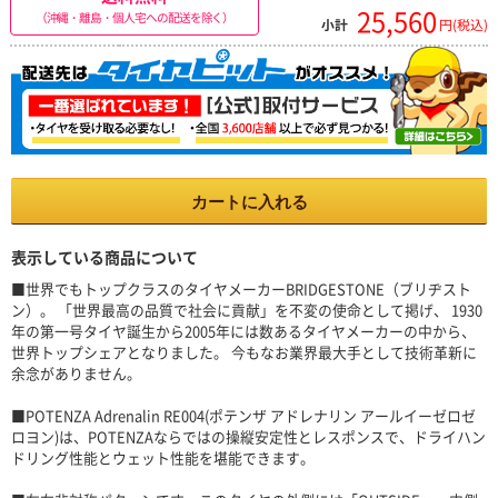
25,560
（沖縄・離島・個人宅への配送を除く）
小計
円(税込)
カートに入れる
表示している商品について
■世界でもトップクラスのタイヤメーカーBRIDGESTONE（ブリヂスト
ン）。 「世界最高の品質で社会に貢献」を不変の使命として掲げ、 1930
年の第一号タイヤ誕生から2005年には数あるタイヤメーカーの中から、
世界トップシェアとなりました。 今もなお業界最大手として技術革新に
余念がありません。
■POTENZA Adrenalin RE004(ポテンザ アドレナリン アールイーゼロゼ
ロヨン)は、POTENZAならではの操縦安定性とレスポンスで、ドライハン
ドリング性能とウェット性能を堪能できます。