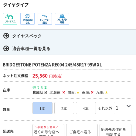
タイヤタイプ
タイヤスペック
適合車種一覧を見る
BRIDGESTONE POTENZA RE004 245/45R17 99W XL
25,560
ネット注文価格
円(税込)
残り 6 本
在庫
倉庫状況
北海道:
関東:
東海:
九州:
それ以外
1本
2本
4本
数量
＼手間なし簡単／
配送先の住所を
配送先
近くの取付店へ
ご自宅へ送る
指定する