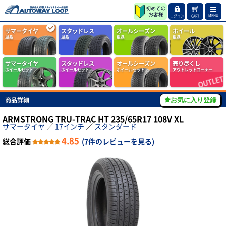
MENU
ログイン
CART
サマータイヤ
スタッドレス
オールシーズン
ホイール
単品
単品
単品
単品
サマータイヤ
スタッドレス
オールシーズン
売り尽くし
ホイールセット
ホイールセット
ホイールセット
アウトレットコーナー
商品詳細
お気に入り登録
ARMSTRONG TRU-TRAC HT 235/65R17 108V XL
サマータイヤ
／
17インチ
／
スタンダード
4.85
総合評価
(
7件のレビューを見る
)