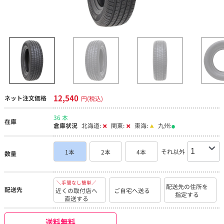
12,540
ネット注文価格
円(税込)
36 本
在庫
倉庫状況
北海道:
関東:
東海:
九州:
それ以外
1本
2本
4本
数量
＼手間なし簡単／
配送先の住所を
配送先
近くの取付店へ
ご自宅へ送る
指定する
直送する
送料無料