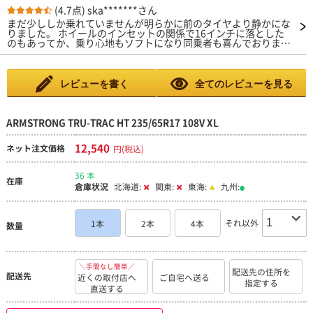
(4.7点)
ska*******さん
まだ少ししか乗れていませんが明らかに前のタイヤより静かにな
りました。 ホイールのインセットの関係で16インチに落とした
のもあってか、乗り心地もソフトになり同乗者も喜んでおりま
す。 また以前は路面の微妙な轍にハンドルを取られヒヤリとす
ることも度々そんなことも無くなり安心して運転できるようにな
りました。 今後は高速道路、雨天時でのドライブ旅行も安心し
て楽しめると思います。
レビューを書く
全てのレビューを見る
ARMSTRONG TRU-TRAC HT 235/65R17 108V XL
12,540
ネット注文価格
円(税込)
36 本
在庫
倉庫状況
北海道:
関東:
東海:
九州:
それ以外
1本
2本
4本
数量
＼手間なし簡単／
配送先の住所を
配送先
近くの取付店へ
ご自宅へ送る
指定する
直送する