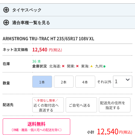
タイヤスペック
適合車種一覧を見る
ARMSTRONG TRU-TRAC HT 235/65R17 108V XL
12,540
ネット注文価格
円(税込)
36 本
在庫
倉庫状況
北海道:
関東:
東海:
九州:
それ以外
1本
2本
4本
数量
＼手間なし簡単／
配送先の住所を
配送先
近くの取付店へ
ご自宅へ送る
指定する
直送する
送料無料
12,540
（沖縄・離島・個人宅への配送を除く）
小計
円(税込)