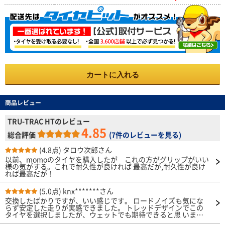
カートに入れる
商品レビュー
TRU-TRAC HTのレビュー
4.85
総合評価
(
7件のレビューを見る
)
(4.8点)
タロウ次郎さん
以前、momoのタイヤを購入したが これの方がグリップがいい
様の気がする。これで耐久性が良ければ 最高だが,耐久性が良け
れば最高だが！
(5.0点)
knx*******さん
交換したばかりですが、いい感じです。 ロードノイズも気にな
らず安定した走りが実感できました。 トレッドデザインでこの
タイヤを選択しましたが、ウェットでも期待できると思 いま
す。