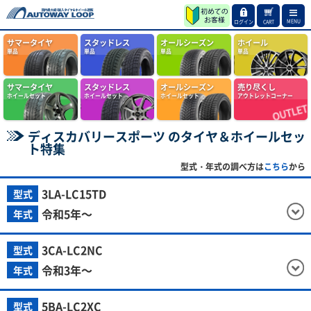
MENU
ログイン
CART
サマータイヤ
スタッドレス
オールシーズン
ホイール
単品
単品
単品
単品
サマータイヤ
スタッドレス
オールシーズン
売り尽くし
ホイールセット
ホイールセット
ホイールセット
アウトレットコーナー
ディスカバリースポーツ のタイヤ＆ホイールセッ
ト特集
型式・年式の調べ方は
こちら
から
3LA-LC15TD
型式
令和5年～
年式
3CA-LC2NC
型式
令和3年～
年式
5BA-LC2XC
型式