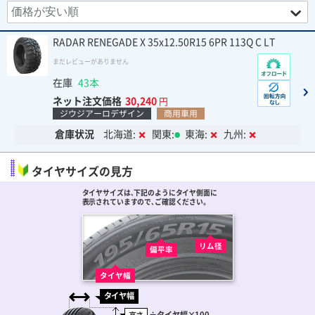
RADAR RENEGADE X 35x12.50R15 6PR 113Q C LT
まだレビューがありません
在庫
43本
ネット注文価格
30,240
円
ジウジアーロデザイン
商用車用
倉庫状況
北海道:
関東:
東海:
九州:
タイヤサイズの見方
タイヤサイズは､下記のようにタイヤ側面に
表示されていますので､ご確認ください。
リム径
偏平率
タイヤ幅
タイヤ幅
÷
タイヤ幅
×100