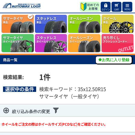
MENU
ログイン
CART
サマータイヤ
スタッドレス
オールシーズン
ホイール
単品
単品
単品
単品
サマータイヤ
スタッドレス
オールシーズン
売り尽くし
ホイールセット
ホイールセット
ホイールセット
アウトレットコーナー
商品一覧
お気に入り登録
1
件
検索結果:
選択中の条件
検索キーワード：35x12.50R15
サマータイヤ（一般タイヤ）
絞り込み条件の変更
ホイールをご注文の際はホイールサイズ(PCDなど)をご確認ください。