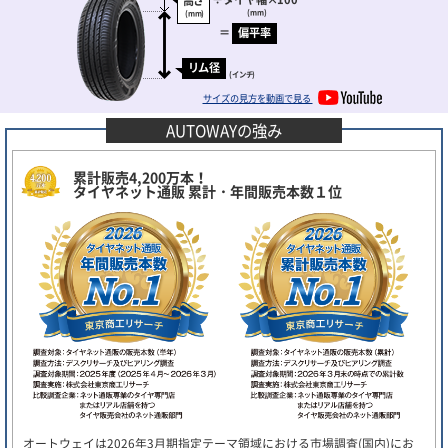
高さ
(mm)
(mm)
＝
偏平率
リム径
(インチ)
サイズの見方を動画で見る
AUTOWAYの強み
累計販売4,200万本！
タイヤネット通販 累計・年間販売本数１位
オートウェイは2026年3月期指定テーマ領域における市場調査(国内)にお