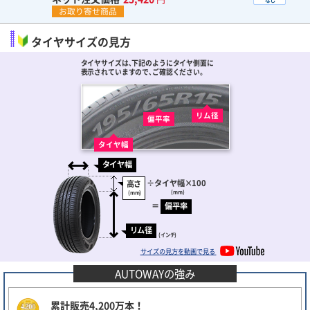
お取り寄せ商品
タイヤサイズの見方
タイヤサイズは､下記のようにタイヤ側面に
表示されていますので､ご確認ください。
リム径
偏平率
タイヤ幅
タイヤ幅
÷
タイヤ幅
×100
高さ
(mm)
(mm)
＝
偏平率
リム径
(インチ)
サイズの見方を動画で見る
AUTOWAYの強み
累計販売4,200万本！