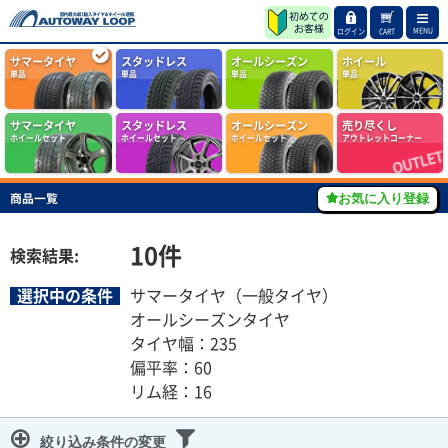
MENU
ログイン
CART
サマータイヤ
スタッドレス
オールシーズン
ホイール
単品
単品
単品
単品
サマータイヤ
スタッドレス
オールシーズン
売り尽くし
ホイールセット
ホイールセット
ホイールセット
アウトレットコーナー
商品一覧
お気に入り登録
10
件
検索結果:
選択中の条件
サマータイヤ（一般タイヤ）
オールシーズンタイヤ
タイヤ幅：235
偏平率：60
リム経：16
絞り込み条件の変更