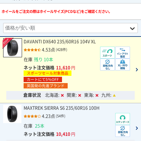
ホイールをご注文の際はホイールサイズ(PCDなど)をご確認ください。
DAVANTI DX640 235/60R16 104V XL
4.53点
(428件)
在庫
残り 10本
ネット注文価格
11,610
円
スポーツセール対象商品
カートにて5％OFF
英国発の先進ブランド
倉庫状況
北海道:
関東:
東海:
九州:
MAXTREK SIERRA S6 235/60R16 100H
4.23点
(54件)
在庫
25本
ネット注文価格
10,410
円