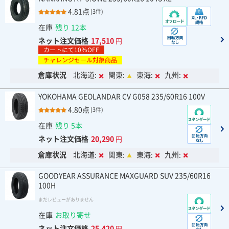
4.81点
(3件)
在庫
残り 12本
ネット注文価格
17,510
円
カートにて10％OFF
チャレンジセール対象商品
倉庫状況
北海道:
関東:
東海:
九州:
YOKOHAMA GEOLANDAR CV G058 235/60R16 100V
4.80点
(3件)
在庫
残り 5本
ネット注文価格
20,290
円
倉庫状況
北海道:
関東:
東海:
九州:
GOODYEAR ASSURANCE MAXGUARD SUV 235/60R16
100H
まだレビューがありません
在庫
お取り寄せ
ネット注文価格
25,420
円