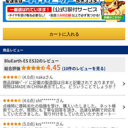
カートに入れる
商品レビュー
BluEarth-ES ES32のレビュー
4.45
総合評価
(
10件のレビューを見る
)
(4.0点)
nakaさん
商品詳細ﾍﾟｰｼﾞに記載の製造国は日本と記載されて おりますが、
現物はMADE IN CHINA表示でした。 どういうことでしょうか？
(4.6点)
sht*******さん
点検時に摩耗劣化の指摘を受け、購入いたしました。 ネット検
索でしたが、質問にも丁寧な回答を頂き、 迅速な納期で対応を
していただきました。 取り付けをしていただいたナカオ－トさ
んも とても親切丁寧に対応をしていただきました。 肝心のタイ
ヤも走行、乗り心地も快適です。 ありがとうございました。
(5.0点)
krs*******さん