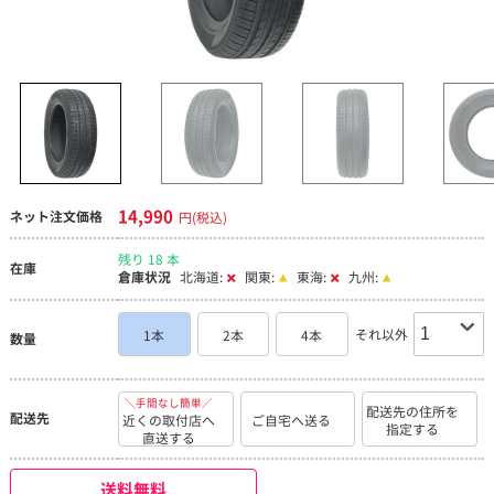
14,990
ネット注文価格
円(税込)
残り 18 本
在庫
倉庫状況
北海道:
関東:
東海:
九州:
それ以外
1本
2本
4本
数量
＼手間なし簡単／
配送先の住所を
配送先
近くの取付店へ
ご自宅へ送る
指定する
直送する
送料無料