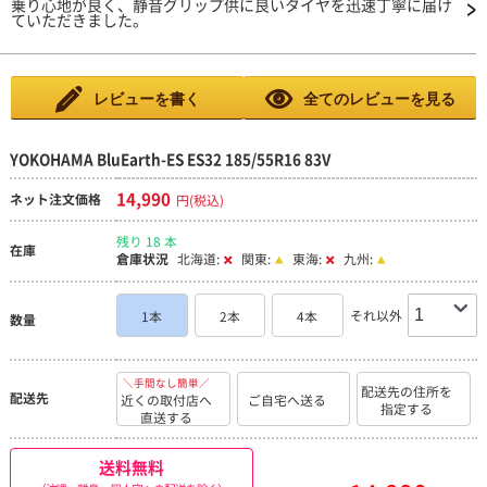
乗り心地が良く、静音グリップ供に良いタイヤを迅速丁寧に届け
ていただきました。
レビューを書く
全てのレビューを見る
YOKOHAMA BluEarth-ES ES32 185/55R16 83V
14,990
ネット注文価格
円(税込)
残り 18 本
在庫
倉庫状況
北海道:
関東:
東海:
九州:
それ以外
1本
2本
4本
数量
＼手間なし簡単／
配送先の住所を
配送先
近くの取付店へ
ご自宅へ送る
指定する
直送する
送料無料