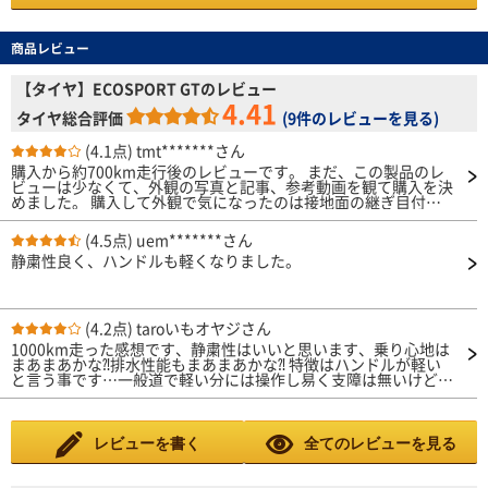
商品レビュー
【タイヤ】ECOSPORT GTのレビュー
4.41
タイヤ総合評価
(
9件のレビューを見る
)
(4.1点)
tmt*******さん
購入から約700km走行後のレビューです。 まだ、この製品のレ
ビューは少なくて、外観の写真と記事、参考動画を観て購入を決
めました。 購入して外観で気になったのは接地面の継ぎ目付近
にゴムバリが目立つこと位です。 ドライとウエット、高速性能
は特に問題無く、この価格なら十分かと思います。 静粛性は通
(4.5点)
uem*******さん
常走行では高級コンフォートタイヤ並みに静かですが、時速100
静粛性良く、ハンドルも軽くなりました。
km/h付近から許容範囲内ですが急にスポーツタイヤ並みの走行
音に変化します。 ちょっと柔らか目な感じですが、乗り心地は
良いです。 燃費性能はタイヤパターンが太めなのか僅かに低下
した気がします。 ライフ・耐久性は、今の所、偏摩耗などは見
受けられないので3～4年持てば、かなりCPは高いと思います。
(4.2点)
taroいもオヤジさん
参考ですが、タイヤの空気圧は300kpaで調整していますが、TP
1000km走った感想です、静粛性はいいと思います、乗り心地は
MSでタイヤの空気圧と温度を監視すると12月の外気温で280kpa
まあまあかな⁈排水性能もまあまあかな⁈ 特徴はハンドルが軽い
～330kpaの変化があります。ちょっと変化量が多いかも？ この
と言う事です…一般道で軽い分には操作し易く支障は無いけど…
サイズ、この価格で必要性能が有り、今の所お勧めできるタイヤ
高速で走行中も軽いので油断して運転してると在らぬ方向に行き
だと思います。
そうになります、ハンドルをしっかり保持して運転しならないの
で、その分疲労が早い⤵︎ これはトレッドパターンが要因ではない
かと思います。 経験上ゴム質は海外タイヤは言うほど違いは無
レビューを書く
全てのレビューを見る
いしエアー圧も2.8Ｂar235/35-8.5J適正値、次は無いかな？