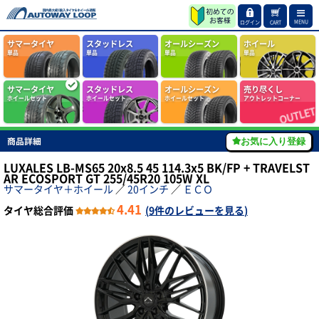
MENU
ログイン
CART
サマータイヤ
スタッドレス
オールシーズン
ホイール
単品
単品
単品
単品
サマータイヤ
スタッドレス
オールシーズン
売り尽くし
ホイールセット
ホイールセット
ホイールセット
アウトレットコーナー
商品詳細
お気に入り登録
LUXALES LB-MS65 20x8.5 45 114.3x5 BK/FP + TRAVELST
AR ECOSPORT GT 255/45R20 105W XL
サマータイヤ＋ホイール
／
20インチ
／
ＥＣＯ
4.41
タイヤ総合評価
(
9件のレビューを見る
)