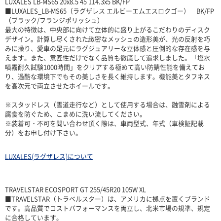
LUXALES LB-MS65 20x8.5 45 114.3x5 BK/FP
■LUXALES_LB-MS65（ラグザレス エルビーエムエスロクゴー） BK/FP
（ブラック/フランジポリッシュ）
最大の特徴は、中央部に向けて立体的に盛り上がるこだわりのディスク
デザイン。計算し尽くされた緻密なメッシュの造形美が、光の反射を巧
みに操り、愛車の足元にラグジュアリーな立体感と圧倒的な存在感を与
えます。また、意匠性だけでなく品質も徹底して追求しました。「塩水
噴霧耐久試験1000時間」をクリアする極めて高い防錆性能を備えてお
り、過酷な環境下でもその美しさを長く維持します。機能美とタフネス
を高次元で両立させたホイールです。
※スタッドレス（雪道走行など）として使用する場合は、融雪剤による
腐食を防ぐため、こまめに洗い流してください。
※装着可・不可を問い合わせ頂く際は、車両型式、年式（車検証記載
分）をお申し付け下さい。
LUXALES(ラグザレス)について
TRAVELSTAR ECOSPORT GT 255/45R20 105W XL
■TRAVELSTAR（トラベルスター）は、アメリカに拠点を置くブランド
です。高品質でコストパフォーマンスを両立し、北米市場の規準、規定
に合格しています。