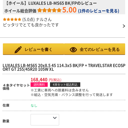
【ホイール】LUXALES LB-MS65 BK/FPのレビュー
5.00
ホイール総合評価
(
1件のレビューを見る
)
(5.0点)
ナルさん
ピッタリでとても良かったです
レビューを書く
全てのレビューを見る
LUXALES LB-MS65 20x8.5 45 114.3x5 BK/FP + TRAVELSTAR ECOSP
ORT GT 255/45R20 105W XL
168,440
円(税込)
送料無料
4本セット組込料込
４本タイヤセット
価格
※工賃に車両への脱着料は含みません
※組込・空気充填・バランス調整を行って発送します
在庫
なし
数量