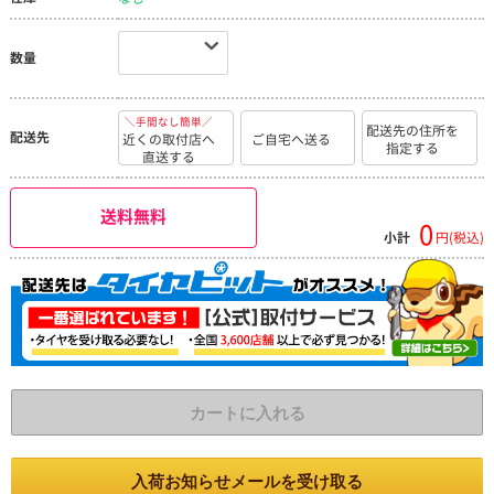
数量
＼手間なし簡単／
配送先の住所を
配送先
近くの取付店へ
ご自宅へ送る
指定する
直送する
送料無料
0
小計
円(税込)
カートに入れる
入荷お知らせメールを受け取る