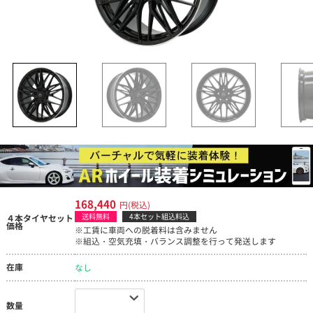
168,440
円(税込)
送料無料
4本セット組込料込
４本タイヤセット
価格
※工賃に車両への脱着料は含みません
※組込・空気充填・バランス調整を行って発送します
在庫
なし
数量