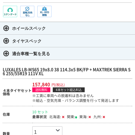
ホイールスペック
タイヤスペック
適合車種一覧を見る
LUXALES LB-MS65 19x8.0 38 114.3x5 BK/FP + MAXTREK SIERRA S
6 255/55R19 111V XL
157,840
円(税込)
送料無料
4本セット組込料込
４本タイヤセット
価格
※工賃に車両への脱着料は含みません
※組込・空気充填・バランス調整を行って発送します
10 セット
在庫
倉庫状況
北海道:
関東:
東海:
九州:
数量