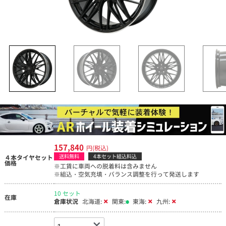
157,840
円(税込)
送料無料
4本セット組込料込
４本タイヤセット
価格
※工賃に車両への脱着料は含みません
※組込・空気充填・バランス調整を行って発送します
10 セット
在庫
倉庫状況
北海道:
関東:
東海:
九州: