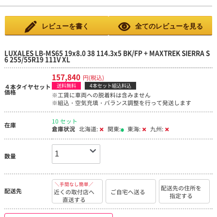
レビューを書く
全てのレビューを見る
LUXALES LB-MS65 19x8.0 38 114.3x5 BK/FP + MAXTREK SIERRA S
6 255/55R19 111V XL
157,840
円(税込)
送料無料
4本セット組込料込
４本タイヤセット
価格
※工賃に車両への脱着料は含みません
※組込・空気充填・バランス調整を行って発送します
10 セット
在庫
倉庫状況
北海道:
関東:
東海:
九州:
数量
＼手間なし簡単／
配送先の住所を
配送先
近くの取付店へ
ご自宅へ送る
指定する
直送する