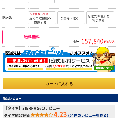
＼手間なし簡単／
配送先の住所を
配送先
近くの取付店へ
ご自宅へ送る
指定する
直送する
送料無料
157,840
小計
円(税込)
カートに入れる
商品レビュー
【タイヤ】SIERRA S6のレビュー
4.23
タイヤ総合評価
(
54件のレビューを見る
)