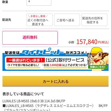
数量
＼手間なし簡単／
配送先の住所を
配送先
近くの取付店へ
ご自宅へ送る
指定する
直送する
送料無料
157,840
小計
円(税込)
カートに入れる
表示している商品について
LUXALES LB-MS65 19x8.0 38 114.3x5 BK/FP
■LUXALES_LB-MS65（ラグザレス エルビーエムエスロクゴー） BK/FP
（ブラック/フランジポリッシュ）