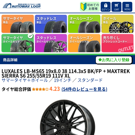
MENU
ログイン
CART
サマータイヤ
スタッドレス
オールシーズン
ホイール
単品
単品
単品
単品
サマータイヤ
スタッドレス
オールシーズン
売り尽くし
ホイールセット
ホイールセット
ホイールセット
アウトレットコーナー
商品詳細
お気に入り登録
LUXALES LB-MS65 19x8.0 38 114.3x5 BK/FP + MAXTREK
SIERRA S6 255/55R19 111V XL
サマータイヤ＋ホイール
／
19インチ
／
スタンダード
4.23
タイヤ総合評価
(
54件のレビューを見る
)