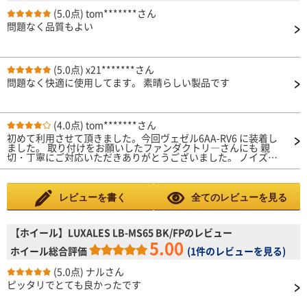
(5.0点)
tom*******さん
問題なく品質もよい
(5.0点)
x21*******さん
問題なく快適に使用してます。 素晴らしい製品です
(4.0点)
tom*******さん
初めて利用させて頂きました。今回ヴェゼル6AA-RV6 に装着し
ました。 取り付けをお願いしたファンダクトリ―さんにも 親
切・丁寧にご対応いただきありがとうございました。 ノイズ等
は気になりません。交換したばかりなので耐 久性等は今のとこ
ろわかりませんが問題はないと思い ます。 また機会があれば利
用させて頂きますありがとうござ いました。
レビューを書く
全てのレビューを見る
【ホイール】LUXALES LB-MS65 BK/FPのレビュー
5.00
ホイール総合評価
(
1件のレビューを見る
)
(5.0点)
ナルさん
ピッタリでとても良かったです