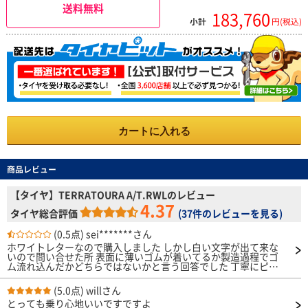
送料無料
183,760
小計
円(税込)
カートに入れる
商品レビュー
【タイヤ】TERRATOURA A/T.RWLのレビュー
4.37
タイヤ総合評価
(
37件のレビューを見る
)
(0.5点)
sei*******さん
ホワイトレターなので購入しました しかし白い文字が出て来な
いので問い合せた所 表面に薄いゴムが着いてるか製造過程でゴ
ム流れ込んだかどちらではないかと言う回答でした 丁寧にピン
クの洗剤が着いたカナダワシで擦れば綺麗に出ますので試して下
さい それでも駄目な場合は写真を撮って送って下さい と言う指
(5.0点)
willさん
示でした そんなカナダワシは持ってないと言うとそれでやれば
とっても乗り心地いいですですよ
綺麗に出来ますとの回答 特に謝罪の言葉も無く わざわざ買って