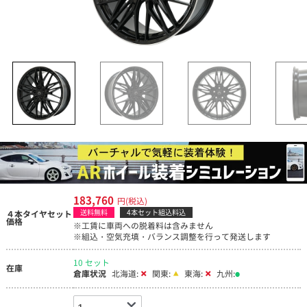
183,760
円(税込)
送料無料
4本セット組込料込
４本タイヤセット
価格
※工賃に車両への脱着料は含みません
※組込・空気充填・バランス調整を行って発送します
10 セット
在庫
倉庫状況
北海道:
関東:
東海:
九州: