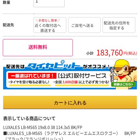
数量
＼手間なし簡単／
配送先の住所を
配送先
近くの取付店へ
ご自宅へ送る
指定する
直送する
送料無料
183,760
小計
円(税込)
カートに入れる
表示している商品について
LUXALES LB-MS65 19x8.0 38 114.3x5 BK/FP
■LUXALES_LB-MS65（ラグザレス エルビーエムエスロクゴー） BK/FP
（ブラック/フランジポリッシュ）