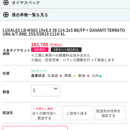
タイヤスペック
適合車種一覧を見る
LUXALES LB-MS65 19x8.0 38 114.3x5 BK/FP + DAVANTI TERRATO
URA A/T.RWL 255/55R19 111H XL
183,760
円(税込)
送料無料
4本セット組込料込
４本タイヤセット
価格
※工賃に車両への脱着料は含みません
※組込・空気充填・バランス調整を行って発送します
10 セット
在庫
倉庫状況
北海道:
関東:
東海:
九州:
数量
＼手間なし簡単／
配送先の住所を
配送先
近くの取付店へ
ご自宅へ送る
指定する
直送する