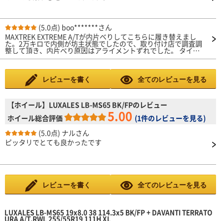
来てやれって事でしょうか?この対応皆様どう思います?
(5.0点)
boo*******さん
MAXTREK EXTREME A/Tが内片べりしてこちらに履き替えまし
た。2万キロで内側が坊主状態でしたので、取り付け店で調査調
整して頂き、内片べり原因はアライメントずれでした。 タイヤ
の性能か分かりませんが、静粛性は格段に上がりました。ハンド
ル切れも良い感じです。3〜4万キロもてば良いと期待していま
す。 MAXTREK EXTREME A/Tに比べ砂利詰まりが少ないです。 も
う少し価格を抑えて頂けると嬉しいです。
レビューを書く
全てのレビューを見る
【ホイール】LUXALES LB-MS65 BK/FPのレビュー
5.00
ホイール総合評価
(
1件のレビューを見る
)
(5.0点)
ナルさん
ピッタリでとても良かったです
レビューを書く
全てのレビューを見る
LUXALES LB-MS65 19x8.0 38 114.3x5 BK/FP + DAVANTI TERRATO
URA A/T.RWL 255/55R19 111H XL