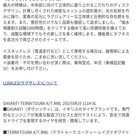
最大の特徴は、中央部に向けて立体的に盛り上がるこだわりのディスク
デザイン。計算し尽くされた緻密なメッシュの造形美が、光の反射を巧
みに操り、愛車の足元にラグジュアリーな立体感と圧倒的な存在感を与
えます。また、意匠性だけでなく品質も徹底して追求しました。「塩水
噴霧耐久試験1000時間」をクリアする極めて高い防錆性能を備えてお
り、過酷な環境下でもその美しさを長く維持します。機能美とタフネス
を高次元で両立させたホイールです。
※スタッドレス（雪道走行など）として使用する場合は、融雪剤による
腐食を防ぐため、こまめに洗い流してください。
※装着可・不可を問い合わせ頂く際は、車両型式、年式（車検証記載
分）をお申し付け下さい。
LUXALES(ラグザレス)について
DAVANTI TERRATOURA A/T.RWL 255/55R19 111H XL
■DAVANTI（ダヴァンティ）は、イギリスのタイヤブランドです。専門
的なエンジニアが高度な製造プロセスと走行テストにより、安全で快適
なドライブを実現するタイヤを研究・開発しています。
■TERRATOURA A/T.RWL（テラトゥーラ エーティー レイズドホワイト