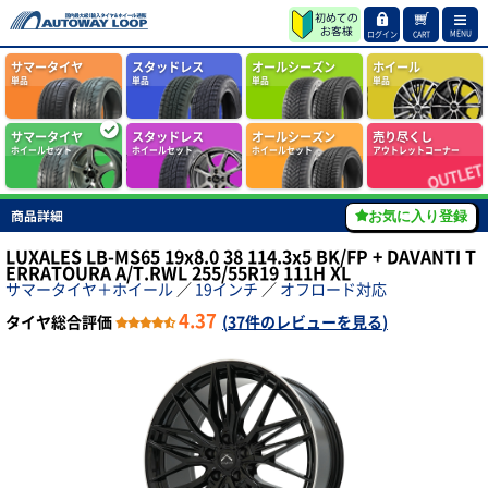
MENU
ログイン
CART
サマータイヤ
スタッドレス
オールシーズン
ホイール
単品
単品
単品
単品
サマータイヤ
スタッドレス
オールシーズン
売り尽くし
ホイールセット
ホイールセット
ホイールセット
アウトレットコーナー
商品詳細
お気に入り登録
LUXALES LB-MS65 19x8.0 38 114.3x5 BK/FP + DAVANTI T
ERRATOURA A/T.RWL 255/55R19 111H XL
サマータイヤ＋ホイール
／
19インチ
／
オフロード対応
4.37
タイヤ総合評価
(
37件のレビューを見る
)