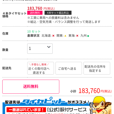
183,760
円(税込)
送料無料
4本セット組込料込
４本タイヤセット
価格
※工賃に車両への脱着料は含みません
※組込・空気充填・バランス調整を行って発送します
10 セット
在庫
倉庫状況
北海道:
関東:
東海:
九州:
数量
＼手間なし簡単／
配送先の住所を
配送先
近くの取付店へ
ご自宅へ送る
指定する
直送する
送料無料
183,760
小計
円(税込)