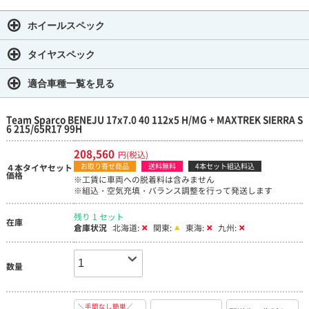
ホイールスペック
タイヤスペック
適合車種一覧を見る
Team Sparco BENEJU 17x7.0 40 112x5 H/MG + MAXTREK SIERRA S
6 215/65R17 99H
208,560
円(税込)
お取り寄せ商品
送料無料
4本セット組込料込
４本タイヤセット
価格
※工賃に車両への脱着料は含みません
※組込・空気充填・バランス調整を行って発送します
残り 1 セット
在庫
倉庫状況
北海道:
関東:
東海:
九州:
数量
＼手間なし簡単／