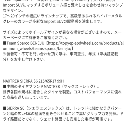
Import SUVにマッチするボリューム感と荒々しさを合わせ持つマッシブ
なデザイン。
17～20インチの幅広いラインナップで、高級感あふれるハイパーメタル
グレーのカラーが多彩なImport SUVの躍動感を演出します。
サイズによってホイールデザインが異なる場合がございますので、メー
カーページにて詳細をご確認ください。
■Team Sparco BENEJU【https://topyep-apdwheels.com/products/al
uminum_wheels/teams-sparco/beneju/】
※装着可・不可を問い合わせ頂く際は、車両型式、年式（車検証記載
分）をお申し付け下さい。
MAXTREK SIERRA S6 215/65R17 99H
■中国のタイヤブランドMAXTREK（マックストレック）。
世界各国の規格に適合したタイヤを製造。コストパフォーマンスに優れ
た商品を送り出しています。
■SIERRA S6（シエラ エスシックス）は、トレッドに細かなラグパター
ンと幅の広い4本の縦溝を組み合わせることで高いグリップ力を発揮。ド
ライ路面だけでなく、ウェット路面でも安定した走行が可能です。