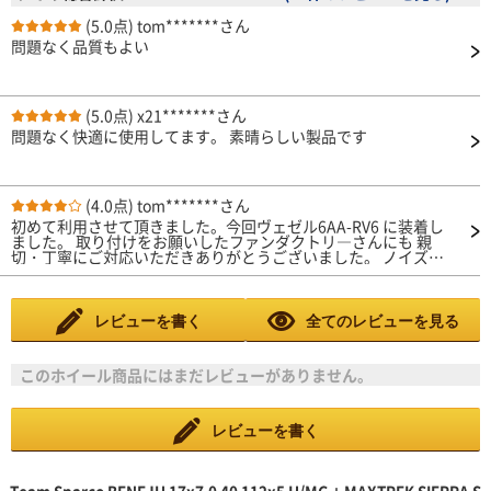
(5.0点)
tom*******さん
問題なく品質もよい
(5.0点)
x21*******さん
問題なく快適に使用してます。 素晴らしい製品です
(4.0点)
tom*******さん
初めて利用させて頂きました。今回ヴェゼル6AA-RV6 に装着し
ました。 取り付けをお願いしたファンダクトリ―さんにも 親
切・丁寧にご対応いただきありがとうございました。 ノイズ等
は気になりません。交換したばかりなので耐 久性等は今のとこ
ろわかりませんが問題はないと思い ます。 また機会があれば利
用させて頂きますありがとうござ いました。
レビューを書く
全てのレビューを見る
このホイール商品にはまだレビューがありません。
レビューを書く
Team Sparco BENEJU 17x7.0 40 112x5 H/MG + MAXTREK SIERRA S