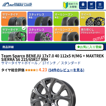
MENU
ログイン
CART
サマータイヤ
スタッドレス
オールシーズン
ホイール
単品
単品
単品
単品
サマータイヤ
スタッドレス
オールシーズン
売り尽くし
ホイールセット
ホイールセット
ホイールセット
アウトレットコーナー
商品詳細
お気に入り登録
Team Sparco BENEJU 17x7.0 40 112x5 H/MG + MAXTREK
SIERRA S6 215/65R17 99H
サマータイヤ＋ホイール
／
17インチ
／
スタンダード
4.23
タイヤ総合評価
(
54件のレビューを見る
)