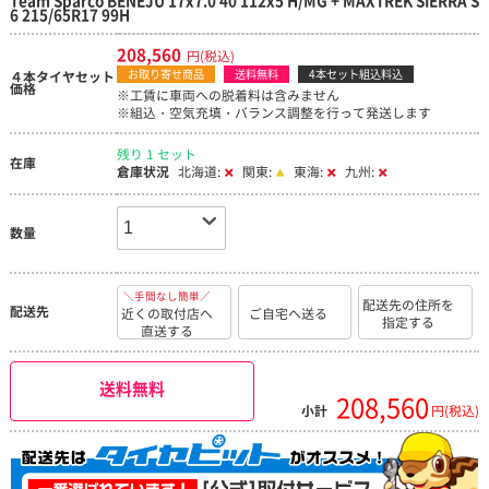
6 215/65R17 99H
208,560
円(税込)
お取り寄せ商品
送料無料
4本セット組込料込
４本タイヤセット
価格
※工賃に車両への脱着料は含みません
※組込・空気充填・バランス調整を行って発送します
残り 1 セット
在庫
倉庫状況
北海道:
関東:
東海:
九州:
数量
＼手間なし簡単／
配送先の住所を
配送先
近くの取付店へ
ご自宅へ送る
指定する
直送する
送料無料
208,560
小計
円(税込)