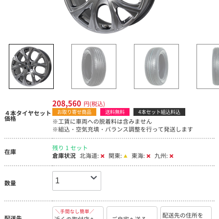
208,560
円(税込)
お取り寄せ商品
送料無料
4本セット組込料込
４本タイヤセット
価格
※工賃に車両への脱着料は含みません
※組込・空気充填・バランス調整を行って発送します
残り 1 セット
在庫
倉庫状況
北海道:
関東:
東海:
九州:
数量
＼手間なし簡単／
配送先の住所を
配送先