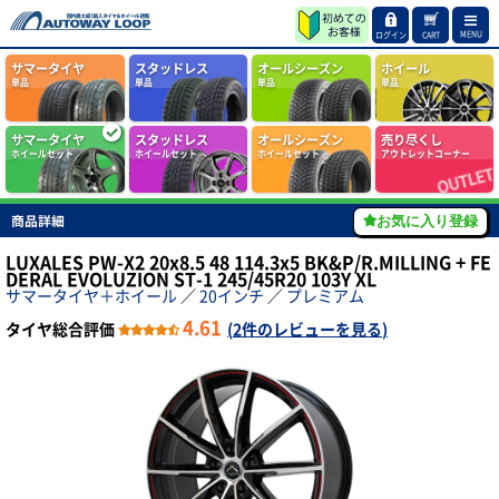
MENU
ログイン
CART
サマータイヤ
スタッドレス
オールシーズン
ホイール
単品
単品
単品
単品
サマータイヤ
スタッドレス
オールシーズン
売り尽くし
ホイールセット
ホイールセット
ホイールセット
アウトレットコーナー
商品詳細
お気に入り登録
LUXALES PW-X2 20x8.5 48 114.3x5 BK&P/R.MILLING + FE
DERAL EVOLUZION ST-1 245/45R20 103Y XL
サマータイヤ＋ホイール
／
20インチ
／
プレミアム
4.61
タイヤ総合評価
(
2件のレビューを見る
)