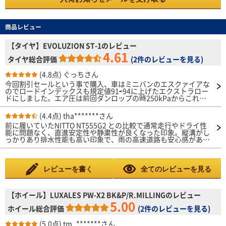
商品レビュー
【タイヤ】EVOLUZION ST-1のレビュー
4.61
タイヤ総合評価
(
2件のレビューを見る
)
(4.8点)
ぐっちさん
今回割引セールという事で購入、車はミニバンのエスクァイアな
のでロードインデックスも規定値91⇨94に上げたエクストラロー
ドにしました。エア圧は前回ダンロップの時250kPaからこれは2
70kPaに設定、まだ一般道のみですが切り始めの応答性が速くな
りコーナー曲がりやすくなりましたね。エクストラロードなので
(4.4点)
tha*******さん
タイヤの接地感よく踏ん張ってるのが分かります。しっかりとし
前に履いていたNITTO NT555G2 との比較で通常走行やドライ性
たタイヤの上でボディが動く。まだ高速やWetは未体験ですが一
能に問題なく、直進安定性や静粛性が良くなった印象。縦溝がし
般道でこれなら高速も安定性良いと思う、Wetは縦溝もしっかり
っかりあり排水性能も高い印象で、雨の高速道路も安心感があ
あるので排水良さそうですね、お得に買えて満足です。
る。耐久性は走り込んでみて確認。
レビューを書く
全てのレビューを見る
【ホイール】LUXALES PW-X2 BK&P/R.MILLINGのレビュー
5.00
ホイール総合評価
(
2件のレビューを見る
)
(5.0点)
tm_*******さん