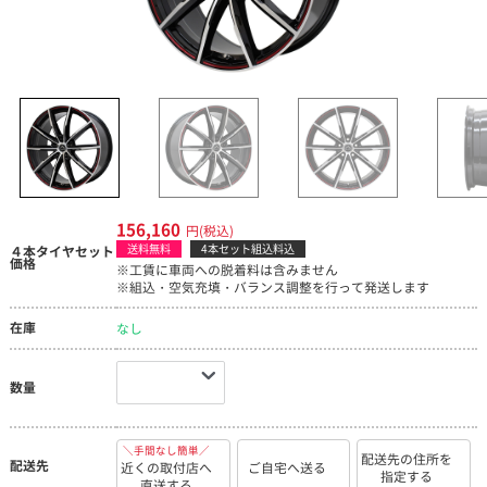
156,160
円(税込)
送料無料
4本セット組込料込
４本タイヤセット
価格
※工賃に車両への脱着料は含みません
※組込・空気充填・バランス調整を行って発送します
在庫
なし
数量
＼手間なし簡単／
配送先の住所を
配送先
近くの取付店へ
ご自宅へ送る
指定する
直送する