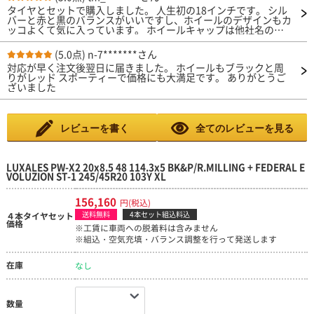
タイヤとセットで購入しました。 人生初の18インチです。 シル
バーと赤と黒のバランスがいいですし、ホイールのデザインもカ
ッコよくて気に入っています。 ホイールキャップは他社名のに
変更しましたが、よりオリジナル性を味わえていいです。
(5.0点)
n-7*******さん
対応が早く注文後翌日に届きました。 ホイールもブラックと周
りがレッド スポーティーで価格にも大満足です。 ありがとうご
ざいました
レビューを書く
全てのレビューを見る
LUXALES PW-X2 20x8.5 48 114.3x5 BK&P/R.MILLING + FEDERAL E
VOLUZION ST-1 245/45R20 103Y XL
156,160
円(税込)
送料無料
4本セット組込料込
４本タイヤセット
価格
※工賃に車両への脱着料は含みません
※組込・空気充填・バランス調整を行って発送します
在庫
なし
数量