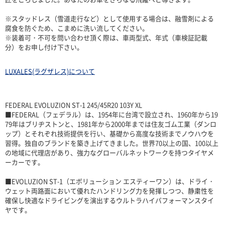
※スタッドレス（雪道走行など）として使用する場合は、融雪剤による
腐食を防ぐため、こまめに洗い流してください。
※装着可・不可を問い合わせ頂く際は、車両型式、年式（車検証記載
分）をお申し付け下さい。
LUXALES(ラグザレス)について
FEDERAL EVOLUZION ST-1 245/45R20 103Y XL
■FEDERAL（フェデラル）は、1954年に台湾で設立され、1960年から19
79年はブリヂストンと、1981年から2000年までは住友ゴム工業（ダンロ
ップ）とそれぞれ技術提供を行い、基礎から高度な技術までノウハウを
習得。独自のブランドを築き上げてきました。世界70以上の国、100以上
の地域に代理店があり、強力なグローバルネットワークを持つタイヤメ
ーカーです。
■EVOLUZION ST-1（エボリューション エスティーワン）は、ドライ・
ウェット両路面において優れたハンドリング力を発揮しつつ、静粛性を
確保し快適なドライビングを演出するウルトラハイパフォーマンスタイ
ヤです。