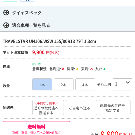
タイヤスペック
適合車種一覧を見る
TRAVELSTAR UN106.WSW 155/80R13 79T 1.3cm
9,900
ネット注文価格
円(税込)
89 本
在庫
倉庫状況
北海道:
関東:
東海:
九州:
それ以外
1本
2本
4本
数量
＼手間なし簡単／
配送先の住所を
配送先
近くの取付店へ
ご自宅へ送る
指定する
直送する
送料無料
9,900
（沖縄・離島・個人宅への配送を除く）
小計
円(税込)