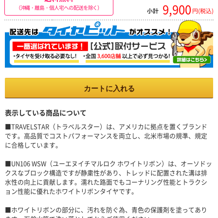
9,900
（沖縄・離島・個人宅への配送を除く）
小計
円(税込)
カートに入れる
表示している商品について
■TRAVELSTAR（トラベルスター）は、アメリカに拠点を置くブランド
です。高品質でコストパフォーマンスを両立し、北米市場の規準、規定
に合格しています。
■UN106 WSW（ユーエヌイチマルロク ホワイトリボン）は、オーソドッ
クスなブロック構造ですが静粛性があり、トレッドに配置された溝は排
水性の向上に貢献します。濡れた路面でもコーナリング性能とトラクシ
ョン性能に優れたホワイトリボンタイヤです。
■ホワイトリボンの部分に、汚れを防ぐ為、青色の保護剤を塗ってあり