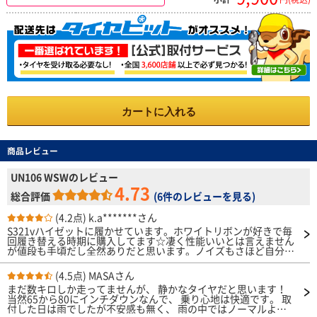
カートに入れる
商品レビュー
UN106 WSWのレビュー
4.73
総合評価
(
6件のレビューを見る
)
(4.2点)
k.a*******さん
S321vハイゼットに履かせています。ホワイトリボンが好きで毎
回履き替える時期に購入してます☆凄く性能いいとは言えません
が値段も手頃だし全然ありだと思います。ノイズもさほど自分は
気になりません(^^)
(4.5点)
MASAさん
まだ数キロしか走ってませんが、 静かなタイヤだと思います！
当然65から80にインチダウンなんで、 乗り心地は快適です。 取
付した日は雨でしたが不安感も無く、 雨の中ではノーマルより