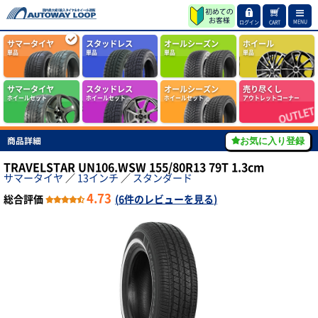
MENU
ログイン
CART
サマータイヤ
スタッドレス
オールシーズン
ホイール
単品
単品
単品
単品
サマータイヤ
スタッドレス
オールシーズン
売り尽くし
ホイールセット
ホイールセット
ホイールセット
アウトレットコーナー
商品詳細
お気に入り登録
TRAVELSTAR UN106.WSW 155/80R13 79T 1.3cm
サマータイヤ
／
13インチ
／
スタンダード
4.73
総合評価
(
6件のレビューを見る
)