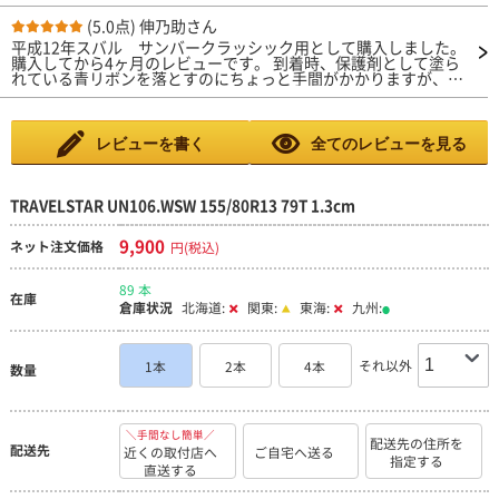
静かでした。
(5.0点)
伸乃助さん
平成12年スバル サンバークラッシック用として購入しました。
購入してから4ヶ月のレビューです。 到着時、保護剤として塗ら
れている青リボンを落とすのにちょっと手間がかかりますが、保
護が必要なので驚かないようにお願いします。 アメリカ製との
ことですが、とても静かで高速性能も、ドライ性能どれをとって
も問題ありません。 このメーカーのタイヤを今後も選びたいと
思います。
レビューを書く
全てのレビューを見る
TRAVELSTAR UN106.WSW 155/80R13 79T 1.3cm
9,900
ネット注文価格
円(税込)
89 本
在庫
倉庫状況
北海道:
関東:
東海:
九州:
それ以外
1本
2本
4本
数量
＼手間なし簡単／
配送先の住所を
配送先
近くの取付店へ
ご自宅へ送る
指定する
直送する