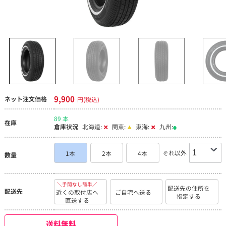
9,900
ネット注文価格
円(税込)
89 本
在庫
倉庫状況
北海道:
関東:
東海:
九州:
それ以外
1本
2本
4本
数量
＼手間なし簡単／
配送先の住所を
配送先
近くの取付店へ
ご自宅へ送る
指定する
直送する
送料無料