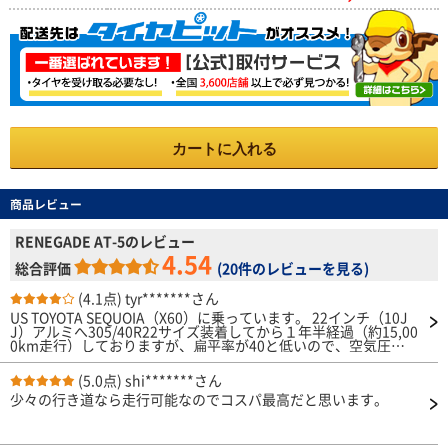
カートに入れる
商品レビュー
RENEGADE AT-5のレビュー
4.54
総合評価
(
20件のレビューを見る
)
(4.1点)
tyr*******さん
US TOYOTA SEQUOIA（X60）に乗っています。 22インチ（10J
J）アルミへ305/40R22サイズ装着してから１年半経過（約15,00
0km走行）しておりますが、扁平率が40と低いので、空気圧を2.
8〜3.0kgfにして乗っていますが、耐久性はあると思います。5〜
8年は持ちそうです。 車自体がスピードを出して走るのは不向き
(5.0点)
shi*******さん
ですが、通常走行でドライ＆ウェットのグリップ力は充分にあ
少々の行き道なら走行可能なのでコスパ最高だと思います。
り、危険回避の急ブレーキでも充分に止まります。 ただ、オフ
ロード用タイヤかつ幅が305もあるので、ロードノイズやハンド
ルが取られるのが気になりますが、そこは割り切って乗ってま
す。