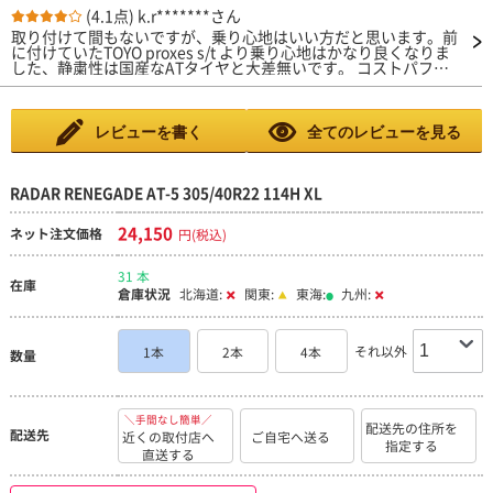
(4.1点)
k.r*******さん
取り付けて間もないですが、乗り心地はいい方だと思います。前
に付けていたTOYO proxes s/t より乗り心地はかなり良くなりま
した、静粛性は国産なATタイヤと大差無いです。 コストパフォ
ーマンスは最高です、あとは耐久性だけです。
レビューを書く
全てのレビューを見る
RADAR RENEGADE AT-5 305/40R22 114H XL
24,150
ネット注文価格
円(税込)
31 本
在庫
倉庫状況
北海道:
関東:
東海:
九州:
それ以外
1本
2本
4本
数量
＼手間なし簡単／
配送先の住所を
配送先
近くの取付店へ
ご自宅へ送る
指定する
直送する