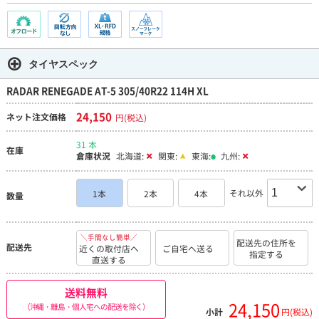
タイヤスペック
RADAR RENEGADE AT-5 305/40R22 114H XL
24,150
ネット注文価格
円(税込)
31 本
在庫
倉庫状況
北海道:
関東:
東海:
九州:
それ以外
1本
2本
4本
数量
＼手間なし簡単／
配送先の住所を
配送先
近くの取付店へ
ご自宅へ送る
指定する
直送する
送料無料
24,150
（沖縄・離島・個人宅への配送を除く）
小計
円(税込)