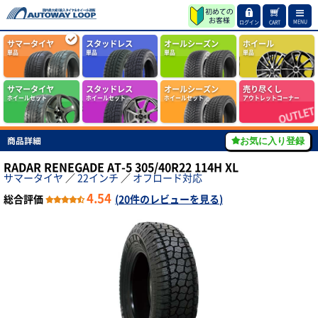
MENU
ログイン
CART
サマータイヤ
スタッドレス
オールシーズン
ホイール
単品
単品
単品
単品
サマータイヤ
スタッドレス
オールシーズン
売り尽くし
ホイールセット
ホイールセット
ホイールセット
アウトレットコーナー
商品詳細
お気に入り登録
RADAR RENEGADE AT-5 305/40R22 114H XL
サマータイヤ
／
22インチ
／
オフロード対応
4.54
総合評価
(
20件のレビューを見る
)