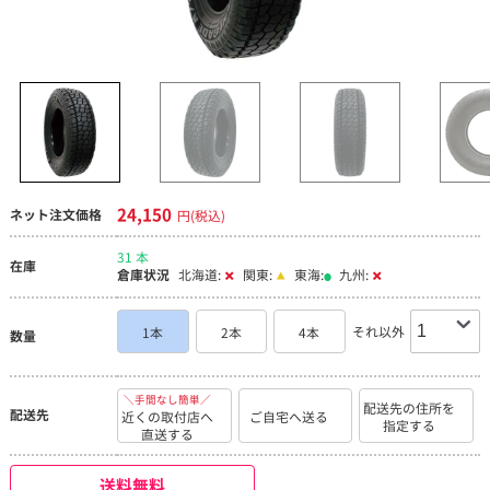
24,150
ネット注文価格
円(税込)
31 本
在庫
倉庫状況
北海道:
関東:
東海:
九州:
それ以外
1本
2本
4本
数量
＼手間なし簡単／
配送先の住所を
配送先
近くの取付店へ
ご自宅へ送る
指定する
直送する
送料無料