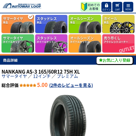
MENU
ログイン
CART
サマータイヤ
スタッドレス
オールシーズン
ホイール
単品
単品
単品
単品
サマータイヤ
スタッドレス
オールシーズン
売り尽くし
ホイールセット
ホイールセット
ホイールセット
アウトレットコーナー
商品詳細
お気に入り登録
NANKANG AS-3 165/60R12 75H XL
サマータイヤ
／
12インチ
／
プレミアム
5.00
総合評価
(
2件のレビューを見る
)