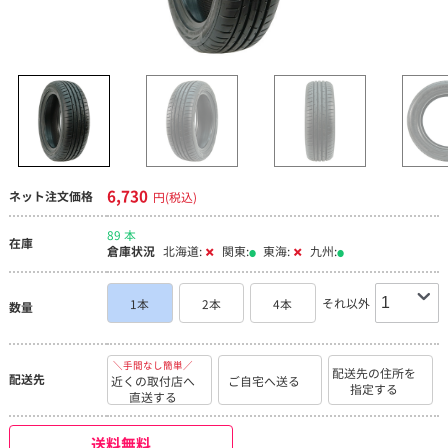
6,730
ネット注文価格
円(税込)
89 本
在庫
倉庫状況
北海道:
関東:
東海:
九州:
それ以外
1本
2本
4本
数量
＼手間なし簡単／
配送先の住所を
配送先
近くの取付店へ
ご自宅へ送る
指定する
直送する
送料無料