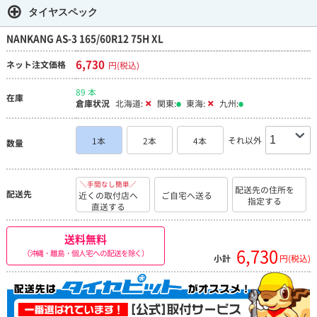
タイヤスペック
NANKANG AS-3 165/60R12 75H XL
6,730
ネット注文価格
円(税込)
89 本
在庫
倉庫状況
北海道:
関東:
東海:
九州:
それ以外
1本
2本
4本
数量
＼手間なし簡単／
配送先の住所を
配送先
近くの取付店へ
ご自宅へ送る
指定する
直送する
送料無料
6,730
（沖縄・離島・個人宅への配送を除く）
小計
円(税込)