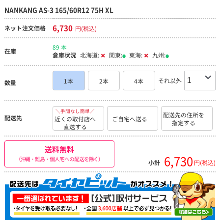
NANKANG AS-3 165/60R12 75H XL
6,730
ネット注文価格
円(税込)
89 本
在庫
倉庫状況
北海道:
関東:
東海:
九州:
それ以外
1本
2本
4本
数量
＼手間なし簡単／
配送先の住所を
配送先
近くの取付店へ
ご自宅へ送る
指定する
直送する
送料無料
6,730
（沖縄・離島・個人宅への配送を除く）
小計
円(税込)