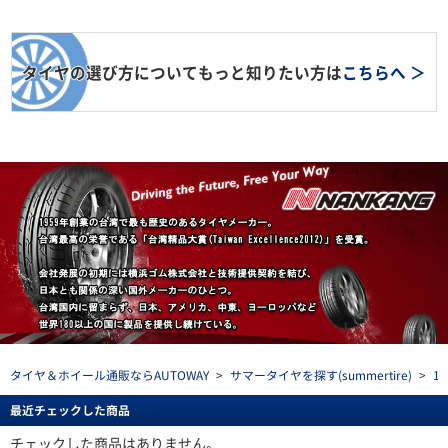
タイヤの選び方についてもっと知りたい方は
こちらへ ＞
タイヤ＆ホイール通販ならAUTOWAY
>
サマータイヤを探す(summertire)
>
1
最近チェックした商品
チェックした商品はありません。