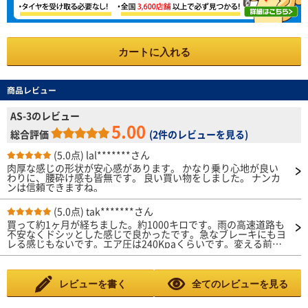
カートに入れる
商品レビュー
AS-3のレビュー
5.00
総合評価
(
2件のレビューを見る
)
(5.0点)
lal*******さん
肉厚な感じの形状が安心感があります。 かなり乗り心地が良い
わりに、腰砕け感も皆無です。 良い買い物をしました。 ナンカ
ンは信頼できますね。
(5.0点)
tak*******さん
買って約1ヶ月が経ちました。約1000キロです。雨の高速道路も
不安なくドシッとした感じで良かったです。急なブレーキにもヨ
レる感じもないです。エア圧は240Kpaくらいです。変える前は
ヨコハマタイヤでしたが今回は音が静かで良かったです。まだ接
地面のボッチも残っています。耐久性に期待します。
レビューを書く
全てのレビューを見る