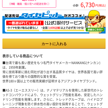
6,730
（沖縄・離島・個人宅への配送を除く）
小計
円(税込)
カートに入れる
表示している商品について
■台湾で最も長い歴史をもつ名門タイヤメーカーNANKANG(ナンカン)
は、1959年創業。
常に技術革新に挑む同社が送り出す高品質タイヤは、世界各国で高い評
価を得ており数々の国際的な賞を受賞。
世界180ヶ国以上での販売実績が証明するアジアンタイヤブランド。
■AS-3（エーエススリー）は、ナノマテリアルを使用した新世代のトレ
ッドコンパウンドにより、ウェットグリップ性能を高め、安定したハン
ドリング性能を発揮します。さらに、トレッドグルーブは、ハイドロプ
レーニング現象を防ぐ排水性の高い設計を採用することで、ウェットグ