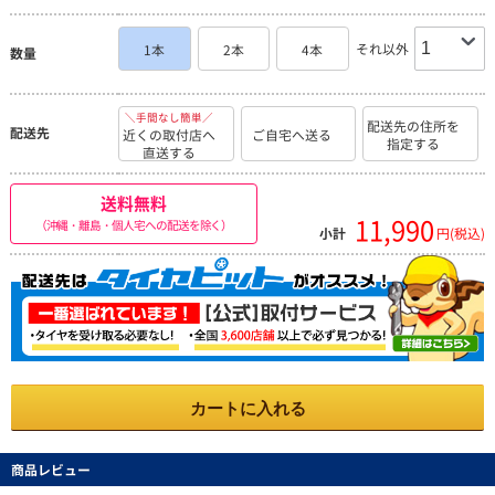
それ以外
1本
2本
4本
数量
＼手間なし簡単／
配送先の住所を
配送先
近くの取付店へ
ご自宅へ送る
指定する
直送する
送料無料
11,990
（沖縄・離島・個人宅への配送を除く）
小計
円(税込)
カートに入れる
商品レビュー