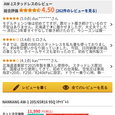
AW-1スタッドレスのレビュー
4.50
総合評価
(
262件のレビューを見る
)
(5.0点)
duc*******さん
モデルチェンジ後は初めてですが、数セット履き続けているので
不安はありません。北海道で🔰に履かせましたが、大丈夫でした
～ 流石に3年夏タイヤなしで履き続けたので、今シーズンは履き
替えました 今回は、HIACEにも装着です（2回目）
(3.4点)
ヒロさん
今までは、国産のB社のスタットレスを私も妻も使っておりまし
た。 約4年位使いかなり弱っていました。 今回、10月納車の新品
の車となり、ホイールサイズも変わったので、初めて海外製スタ
ットレスを購入しました。雪は滅多に降らないけど。凍結が心配
で毎年サマーとスタットレスを交換してます。長持ちしてくれた
(4.1点)
kas*******さん
ら、嬉しいです。妻の車なので、評価は、私も感覚ですので、当
北海道道東部で2025年製を購入し使用中。 スタッドレス歴30
てにしないで下さい。シーズン終わったらまた、感想コメしま
年、国産ばかり使用してきて、初めての台湾製。 空気圧は車両
す。
指定+20の、F250／R240kPaに設定。 ドライ～乗り心地、静粛
性、燃費は素晴らしいが、少し柔らかすぎか。 ウエット～細め
のグルーブのせいか、排水性の悪さが気になる。 シャーベット
～水分多く重いのは苦手。低温で雪に近いものは無問題。 新雪
（深雪）～しっかり雪を噛み、駆動力が強い。スタックもしにく
レビューを書く
全てのレビューを見る
い。 圧雪～今まで味わったことのない安定感 アイスバーン～柔
らかいコンパウンドが生きる。ツルッツルのミラーバーンでもス
ピードオーバーでなければ「絶対止まってくれる」安心感がすご
い。実際、ABSやVSCの出番が激減。国産トップブランド製品
NANKANG AW-1 205/65R16 95Q ｽﾀｯﾄﾞﾚｽ
の、効いて効いていきなりスパーンと滑る（スッポ抜ける）、あ
のイヤな癖が無いのはとても素晴らしい。 総評～ アスファルト
11,990
円(税込)
が見える時は並だが、根雪になり氷と雪に覆われると本領を発揮
ネット注文価格