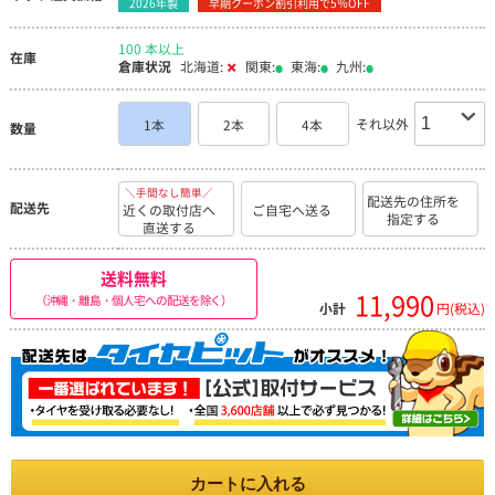
する。 しかし、濡れた路面とブラックアイスバーンの走行音が
2026年製
早期クーポン割引利用で5％OFF
変わらず、路面状況の区別が付きにくいのは大きなマイナス点で
要改善希望。 あとは、耐摩耗性とゴムの柔らかさが持つかです
が、30年、色々なスタッドレスを使って触って眺めてきた経験か
100 本以上
在庫
ら、私の使い方では3～4シーズンはいけると思いますので十分。
倉庫状況
北海道:
関東:
東海:
九州:
「スタッドレスは国産以外ダメ」私はそう思っていたが、覆され
ました。使えばわかります。 ただし、北海道以外でアスファル
ト路面が多い地域の方や、ドライ路面での走行距離が長い人には
それ以外
1本
2本
4本
お勧めしません。 もし将来「AW-2(？)」が出るなら、先に書い
数量
た欠点を解消したら、完璧に近いスタッドレスになりそうです
ね。 将来、AW-2(？)が発売されるなら本当に楽しみです。 私
は、今後もナンカンスタッドレスをリピートしたいです。 なん
せ、国産トップブランド製品の半額以下で、氷雪上ではほぼ同じ
＼手間なし簡単／
配送先の住所を
性能と安心感ですから。 おかげさまで、毎日、安心して北海道
配送先
近くの取付店へ
ご自宅へ送る
の冬の道を運転しています。
指定する
直送する
送料無料
11,990
（沖縄・離島・個人宅への配送を除く）
小計
円(税込)
カートに入れる