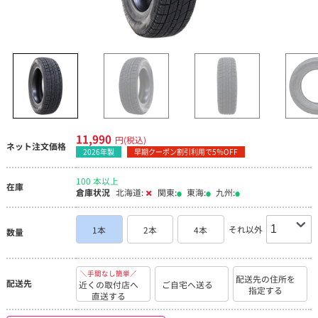
11,990
円(税込)
ネット注文価格
2026年製
早期クーポン割引利用で5％OFF
100 本以上
在庫
倉庫状況
北海道:
関東:
東海:
九州:
それ以外
1本
2本
4本
数量
＼手間なし簡単／
配送先の住所を
配送先
近くの取付店へ
ご自宅へ送る
指定する
直送する