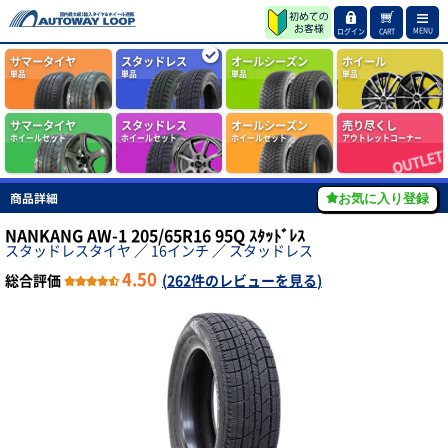
MENU
ログイン
CART
サマータイヤ
スタッドレス
オールシーズン
ホイール
単品
単品
単品
単品
サマータイヤ
スタッドレス
オールシーズン
売り尽くし
ホイールセット
ホイールセット
ホイールセット
アウトレットコーナー
商品詳細
お気に入り登録
NANKANG AW-1 205/65R16 95Q ｽﾀｯﾄﾞﾚｽ
スタッドレスタイヤ
／
16インチ
／
スタッドレス
4.50
総合評価
(
262件のレビューを見る
)