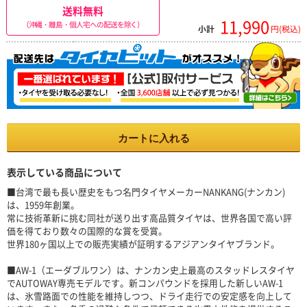
送料無料
11,990
（沖縄・離島・個人宅への配送を除く）
小計
円(税込)
カートに入れる
表示している商品について
■台湾で最も長い歴史をもつ名門タイヤメーカーNANKANG(ナンカン)
は、1959年創業。
常に技術革新に挑む同社が送り出す高品質タイヤは、世界各国で高い評
価を得ており数々の国際的な賞を受賞。
世界180ヶ国以上での販売実績が証明するアジアンタイヤブランド。
■AW-1（エーダブルワン）は、ナンカン史上最高のスタッドレスタイヤ
でAUTOWAY専売モデルです。新コンパウンドを採用した新しいAW-1
は、氷雪路面での性能を維持しつつ、ドライ走行での安定感を向上して