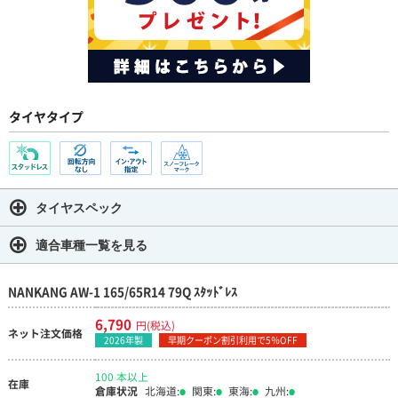
タイヤタイプ
タイヤスペック
適合車種一覧を見る
NANKANG AW-1 165/65R14 79Q ｽﾀｯﾄﾞﾚｽ
6,790
円(税込)
ネット注文価格
2026年製
早期クーポン割引利用で5％OFF
100 本以上
在庫
倉庫状況
北海道:
関東:
東海:
九州: