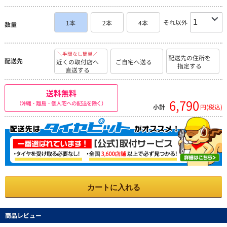
それ以外
1本
2本
4本
数量
＼手間なし簡単／
配送先の住所を
配送先
近くの取付店へ
ご自宅へ送る
指定する
直送する
送料無料
6,790
（沖縄・離島・個人宅への配送を除く）
小計
円(税込)
カートに入れる
商品レビュー