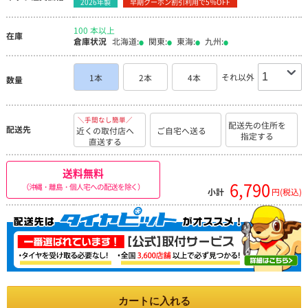
2026年製
早期クーポン割引利用で5％OFF
100 本以上
在庫
倉庫状況
北海道:
関東:
東海:
九州:
それ以外
1本
2本
4本
数量
＼手間なし簡単／
配送先の住所を
配送先
近くの取付店へ
ご自宅へ送る
指定する
直送する
送料無料
6,790
（沖縄・離島・個人宅への配送を除く）
小計
円(税込)
カートに入れる