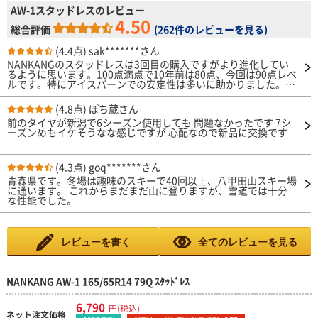
AW-1スタッドレスのレビュー
4.50
総合評価
(
262件のレビューを見る
)
(4.4点)
sak*******さん
NANKANGのスタッドレスは3回目の購入ですがより進化してい
るように思います。100点満点で10年前は80点、今回は90点レベ
ルです。特にアイスバーンでの安定性は多いに助かりました。今
後も更なる進化を期待してます。次は3年後ぐらいに交換かな…
(4.8点)
ぽち蔵さん
前のタイヤが新潟で6シーズン使用しても 問題なかったです 7シ
ーズンめもイケそうなな感じですが 心配なので新品に交換です
(4.3点)
goq*******さん
青森県です。冬場は趣味のスキーで40回以上、八甲田山スキー場
に通います。 これからまだまだ山に登りますが、雪道では十分
な性能でした。
レビューを書く
全てのレビューを見る
NANKANG AW-1 165/65R14 79Q ｽﾀｯﾄﾞﾚｽ
6,790
円(税込)
ネット注文価格