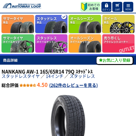
MENU
ログイン
CART
サマータイヤ
スタッドレス
オールシーズン
ホイール
単品
単品
単品
単品
サマータイヤ
スタッドレス
オールシーズン
売り尽くし
ホイールセット
ホイールセット
ホイールセット
アウトレットコーナー
商品詳細
お気に入り登録
NANKANG AW-1 165/65R14 79Q ｽﾀｯﾄﾞﾚｽ
スタッドレスタイヤ
／
14インチ
／
スタッドレス
4.50
総合評価
(
262件のレビューを見る
)