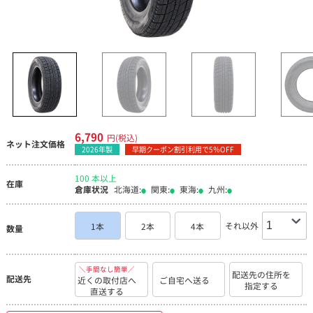
6,790
円(税込)
ネット注文価格
2026年製
早期クーポン割引利用で5％OFF
100 本以上
在庫
倉庫状況
北海道:
関東:
東海:
九州:
それ以外
1本
2本
4本
数量
＼手間なし簡単／
配送先の住所を
配送先
近くの取付店へ
ご自宅へ送る
指定する
直送する