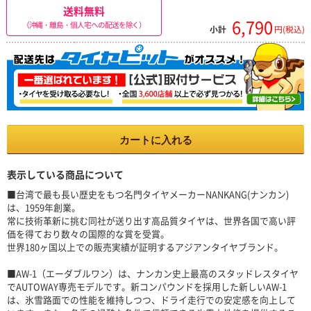
送料無料
6,790
（沖縄・離島・個人宅への配送を除く）
小計
円(税込)
カートに入れる
表示している商品について
■台湾で最も長い歴史をもつ名門タイヤメーカーNANKANG(ナンカン)
は、1959年創業。
常に技術革新に挑む同社が送り出す高品質タイヤは、世界各国で高い評
価を得ており数々の国際的な賞を受賞。
世界180ヶ国以上での販売実績が証明するアジアンタイヤブランド。
■AW-1（エーダブルワン）は、ナンカン史上最高のスタッドレスタイヤ
でAUTOWAY専売モデルです。新コンパウンドを採用した新しいAW-1
は、氷雪路面での性能を維持しつつ、ドライ走行での安定感を向上して