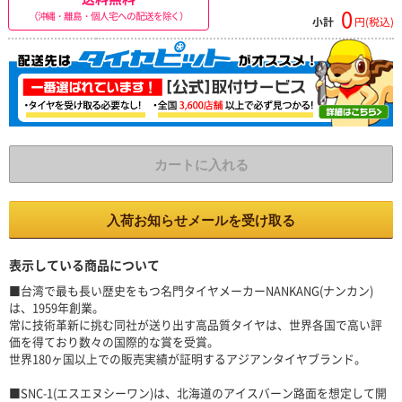
0
（沖縄・離島・個人宅への配送を除く）
小計
円(税込)
カートに入れる
入荷お知らせメールを受け取る
表示している商品について
■台湾で最も長い歴史をもつ名門タイヤメーカーNANKANG(ナンカン)
は、1959年創業。
常に技術革新に挑む同社が送り出す高品質タイヤは、世界各国で高い評
価を得ており数々の国際的な賞を受賞。
世界180ヶ国以上での販売実績が証明するアジアンタイヤブランド。
■SNC-1(エスエヌシーワン)は、北海道のアイスバーン路面を想定して開