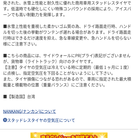
発された、氷雪上性能と耐久性に優れた商用車用スタッドレスタイヤで
す。低温時でも硬化しにくい特殊コンパウンドの採用により、アイスバ
ーンでも高い制動力を発揮します。
■氷雪上性能を重視した柔かいゴム質の為、ドライ路面走行時、ハンド
ルを切った後の挙動がワンテンポ遅れる場合があります。ドライ路面走
行時はできるだけ速度を抑え、急な車線変更や、急ハンドルを切らない
様にご注意下さい。
■こちらの商品には、サイドウォールにPR(プライ)表記がございません
が、貨物車（ライトトラック）向けのタイヤです。
【注意】タイヤの空気圧は冷えている時に定期的（最低 1 ヶ月に 1 度）
に点検し、指定空気圧を下回ることがないようにして下さい。
また、タイヤ損傷につながる恐れがあるので、車両に指定された最大積
載量と積載物の位置（重量バランス）にご注意ください。
■【製造国】台湾
NANKANG(ナンカン)について
スタッドレスタイヤの空気圧について