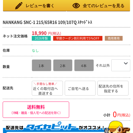
ない。 雪道はほとんど問題なく走行できます。昨年までの 経験
です。
レビューを書く
全てのレビューを見る
NANKANG SNC-1 215/65R16 109/107Q ｽﾀｯﾄﾞﾚｽ
18,990
円(税込)
ネット注文価格
2026年製
早期クーポン割引利用で5％OFF
商用車用
在庫
なし
それ以外
1本
2本
4本
数量
＼手間なし簡単／
配送先の住所を
配送先
近くの取付店へ
ご自宅へ送る
指定する
直送する
送料無料
0
（沖縄・離島・個人宅への配送を除く）
小計
円(税込)