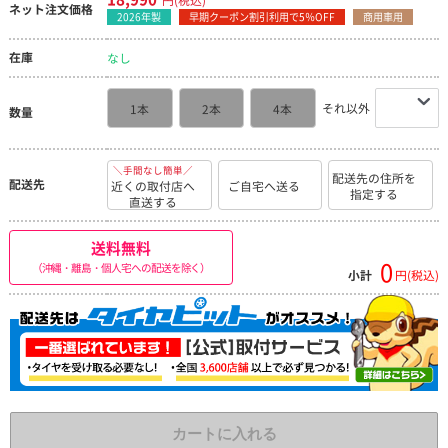
ネット注文価格
2026年製
早期クーポン割引利用で5％OFF
商用車用
在庫
なし
それ以外
1本
2本
4本
数量
＼手間なし簡単／
配送先の住所を
配送先
近くの取付店へ
ご自宅へ送る
指定する
直送する
送料無料
0
（沖縄・離島・個人宅への配送を除く）
小計
円(税込)
カートに入れる