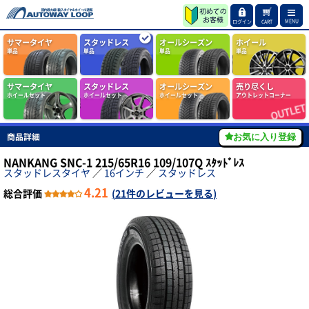
MENU
ログイン
CART
サマータイヤ
スタッドレス
オールシーズン
ホイール
単品
単品
単品
単品
サマータイヤ
スタッドレス
オールシーズン
売り尽くし
ホイールセット
ホイールセット
ホイールセット
アウトレットコーナー
商品詳細
お気に入り登録
NANKANG SNC-1 215/65R16 109/107Q ｽﾀｯﾄﾞﾚｽ
スタッドレスタイヤ
／
16インチ
／
スタッドレス
4.21
総合評価
(
21件のレビューを見る
)