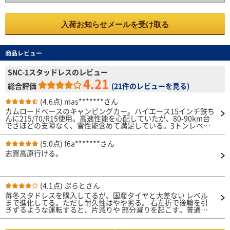
入荷お知らせメールを受け取る
商品レビュー
SNC-1スタッドレスのレビュー
4.21
総合評価
(
21件のレビューを見る
)
(4.6点)
mas*******さん
カムロードベースのキャンピングカー。ハイエース15インチ鉄ち
んに215/70/R15使用。高速性能を心配していたが、80-90km台
でさほどの支障なく、雪性能含めて満足している。3トンレベル
の重量級ですが、ナンカンSNC1の空気圧は前後どの程度がオス
スメでしょうか？ナンカンに限っての事ではありませんが、前輪
(5.0点)
f6a*******さん
空気圧高めにするとよくぶれます。
志賀高原行ける。
(4.1点)
ぷらとさん
毎冬スタドレスを購入してるが、国産タイヤと大差ない レベル
まで進化してる。ただし耐久性はやや劣る。 右左折で後輪を引
きずるような運転すると、片減りや 部分減りを起こす。普通に
運転する分には起きる症状 ではないので問題にする事ではない
が、ゴムの柔らか 差か、FR車で重量あるハイエースだけに仕方