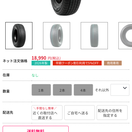
18,990
円(税込)
ネット注文価格
2026年製
早期クーポン割引利用で5％OFF
商用車用
在庫
なし
それ以外
1本
2本
4本
数量
＼手間なし簡単／
配送先の住所を
配送先
近くの取付店へ
ご自宅へ送る
指定する
直送する
送料無料