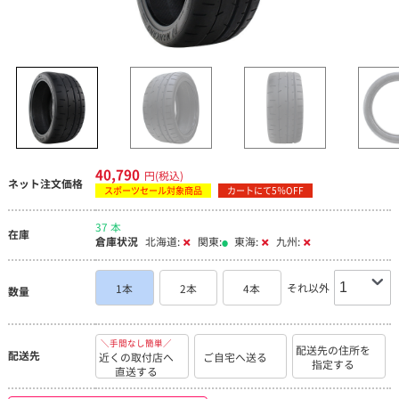
40,790
円(税込)
ネット注文価格
スポーツセール対象商品
カートにて5％OFF
37 本
在庫
倉庫状況
北海道:
関東:
東海:
九州:
それ以外
1本
2本
4本
数量
＼手間なし簡単／
配送先の住所を
配送先
近くの取付店へ
ご自宅へ送る
指定する
直送する