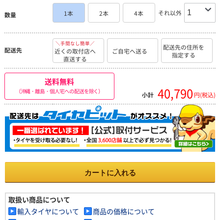
それ以外
1本
2本
4本
数量
＼手間なし簡単／
配送先の住所を
配送先
近くの取付店へ
ご自宅へ送る
指定する
直送する
送料無料
40,790
（沖縄・離島・個人宅への配送を除く）
小計
円(税込)
カートに入れる
取扱い商品について
輸入タイヤについて
商品の価格について