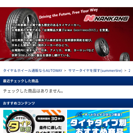
タイヤ＆ホイール通販ならAUTOWAY
>
サマータイヤを探す(summertire)
>
2
最近チェックした商品
チェックした商品はありません。
おすすめコンテンツ