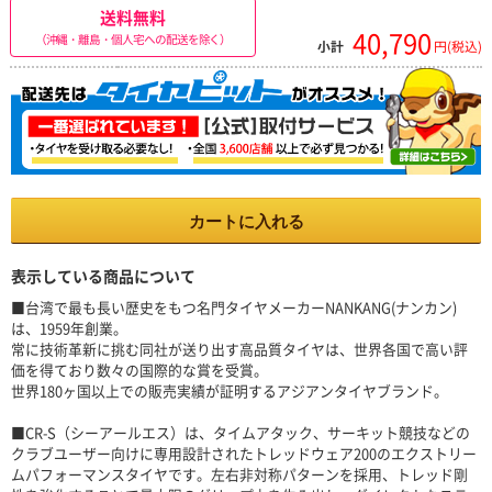
送料無料
40,790
（沖縄・離島・個人宅への配送を除く）
小計
円(税込)
カートに入れる
表示している商品について
■台湾で最も長い歴史をもつ名門タイヤメーカーNANKANG(ナンカン)
は、1959年創業。
常に技術革新に挑む同社が送り出す高品質タイヤは、世界各国で高い評
価を得ており数々の国際的な賞を受賞。
世界180ヶ国以上での販売実績が証明するアジアンタイヤブランド。
■CR-S（シーアールエス）は、タイムアタック、サーキット競技などの
クラブユーザー向けに専用設計されたトレッドウェア200のエクストリー
ムパフォーマンスタイヤです。左右非対称パターンを採用、トレッド剛