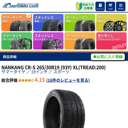
MENU
ログイン
CART
サマータイヤ
スタッドレス
オールシーズン
ホイール
単品
単品
単品
単品
サマータイヤ
スタッドレス
オールシーズン
売り尽くし
ホイールセット
ホイールセット
ホイールセット
アウトレットコーナー
商品詳細
お気に入り登録
NANKANG CR-S 265/30R19 (93Y) XL(TREAD:200)
サマータイヤ
／
19インチ
／
スポーツ
4.15
総合評価
(
16件のレビューを見る
)