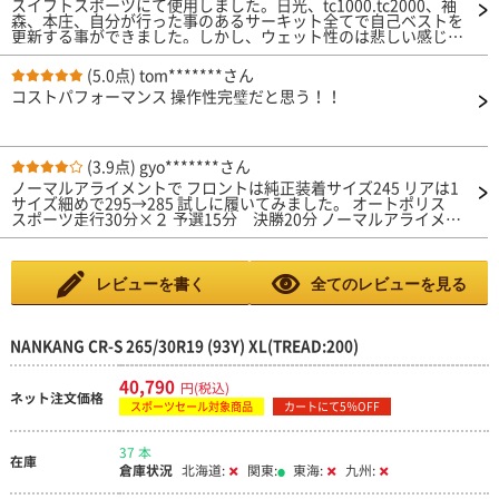
スイフトスポーツにて使用しました。日光、tc1000.tc2000、袖
森、本庄、自分が行った事のあるサーキット全てで自己ベストを
更新する事ができました。しかし、ウェット性のは悲しい感じで
す、tc1000でウェットで走りましたが普段履きしているエコタイ
ヤよりタイムがでましせんでした。 それ以外は性能、価格とも
(5.0点)
tom*******さん
に素晴らしいタイヤだと思います
コストパフォーマンス 操作性完璧だと思う！！
(3.9点)
gyo*******さん
ノーマルアライメントで フロントは純正装着サイズ245 リアは1
サイズ細めで295→285 試しに履いてみました。 オートポリス
スポーツ走行30分×２ 予選15分 決勝20分 ノーマルアライメン
トでオーポリは だいぶ厳しい感じ。 上記走行でタイヤ外側がナ
クなりました。 勿体なさすぎる・・・。 次回はちょっと太めに
して トラックアライメントで もう一度試してみます。
レビューを書く
全てのレビューを見る
NANKANG CR-S 265/30R19 (93Y) XL(TREAD:200)
40,790
円(税込)
ネット注文価格
スポーツセール対象商品
カートにて5％OFF
37 本
在庫
倉庫状況
北海道:
関東:
東海:
九州: