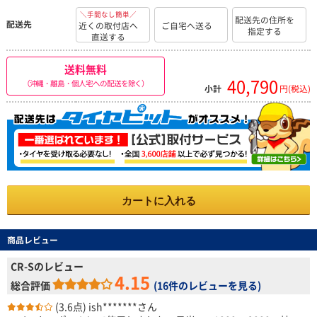
＼手間なし簡単／
配送先の住所を
配送先
近くの取付店へ
ご自宅へ送る
指定する
直送する
送料無料
40,790
（沖縄・離島・個人宅への配送を除く）
小計
円(税込)
カートに入れる
商品レビュー
CR-Sのレビュー
4.15
総合評価
(
16件のレビューを見る
)
(3.6点)
ish*******さん