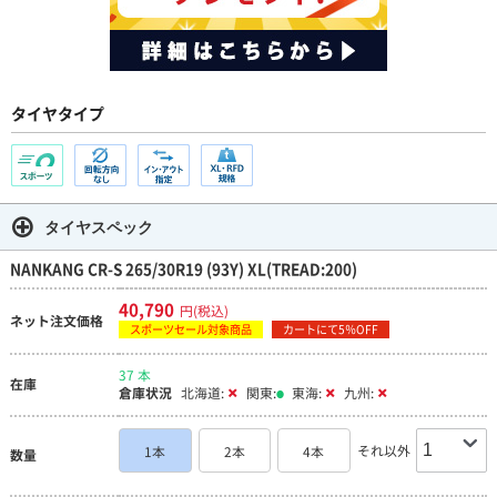
タイヤタイプ
タイヤスペック
NANKANG CR-S 265/30R19 (93Y) XL(TREAD:200)
40,790
円(税込)
ネット注文価格
スポーツセール対象商品
カートにて5％OFF
37 本
在庫
倉庫状況
北海道:
関東:
東海:
九州:
それ以外
1本
2本
4本
数量