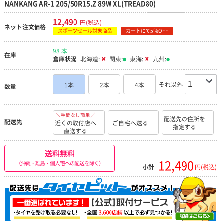
NANKANG AR-1 205/50R15.Z 89W XL(TREAD80)
12,490
円(税込)
ネット注文価格
スポーツセール対象商品
カートにて5％OFF
98 本
在庫
倉庫状況
北海道:
関東:
東海:
九州:
それ以外
1本
2本
4本
数量
＼手間なし簡単／
配送先の住所を
配送先
近くの取付店へ
ご自宅へ送る
指定する
直送する
送料無料
12,490
（沖縄・離島・個人宅への配送を除く）
小計
円(税込)