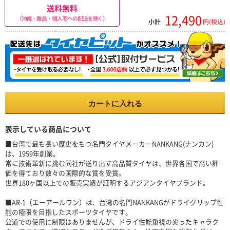
送料無料
12,490
（沖縄・離島・個人宅への配送を除く）
小計
円(税込)
カートに入れる
表示している商品について
■台湾で最も長い歴史をもつ名門タイヤメーカーNANKANG(ナンカン)
は、1959年創業。
常に技術革新に挑む同社が送り出す高品質タイヤは、世界各国で高い評
価を得ており数々の国際的な賞を受賞。
世界180ヶ国以上での販売実績が証明するアジアンタイヤブランド。
■AR-1（エーアールワン）は、台湾の名門NANKANGがドライグリップ性
能の極限を目指したスポーツタイヤです。
公道での使用に制限はありませんが、ドライ性能重視の尖ったキャラク