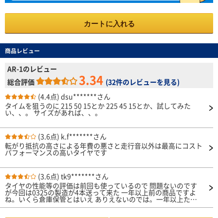
カートに入れる
商品レビュー
AR-1のレビュー
3.34
総合評価
(
32件のレビューを見る
)
(4.4点)
dsu*******さん
タイムを狙うのに 215 50 15とか 225 45 15とか、試してみた
い、、。 サイズがあれば、、。
(3.6点)
k.f*******さん
転がり抵抗の高さによる年費の悪さと走行音以外は最高にコスト
パフォーマンスの高いタイヤです
(3.6点)
tk9*******さん
タイヤの性能等の評価は前回も使っているので 問題ないのです
が今回は0325の製造が4本送って来た 一年以上前の商品ですよ
ね。いくら倉庫保管とはいえ ありえないのでは。一年以上たっ
ているのであれば その旨伝えるべきでは。残念。