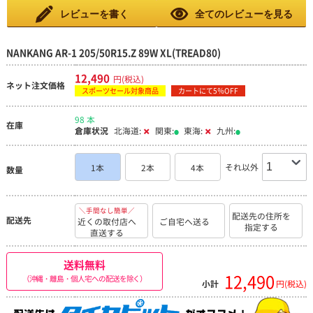
レビューを書く
全てのレビューを見る
NANKANG AR-1 205/50R15.Z 89W XL(TREAD80)
12,490
円(税込)
ネット注文価格
スポーツセール対象商品
カートにて5％OFF
98 本
在庫
倉庫状況
北海道:
関東:
東海:
九州:
それ以外
1本
2本
4本
数量
＼手間なし簡単／
配送先の住所を
配送先
近くの取付店へ
ご自宅へ送る
指定する
直送する
送料無料
12,490
（沖縄・離島・個人宅への配送を除く）
小計
円(税込)