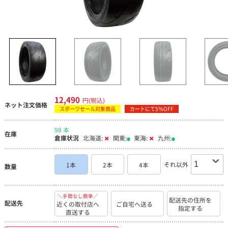
12,490
円(税込)
ネット注文価格
スポーツセール対象商品
カートにて5％OFF
98 本
在庫
倉庫状況
北海道:
関東:
東海:
九州:
それ以外
1本
2本
4本
数量
＼手間なし簡単／
配送先の住所を
配送先
近くの取付店へ
ご自宅へ送る
指定する
直送する