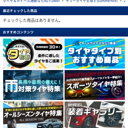
タイヤ＆ホイール通販ならAUTOWAY
>
サマータイヤを探す(summertire)
>
2
最近チェックした商品
チェックした商品はありません。
おすすめコンテンツ