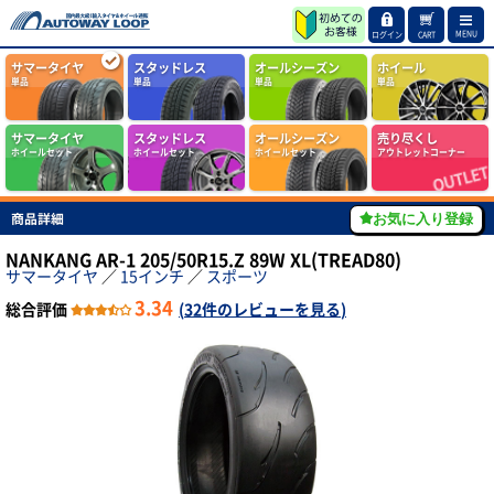
MENU
ログイン
CART
サマータイヤ
スタッドレス
オールシーズン
ホイール
単品
単品
単品
単品
サマータイヤ
スタッドレス
オールシーズン
売り尽くし
ホイールセット
ホイールセット
ホイールセット
アウトレットコーナー
商品詳細
お気に入り登録
NANKANG AR-1 205/50R15.Z 89W XL(TREAD80)
サマータイヤ
／
15インチ
／
スポーツ
3.34
総合評価
(
32件のレビューを見る
)