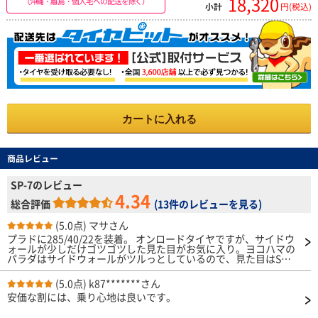
18,320
（沖縄・離島・個人宅への配送を除く）
小計
円(税込)
カートに入れる
商品レビュー
SP-7のレビュー
4.34
総合評価
(
13件のレビューを見る
)
(5.0点)
マサさん
プラドに285/40/22を装着。 オンロードタイヤですが、サイドウ
ォールが少しだけゴツゴツした見た目がお気に入り。ヨコハマの
パラダはサイドウォールがツルっとしているので、見た目はSP7
が好き。 サイズもバッチリ。 ローダウンして、22インチ、問題
なく走行できます。 全切りしてもインナー、アッパーアームな
(5.0点)
k87*******さん
どにも干渉しません。 ロードノイズも気にならないし、ウェッ
安価な割には、乗り心地は良いです。
トも不安感じることはないかな。そもそもスピード出さないから
か。 22インチで40扁平＋ダウンサスのため、タイヤが悪いは訳