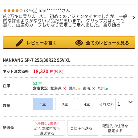
ではなく、そもそも乗り心地悪いため、このタイヤでも全然気に
なりません。 ８ヶ月、6000km走行しました。 今後、耐久性や
バーストが心配ですが。 この値段でこの品質なら満足です。
(3.9点)
han*******さん
約2万キロ乗りました。 初めてのアジアンタイヤでしたが、一般
的な評価よりかなりいい品だと思います。 グリップ力はとても
高く、山道のカーブもかなり安定して走れました。 乗り始めて1
万キロくらいまではウェット性能もいいのですが、過ぎたくらい
から制動距離の伸びや横滑りを感じ始めました。 やはり、溝が
少なくなっても落ちが若干少ないのは国産かなとは感じました。
60km/h超えるとエンジン音よりロードノイズの方が勝つように
レビューを書く
全てのレビューを見る
なります。 そのため、決して静かとは言えませんが、私は品の
あるロードノイズだと感じ、個人的には好きでした。 燃費はそ
こまで大きく変化はないですが、以前のヨコハマタイヤのジオラ
ンダーHTよりは落ちた気がします（グリップ力は向上したため
NANKANG SP-7 255/30R22 95V XL
その影響かと…）。 この値段でこのクオリティは大変コスパが
いいと思います。 大変いいお買い物でした。 次はSP-9を履いて
18,320
ネット注文価格
円(税込)
みる予定です。
52 本
在庫
倉庫状況
北海道:
関東:
東海:
九州:
それ以外
1本
2本
4本
数量
＼手間なし簡単／
配送先の住所を
配送先
近くの取付店へ
ご自宅へ送る
指定する
直送する