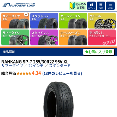
MENU
ログイン
CART
サマータイヤ
スタッドレス
オールシーズン
ホイール
単品
単品
単品
単品
サマータイヤ
スタッドレス
オールシーズン
売り尽くし
ホイールセット
ホイールセット
ホイールセット
アウトレットコーナー
商品詳細
お気に入り登録
NANKANG SP-7 255/30R22 95V XL
サマータイヤ
／
22インチ
／
スタンダード
4.34
総合評価
(
13件のレビューを見る
)