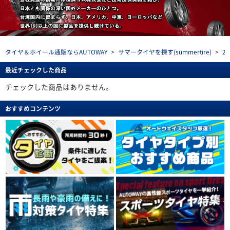
タイヤ＆ホイール通販ならAUTOWAY
>
サマータイヤを探す(summertire)
>
2
最近チェックした商品
チェックした商品はありません。
おすすめコンテンツ