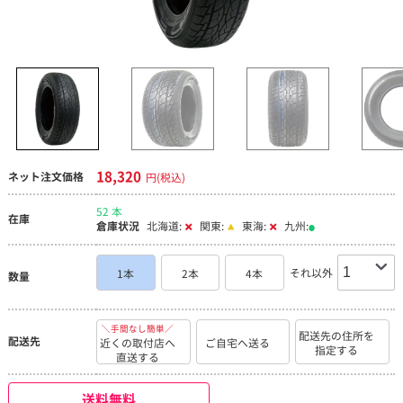
18,320
ネット注文価格
円(税込)
52 本
在庫
倉庫状況
北海道:
関東:
東海:
九州:
それ以外
1本
2本
4本
数量
＼手間なし簡単／
配送先の住所を
配送先
近くの取付店へ
ご自宅へ送る
指定する
直送する
送料無料