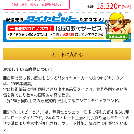
18,320
（沖縄・離島・個人宅への配送を除く）
小計
円(税込)
カートに入れる
表示している商品について
■台湾で最も長い歴史をもつ名門タイヤメーカーNANKANG(ナンカン)
は、1959年創業。
常に技術革新に挑む同社が送り出す高品質タイヤは、世界各国で高い評
価を得ており数々の国際的な賞を受賞。
世界180ヶ国以上での販売実績が証明するアジアンタイヤブランド。
■SP-7(エスピーセブン)は、静粛性とウェット性能に優れた都市型SUV用
オンロードタイヤです。2本のストレート主溝と円弧繰り返しパターンの
サブ溝により排水性が強化され、ウェット性能、快適性にも優れていま
す。