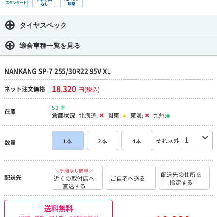
タイヤスペック
適合車種一覧を見る
NANKANG SP-7 255/30R22 95V XL
18,320
ネット注文価格
円(税込)
52 本
在庫
倉庫状況
北海道:
関東:
東海:
九州:
それ以外
1本
2本
4本
数量
＼手間なし簡単／
配送先の住所を
配送先
近くの取付店へ
ご自宅へ送る
指定する
直送する
送料無料