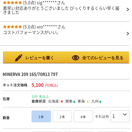
ことです。 昨今の真夏の高温に紫外線量なら仕方ないのかな
(5.0点)
sig*******さん
と… ちなみにタイヤ側面は紫外線ガードのスプレーを塗布して
素早い対応ありがとうございました びっくりするくらい早く届
いるので全然大丈夫でした。
きました
(5.0点)
xro*******さん
コストパフォーマンスがいい。
レビューを書く
全てのレビューを見る
MINERVA 209 165/70R13 79T
5,100
ネット注文価格
円(税込)
100 本以上
在庫
倉庫状況
北海道:
関東:
東海:
九州:
それ以外
1本
2本
4本
数量