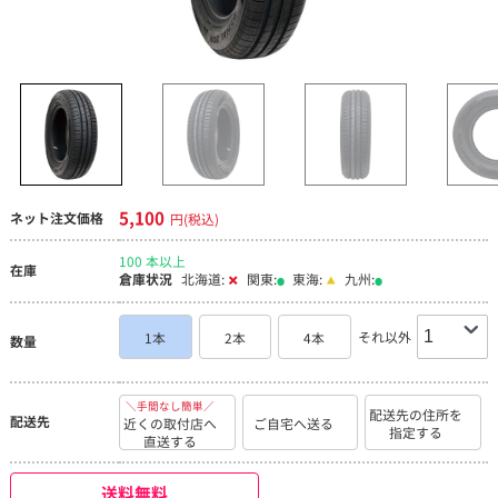
5,100
ネット注文価格
円(税込)
100 本以上
在庫
倉庫状況
北海道:
関東:
東海:
九州:
それ以外
1本
2本
4本
数量
＼手間なし簡単／
配送先の住所を
配送先
近くの取付店へ
ご自宅へ送る
指定する
直送する
送料無料