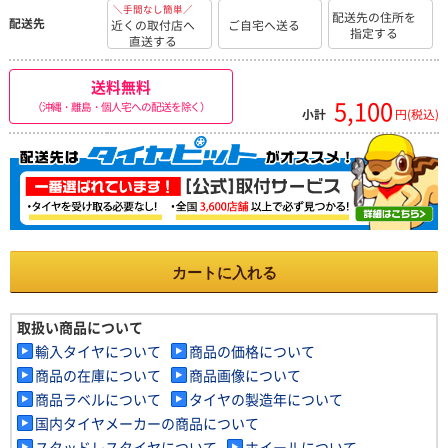
＼手間なし簡単／
配送先の住所を
配送先
近くの取付店へ
ご自宅へ送る
指定する
直送する
送料無料
5,100
（沖縄・離島・個人宅への配送を除く）
小計
円(税込)
カートに入れる
取扱い商品について
輸入タイヤについて
商品の価格について
商品の在庫について
商品画像について
商品ラベルについて
タイヤの製造年について
国内タイヤメーカーの商品について
スタッドレスタイヤについて
ホイールについて