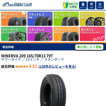
MENU
ログイン
CART
サマータイヤ
スタッドレス
オールシーズン
ホイール
単品
単品
単品
単品
サマータイヤ
スタッドレス
オールシーズン
売り尽くし
ホイールセット
ホイールセット
ホイールセット
アウトレットコーナー
商品詳細
お気に入り登録
MINERVA 209 165/70R13 79T
サマータイヤ
／
13インチ
／
スタンダード
4.52
総合評価
(
236件のレビューを見る
)