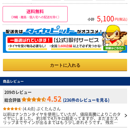
送料無料
5,100
（沖縄・離島・個人宅への配送を除く）
小計
円(税込)
カートに入れる
商品レビュー
209のレビュー
4.52
総合評価
(
236件のレビューを見る
)
(4.4点)
ぷくたんさん
以前はナンカンタイヤを使用していたが、値段高騰によりこのタ
イヤにしました。 約3年で4万キロ超走ってますが、まだまだス
リップまでサインが出るまではもう少し走れそうです。 残念な
ところは、2年でタイヤの接地面外側辺りからヒビが入り出した