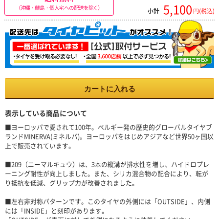
5,100
（沖縄・離島・個人宅への配送を除く）
小計
円(税込)
カートに入れる
表示している商品について
■ヨーロッパで愛されて100年。ベルギー発の歴史的グローバルタイヤブ
ランドMINERVA(ミネルバ)。ヨーロッパをはじめアジアなど世界50ヶ国以
上で販売されています。
■209（ニーマルキュウ）は、3本の縦溝が排水性を増し、ハイドロプレ
ーニング耐性が向上しました。また、シリカ混合物の配合により、転が
り抵抗を低減、グリップ力が改善されました。
■左右非対称パターンです。このタイヤの外側には「OUTSIDE」、内側
には「INSIDE」と刻印があります。