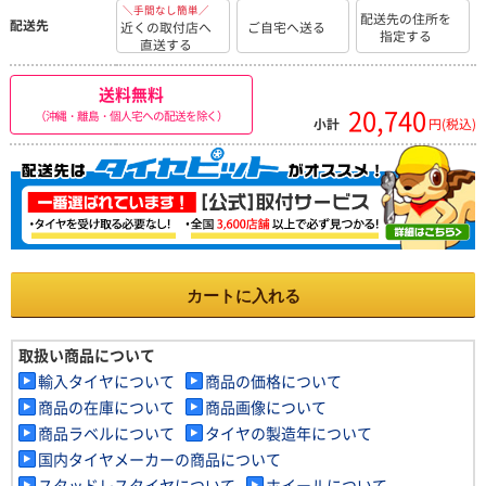
＼手間なし簡単／
配送先の住所を
配送先
近くの取付店へ
ご自宅へ送る
指定する
直送する
送料無料
20,740
（沖縄・離島・個人宅への配送を除く）
小計
円(税込)
カートに入れる
取扱い商品について
輸入タイヤについて
商品の価格について
商品の在庫について
商品画像について
商品ラベルについて
タイヤの製造年について
国内タイヤメーカーの商品について
スタッドレスタイヤについて
ホイールについて