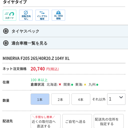
タイヤタイプ
タイヤスペック
適合車種一覧を見る
MINERVA F205 265/40R20.Z 104Y XL
20,740
ネット注文価格
円(税込)
100 本以上
在庫
倉庫状況
北海道:
関東:
東海:
九州:
それ以外
1本
2本
4本
数量
＼手間なし簡単／
配送先の住所を
配送先
近くの取付店へ
ご自宅へ送る
指定する
直送する