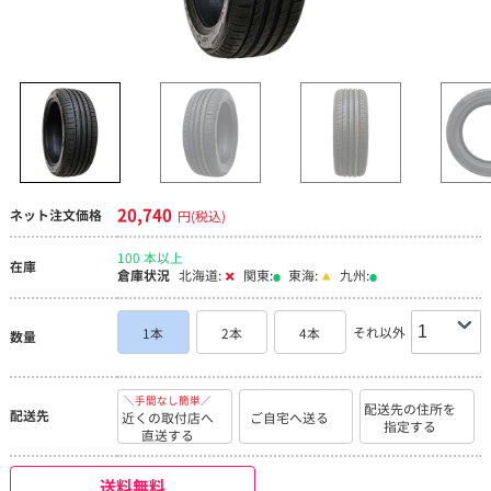
20,740
ネット注文価格
円(税込)
100 本以上
在庫
倉庫状況
北海道:
関東:
東海:
九州:
それ以外
1本
2本
4本
数量
＼手間なし簡単／
配送先の住所を
配送先
近くの取付店へ
ご自宅へ送る
指定する
直送する
送料無料