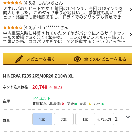
(4.5点)
しんいちさん
ミネルバのリピートです！ 前回は17インチ、今回は18インチを
購入しました。 このタイヤ乗り心地良いし、静粛性も高い、ウ
ェット路面でも接地感あるし、ドライでのグリップも満足でき
る。 何より耐久性あるのもポイントです。 高級なタイヤなら当
然かもしれないけど、安いのに十分満足できるのが素晴らしいで
(4.0点)
shu*******さん
す。 本当にコスパの良いタイヤだと思います！
中古車購入時に装着されていたタイヤがパンクによるサイドウォ
ールの破損で泣く泣く4本交換。 口コミの良いミネルバを購入し
て履いた所、コスパ良すぎでは！？と感動するくらい良かったで
す。 まだ交換して2週間程なので評価はオール4にしておきまし
た。 これはお勧めですよ。
レビューを書く
全てのレビューを見る
MINERVA F205 265/40R20.Z 104Y XL
20,740
ネット注文価格
円(税込)
100 本以上
在庫
倉庫状況
北海道:
関東:
東海:
九州:
それ以外
1本
2本
4本
数量