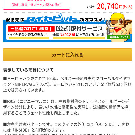
20,740
（沖縄・離島・個人宅への配送を除く）
小計
円(税込)
カートに入れる
表示している商品について
■ヨーロッパで愛されて100年。ベルギー発の歴史的グローバルタイヤブ
ランドMINERVA(ミネルバ)。ヨーロッパをはじめアジアなど世界50ヶ国以
上で販売されています。
■F205（エフニーマルゴ）は、左右非対称のトレッドとショルダーのデ
ザイン設計により、高い排水性と静粛性を実現し、流線型の横断溝を採
用することでウェット性能も向上しました。
■左右非対称パターンです。このタイヤの外側には「OUTSIDE」、内側
には「INSIDE」と刻印があります。