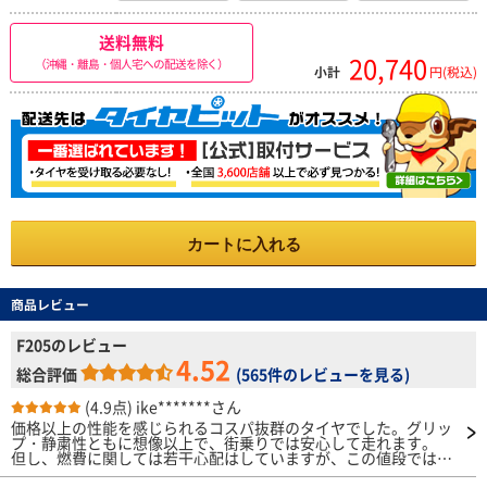
送料無料
20,740
（沖縄・離島・個人宅への配送を除く）
小計
円(税込)
カートに入れる
商品レビュー
F205のレビュー
4.52
総合評価
(
565件のレビューを見る
)
(4.9点)
ike*******さん
価格以上の性能を感じられるコスパ抜群のタイヤでした。グリッ
プ・静粛性ともに想像以上で、街乗りでは安心して走れます。
但し、燃費に関しては若干心配はしていますが、この値段ではと
割り切り、これから様子をみていきます。