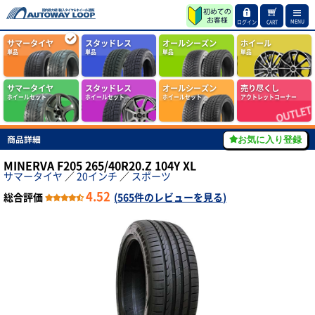
MENU
ログイン
CART
サマータイヤ
スタッドレス
オールシーズン
ホイール
単品
単品
単品
単品
サマータイヤ
スタッドレス
オールシーズン
売り尽くし
ホイールセット
ホイールセット
ホイールセット
アウトレットコーナー
商品詳細
お気に入り登録
MINERVA F205 265/40R20.Z 104Y XL
サマータイヤ
／
20インチ
／
スポーツ
4.52
総合評価
(
565件のレビューを見る
)