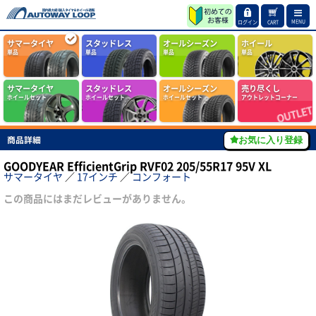
MENU
ログイン
CART
サマータイヤ
スタッドレス
オールシーズン
ホイール
単品
単品
単品
単品
サマータイヤ
スタッドレス
オールシーズン
売り尽くし
ホイールセット
ホイールセット
ホイールセット
アウトレットコーナー
商品詳細
お気に入り登録
GOODYEAR EfficientGrip RVF02 205/55R17 95V XL
サマータイヤ
／
17インチ
／
コンフォート
この商品にはまだレビューがありません。