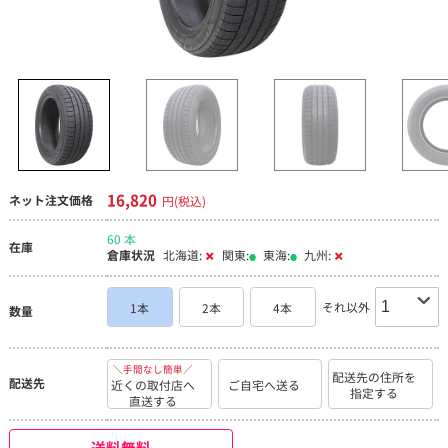
16,820
ネット注文価格
円(税込)
60 本
在庫
倉庫状況
北海道:
関東:
東海:
九州:
それ以外
1本
2本
4本
数量
＼手間なし簡単／
配送先の住所を
配送先
近くの取付店へ
ご自宅へ送る
指定する
直送する
送料無料