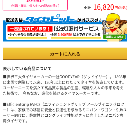
16,820
（沖縄・離島・個人宅への配送を除く）
小計
円(税込)
カートに入れる
表示している商品について
■世界三大タイヤメーカーの一社GOODYEAR（グッドイヤー）。 1898年
に米国で創業して以来、120年以上にわたってタイヤを製造しています。
ユーザーニーズを満たす高品質な製品の生産、環境や人々の未来を考え
た技術で、 今もなお、進化を続けるタイヤメーカーです。
■EfficientGrip RVF02（エフィシェントグリップ アールブイエフゼロツ
ー）は、家族での移動に安全と快適性を求めるミニバン・ワゴン・SUVユ
ーザー向けに、静粛性とロングライフ性能がさらに向上したミニバン専
用タイヤです。