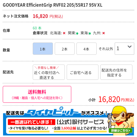
GOODYEAR EfficientGrip RVF02 205/55R17 95V XL
16,820
ネット注文価格
円(税込)
60 本
在庫
倉庫状況
北海道:
関東:
東海:
九州:
それ以外
1本
2本
4本
数量
＼手間なし簡単／
配送先の住所を
配送先
近くの取付店へ
ご自宅へ送る
指定する
直送する
送料無料
16,820
（沖縄・離島・個人宅への配送を除く）
小計
円(税込)