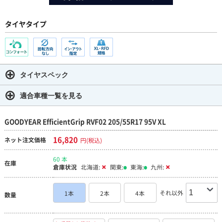
タイヤタイプ
タイヤスペック
適合車種一覧を見る
GOODYEAR EfficientGrip RVF02 205/55R17 95V XL
16,820
ネット注文価格
円(税込)
60 本
在庫
倉庫状況
北海道:
関東:
東海:
九州:
それ以外
1本
2本
4本
数量