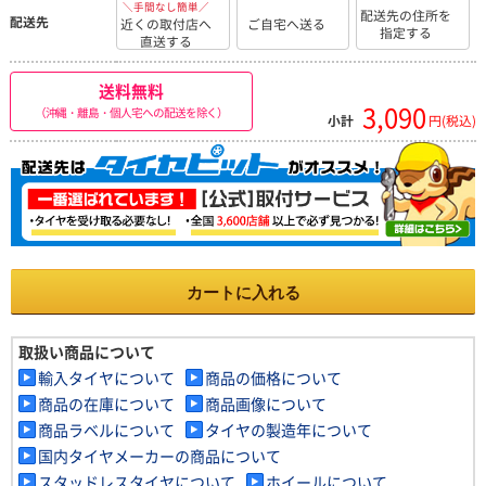
＼手間なし簡単／
配送先の住所を
配送先
近くの取付店へ
ご自宅へ送る
指定する
直送する
送料無料
3,090
（沖縄・離島・個人宅への配送を除く）
小計
円(税込)
カートに入れる
取扱い商品について
輸入タイヤについて
商品の価格について
商品の在庫について
商品画像について
商品ラベルについて
タイヤの製造年について
国内タイヤメーカーの商品について
スタッドレスタイヤについて
ホイールについて