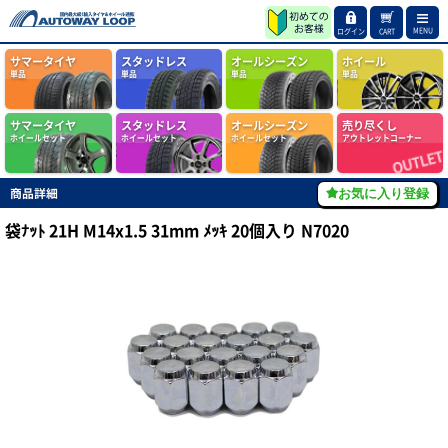
MENU
ログイン
CART
サマータイヤ
スタッドレス
オールシーズン
ホイール
単品
単品
単品
単品
サマータイヤ
スタッドレス
オールシーズン
売り尽くし
ホイールセット
ホイールセット
ホイールセット
アウトレットコーナー
商品詳細
お気に入り登録
袋ﾅｯﾄ 21H M14x1.5 31mm ﾒｯｷ 20個入り N7020