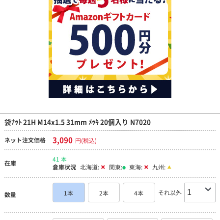
袋ﾅｯﾄ 21H M14x1.5 31mm ﾒｯｷ 20個入り N7020
3,090
ネット注文価格
円(税込)
41 本
在庫
倉庫状況
北海道:
関東:
東海:
九州:
それ以外
1本
2本
4本
数量