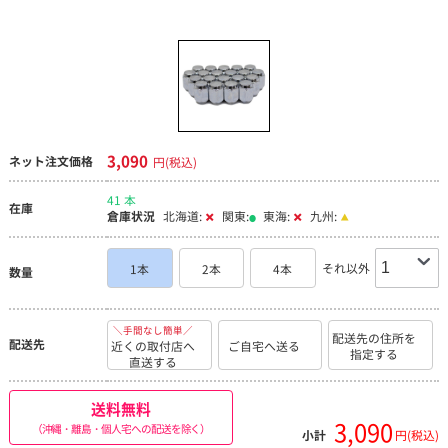
3,090
ネット注文価格
円(税込)
41 本
在庫
倉庫状況
北海道:
関東:
東海:
九州:
それ以外
1本
2本
4本
数量
＼手間なし簡単／
配送先の住所を
配送先
近くの取付店へ
ご自宅へ送る
指定する
直送する
送料無料
3,090
（沖縄・離島・個人宅への配送を除く）
小計
円(税込)