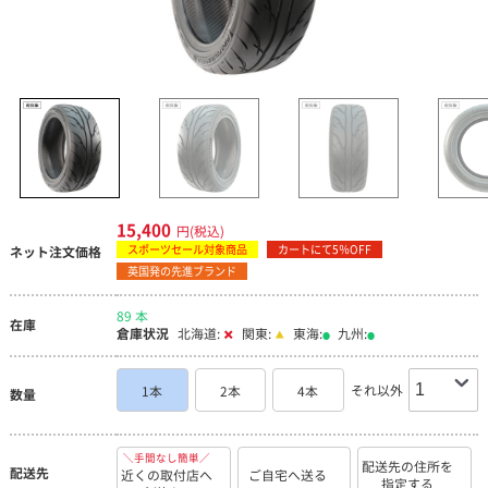
15,400
円(税込)
スポーツセール対象商品
カートにて5％OFF
ネット注文価格
英国発の先進ブランド
89 本
在庫
倉庫状況
北海道:
関東:
東海:
九州:
それ以外
1本
2本
4本
数量
＼手間なし簡単／
配送先の住所を
配送先
近くの取付店へ
ご自宅へ送る
指定する