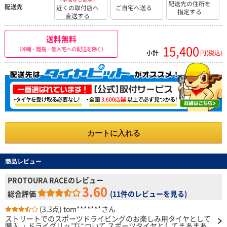
配送先の住所を
配送先
近くの取付店へ
ご自宅へ送る
指定する
直送する
送料無料
15,400
（沖縄・離島・個人宅への配送を除く）
小計
円(税込)
カートに入れる
商品レビュー
PROTOURA RACEのレビュー
3.60
総合評価
(
11件のレビューを見る
)
(3.3点)
tom*******さん
ストリートでのスポーツドライビングのお楽しみ用タイヤとして
購入 ・ドライグリップについて スポーツタイヤとしてまあまあ