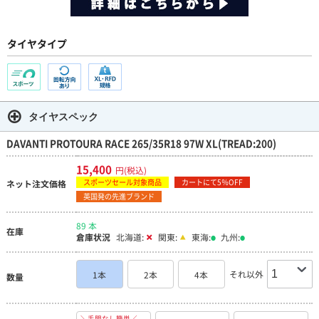
タイヤタイプ
タイヤスペック
DAVANTI PROTOURA RACE 265/35R18 97W XL(TREAD:200)
15,400
円(税込)
スポーツセール対象商品
カートにて5％OFF
ネット注文価格
英国発の先進ブランド
89 本
在庫
倉庫状況
北海道:
関東:
東海:
九州:
それ以外
1本
2本
4本
数量
＼手間なし簡単／