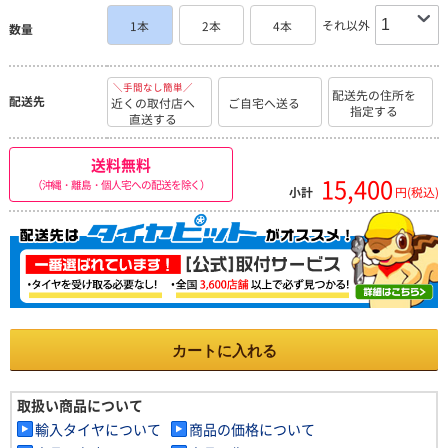
それ以外
1本
2本
4本
数量
＼手間なし簡単／
配送先の住所を
配送先
近くの取付店へ
ご自宅へ送る
指定する
直送する
送料無料
15,400
（沖縄・離島・個人宅への配送を除く）
小計
円(税込)
カートに入れる
取扱い商品について
輸入タイヤについて
商品の価格について