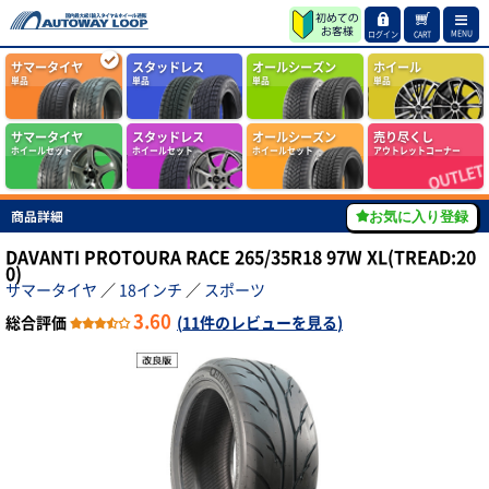
MENU
ログイン
CART
サマータイヤ
スタッドレス
オールシーズン
ホイール
単品
単品
単品
単品
サマータイヤ
スタッドレス
オールシーズン
売り尽くし
ホイールセット
ホイールセット
ホイールセット
アウトレットコーナー
商品詳細
お気に入り登録
DAVANTI PROTOURA RACE 265/35R18 97W XL(TREAD:20
0)
サマータイヤ
／
18インチ
／
スポーツ
3.60
総合評価
(
11件のレビューを見る
)