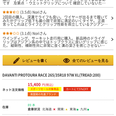
です 及第点 ・ウエットグリップについて 確認していないた
め、評価中央値としました ・タイヤ転がり音について 他のレビ
ューにあったように、鳴ります 街乗りで多用する速度域で鳴る
(3.5点)
Noriさん
のが特徴的 ・耐摩耗性能について TREADWEAR200表記のタイヤ
2回目の購入。 深溝でライフも良い。 ワイヤーが出るまで履いて
ですが、減りが早く140レベルか120レベルか ・総評 耐摩耗性能
みたがグリップ低下も最小限で非常に満足のいくタイヤ。 正直
からすると、販売価格をもっと廉価にすることで、商品価値を見
言ってこれほどライフとグリップ性能を両立しているアジアンタ
出せると思います。
イヤは今まで無かった。 BSのRE-71RSと比較できるレベル。 若
干グリップでは劣るレベルですが、アジアンとしてはこれ以上は
(3.1点)
Noriさん
ないと思う。 グリップレベルだけで言えばCR-Sには若干劣ると
ワインディング、サーキット走行用に購入。 新品時のドライグ
思うけれど、コスパを考えたら圧倒的に良い。 現状では沢山走
リップはアジアン系の中ではトップクラスに良いグリップに感じ
って沢山練習したい人には一番良いタイヤだと思う。
た。 縦剛性、横剛性共に非常に良く溝の深さを感じさせない
程。 一度熱入れを行い冷えた後は若干のグリップ低下はあるも
のの値段を考えれば満足のいく商品だと思う。 ウェットグリッ
プは見るからに良さそうな製品ですが。 ウェット路面で100R程
度のコーナーであれば100キロを超えるコーナリングスピードで
レビューを書く
全てのレビューを見る
も不安無く走れるタイヤだと思う。 ドライ、ウェット共に限界
が分かりやすくコントロールもしやすい。 難点はロードノイ
ズ… 今まで装着して来た国産からアジアンのハイグリップラジ
アルカテゴリーのタイヤの中で最もウルサイ。 コレはマイナス
DAVANTI PROTOURA RACE 265/35R18 97W XL(TREAD:200)
点 音を気にする方は正直買わない方がいい…
15,400
円(税込)
スポーツセール対象商品
カートにて5％OFF
ネット注文価格
英国発の先進ブランド
89 本
在庫
倉庫状況
北海道:
関東:
東海:
九州: