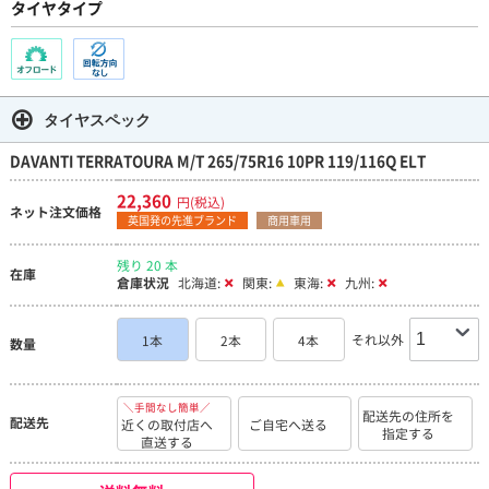
タイヤタイプ
タイヤスペック
DAVANTI TERRATOURA M/T 265/75R16 10PR 119/116Q ELT
22,360
円(税込)
ネット注文価格
英国発の先進ブランド
商用車用
残り 20 本
在庫
倉庫状況
北海道:
関東:
東海:
九州:
それ以外
1本
2本
4本
数量
＼手間なし簡単／
配送先の住所を
配送先
近くの取付店へ
ご自宅へ送る
指定する
直送する