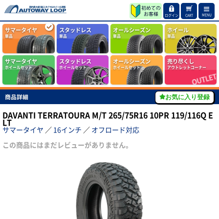
MENU
ログイン
CART
サマータイヤ
スタッドレス
オールシーズン
ホイール
単品
単品
単品
単品
サマータイヤ
スタッドレス
オールシーズン
売り尽くし
ホイールセット
ホイールセット
ホイールセット
アウトレットコーナー
商品詳細
お気に入り登録
DAVANTI TERRATOURA M/T 265/75R16 10PR 119/116Q E
LT
サマータイヤ
／
16インチ
／
オフロード対応
この商品にはまだレビューがありません。