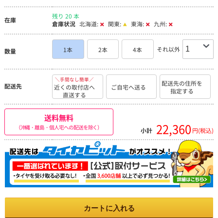
残り 20 本
在庫
倉庫状況
北海道:
関東:
東海:
九州:
それ以外
1本
2本
4本
数量
＼手間なし簡単／
配送先の住所を
配送先
近くの取付店へ
ご自宅へ送る
指定する
直送する
送料無料
22,360
（沖縄・離島・個人宅への配送を除く）
小計
円(税込)
カートに入れる