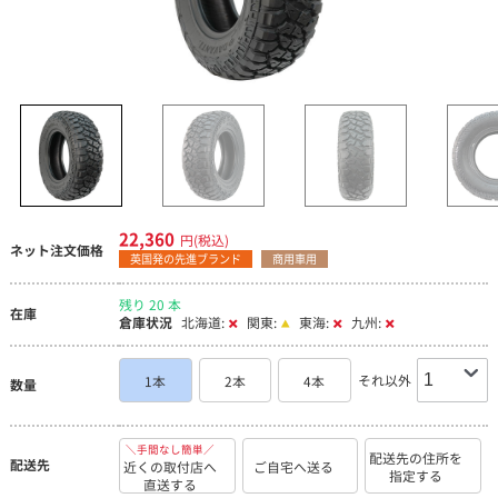
22,360
円(税込)
ネット注文価格
英国発の先進ブランド
商用車用
残り 20 本
在庫
倉庫状況
北海道:
関東:
東海:
九州:
それ以外
1本
2本
4本
数量
＼手間なし簡単／
配送先の住所を
配送先
近くの取付店へ
ご自宅へ送る
指定する
直送する