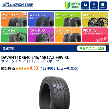
MENU
ログイン
CART
サマータイヤ
スタッドレス
オールシーズン
ホイール
単品
単品
単品
単品
サマータイヤ
スタッドレス
オールシーズン
売り尽くし
ホイールセット
ホイールセット
ホイールセット
アウトレットコーナー
商品詳細
お気に入り登録
DAVANTI DX640 245/45R17.Z 99W XL
サマータイヤ
／
17インチ
／
スポーツ
4.53
総合評価
(
428件のレビューを見る
)