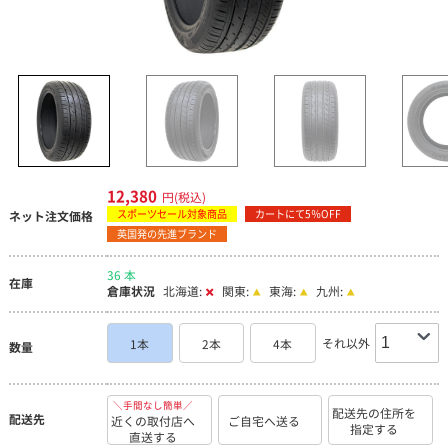
12,380
円(税込)
スポーツセール対象商品
カートにて5％OFF
ネット注文価格
英国発の先進ブランド
36 本
在庫
倉庫状況
北海道:
関東:
東海:
九州:
それ以外
1本
2本
4本
数量
＼手間なし簡単／
配送先の住所を
配送先
近くの取付店へ
ご自宅へ送る
指定する
直送する