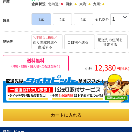
在庫
倉庫状況
北海道:
関東:
東海:
九州:
それ以外
1本
2本
4本
数量
＼手間なし簡単／
配送先の住所を
配送先
近くの取付店へ
ご自宅へ送る
指定する
直送する
送料無料
12,380
（沖縄・離島・個人宅への配送を除く）
小計
円(税込)
カートに入れる
商品レビュー