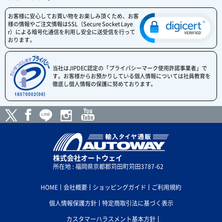
お客様に安心してお買い物をお楽しみ頂くため、お客
様の情報やご注文情報はSSL（Secure Socket Laye
r）による暗号化通信を利用し安全に送受信を行って
おります。
当社はJIPDEC認定の「プライバシーマーク使用許諾事業者」で
す。お客様からお預かりしている個人情報については社員教育を
徹底し個人情報の保護に努めております。
株式会社オートウェイ
所在地 : 福岡県京都郡苅田町苅田3787-62
HOME
会社概要
ショッピングガイド
ご利用規約
個人情報保護方針
特定商取引法に基づく表示
カスタマーハラスメント基本方針