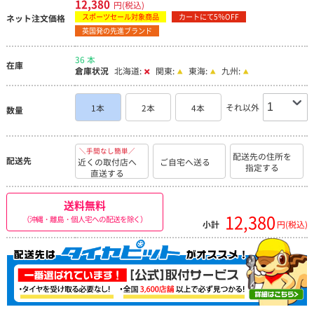
12,380
円(税込)
スポーツセール対象商品
カートにて5％OFF
ネット注文価格
英国発の先進ブランド
36 本
在庫
倉庫状況
北海道:
関東:
東海:
九州:
それ以外
1本
2本
4本
数量
＼手間なし簡単／
配送先の住所を
配送先
近くの取付店へ
ご自宅へ送る
指定する
直送する
送料無料
12,380
（沖縄・離島・個人宅への配送を除く）
小計
円(税込)