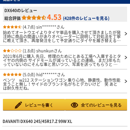
DX640のレビュー
4.53
総合評価
(
428件のレビューを見る
)
(4.7点)
sin*******さん
始めてオートウエイよりタイヤ単品を購入させて頂きましたが発
注時に商品の間違いがありオペレーターに説明して対処法を丁寧
に教えて頂き、再度発注をして予定通りにタイヤを履き替える事
が出来ました。
(1.8点)
shunkunさん
2021年6月に購入 先日、修理のためにとある工場へ入庫するとタ
イヤの内側の サイドモールが減っているとの連絡。 まだ3年もた
っていないのにそんな事と思いつつ、写真を送ってもらうと 確
かに減っている。 車は接地しているのはタイヤだけなので交換
を決意。 今度はグッドイヤーとか名前のあるメーカーを選択。
(5.0点)
hid*******さん
安いからと、3年も持たないタイヤを購入して後悔。 安物買いの
ベンツ w212 ステーションワゴン 乗り心地、静粛性、動作性能
銭失いとはよく言ったもんで、購入を全くお勧めしない。 修理
言うこと無し！サイドのブランド名がちとデカいけど 笑 あと
に出していなかったら気付かずにそのまま走行していたと思うと
は耐久性だね。
ぞっとする。 ウエット路面以外は、乗り心地等はそんなに悪く
ないのだが・・。
レビューを書く
全てのレビューを見る
DAVANTI DX640 245/45R17.Z 99W XL