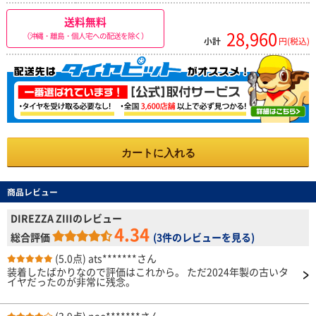
送料無料
28,960
（沖縄・離島・個人宅への配送を除く）
小計
円(税込)
カートに入れる
商品レビュー
DIREZZA ZIIIのレビュー
4.34
総合評価
(
3件のレビューを見る
)
(5.0点)
ats*******さん
装着したばかりなので評価はこれから。 ただ2024年製の古いタ
イヤだったのが非常に残念。