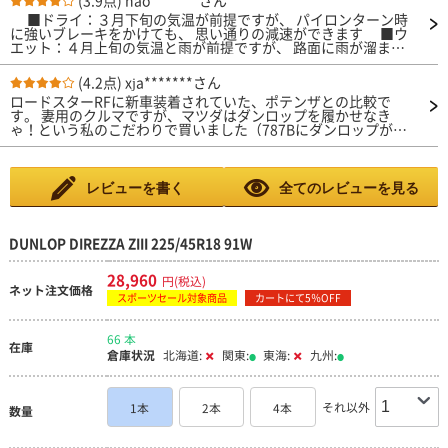
(3.9点)
nao*******さん
■ドライ：３月下旬の気温が前提ですが、 パイロンターン時
に強いブレーキをかけても、 思い通りの減速ができます ■ウ
エット：４月上旬の気温と雨が前提ですが、 路面に雨が溜まる
ほど状態（降雨量10mm/h）でも、ウエット時の運転をすれば
不安なくターンできる性能を発揮してくれます ■高速性能：特
(4.2点)
xja*******さん
に問題ありません ■静粛性：エンジン音にかき消されて、 出て
ロードスターRFに新車装着されていた、ポテンザとの比較で
いるのか出ていないのか、全く気になりません ■燃費性能：ヨ
す。 妻用のクルマですが、マツダはダンロップを履かせなき
コハマ ブル―アース ＡＥ１ １４５／５５Ｒ１３と比較しても遜
ゃ！という私のこだわりで買いました（787Bにダンロップが装
色ありません ■ライフ・耐久性：競技専用としているので
着されていたからです）。 クルマは、フロントにオートエグゼ
回答できません
のストラットタワーバーが入っている以外は、ノーマルです。
新車装着タイヤに亀裂が見つかり、約2万キロ走行で溝はまだ充
分残っていたのですが、念の為に交換。 マツダディーラーで作
レビューを書く
全てのレビューを見る
業してもらい、店を出て最初の感想は、ロードノイズが大きくな
った、300キロ走行した今も印象変わらず。 田舎なので、峠道も
あるのですが、明らかにポテンザに比べ小さい舵角で曲がれま
す。 燃費は変わりません。 妻（本来はスバリスト）は初運転後
DUNLOP DIREZZA ZIII 225/45R18 91W
に開口一番、ハンドルが重くなったと言っていましたが、今は慣
れたようです。 溝が少なめなので、雨が少々不安ですが、今の
28,960
円(税込)
ところ怖い思いはしていません。 乗り心地は良くなりました
ネット注文価格
が、これはポテンザが硬化していたからそう感じるだけかもしれ
スポーツセール対象商品
カートにて5％OFF
ません。 以上、ご参考になれば幸いです。
66 本
在庫
倉庫状況
北海道:
関東:
東海:
九州:
それ以外
1本
2本
4本
数量