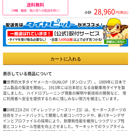
送料無料
28,960
（沖縄・離島・個人宅への配送を除く）
小計
円(税込)
カートに入れる
表示している商品について
■世界的大手タイヤメーカーDUNLOP（ダンロップ）。 1909年に日本で
ゴム製品の製造を開始し、1913年には日本初となる自動車用タイヤを製
造しました。 ハイドロプレーニング現象の解明や新技術の開発など、 常
に利用者へ安全を提供するために惜しみない努力を傾注しています。
■DIREZZA ZIII（ディレッツァ ジースリー Z3）は、モータースポーツの
技術をフィードバックして開発した新コンパウンドや、新パターンデザ
インとプロファイルの採用により、耐摩耗性能を維持しつつグリップ性
能とコントロール性能を向上させました。サーキットでのラップタイム