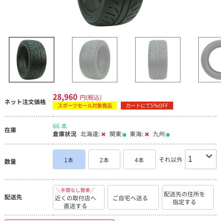
28,960
円(税込)
ネット注文価格
スポーツセール対象商品
カートにて5％OFF
66 本
在庫
倉庫状況
北海道:
関東:
東海:
九州:
それ以外
1本
2本
4本
数量
＼手間なし簡単／
配送先の住所を
配送先
近くの取付店へ
ご自宅へ送る
指定する
直送する