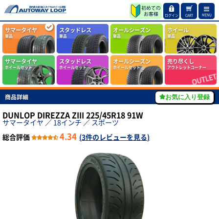
MENU
ログイン
CART
サマータイヤ
スタッドレス
オールシーズン
ホイール
単品
単品
単品
単品
サマータイヤ
スタッドレス
オールシーズン
売り尽くし
ホイールセット
ホイールセット
ホイールセット
アウトレットコーナー
商品詳細
お気に入り登録
DUNLOP DIREZZA ZIII 225/45R18 91W
サマータイヤ
／
18インチ
／
スポーツ
4.34
総合評価
(
3件のレビューを見る
)