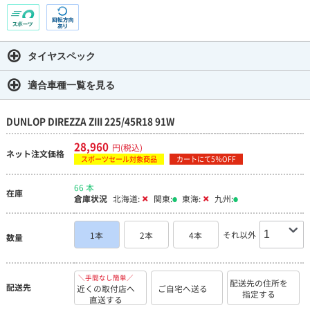
タイヤスペック
適合車種一覧を見る
DUNLOP DIREZZA ZIII 225/45R18 91W
28,960
円(税込)
ネット注文価格
スポーツセール対象商品
カートにて5％OFF
66 本
在庫
倉庫状況
北海道:
関東:
東海:
九州:
それ以外
1本
2本
4本
数量
＼手間なし簡単／
配送先の住所を
配送先
近くの取付店へ
ご自宅へ送る
指定する
直送する