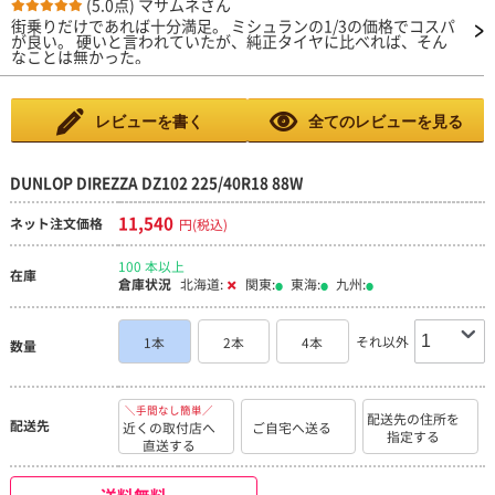
(5.0点)
マサムネさん
ポーティなゴツゴツ感も好みだし、ちょっとロードノイズがある
街乗りだけであれば十分満足。 ミシュランの1/3の価格でコスパ
かな？と思ってましたが。 そして、リヤも交換できるようにな
が良い。 硬いと言われていたが、純正タイヤに比べれば、そん
って、4本 ディレッツァ にて、しばらくは、そんなひどくなか
なことは無かった。
ったけど、3000キロくらいからか、異常なくらいのロードノイ
ズ 乗り心地の悪いという評判だった前のランフラットタイヤの
比じゃないです。 助手席に乗った人が、これマフラー替えてる
の？と聞いてくるくらい。 どこか車アクスル周りの問題かな？
と心配しましたが、、そんなこともなく。。。 YouTubeでも、
レビューを書く
全てのレビューを見る
このタイヤのノイズについて、インプレッションしていた動画も
ありました。やはり…という感じです。😓 もう、たまらず、リ
ヤだけ交換しました。 幾分？かなり？音が収まりました。 勿体
DUNLOP DIREZZA DZ102 225/40R18 88W
無いなとも思うけど、フロントで使い切って、今休憩中の２本の
タイヤを再度使おうかと思案中。 あらためてトレッド面触る
と、コンパウンドが硬い感じがします。なおかつ、パターン溝が
11,540
ネット注文価格
円(税込)
多く、それが音の原因かな？ あくまで、タイヤ評価では酷評で
すが、オートウェイさんのショップの評価としては、星5以上で
良いと思います。
100 本以上
在庫
倉庫状況
北海道:
関東:
東海:
九州:
それ以外
1本
2本
4本
数量
＼手間なし簡単／
配送先の住所を
配送先
近くの取付店へ
ご自宅へ送る
指定する
直送する