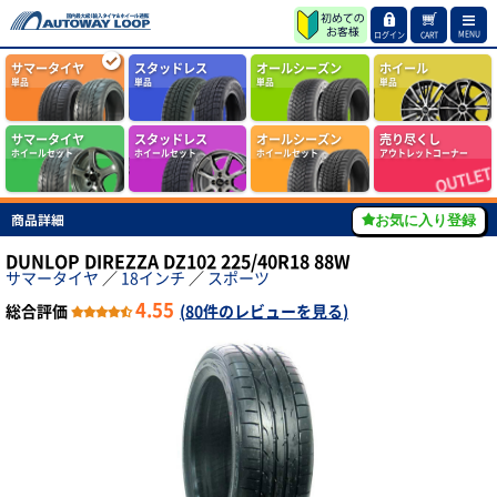
MENU
ログイン
CART
サマータイヤ
スタッドレス
オールシーズン
ホイール
単品
単品
単品
単品
サマータイヤ
スタッドレス
オールシーズン
売り尽くし
ホイールセット
ホイールセット
ホイールセット
アウトレットコーナー
商品詳細
お気に入り登録
DUNLOP DIREZZA DZ102 225/40R18 88W
サマータイヤ
／
18インチ
／
スポーツ
4.55
総合評価
(
80件のレビューを見る
)