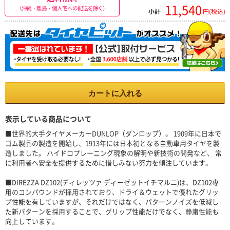
11,540
（沖縄・離島・個人宅への配送を除く）
小計
円(税込)
カートに入れる
表示している商品について
■世界的大手タイヤメーカーDUNLOP（ダンロップ）。 1909年に日本で
ゴム製品の製造を開始し、1913年には日本初となる自動車用タイヤを製
造しました。 ハイドロプレーニング現象の解明や新技術の開発など、 常
に利用者へ安全を提供するために惜しみない努力を傾注しています。
■DIREZZA DZ102(ディレッツァ ディーゼットイチマルニ)は、DZ102専
用のコンパウンドが採用されており、ドライ＆ウェットで優れたグリッ
プ性能を有していますが、それだけではなく、パターンノイズを低減し
た新パターンを採用することで、グリップ性能だけでなく、静粛性能も
向上しています。