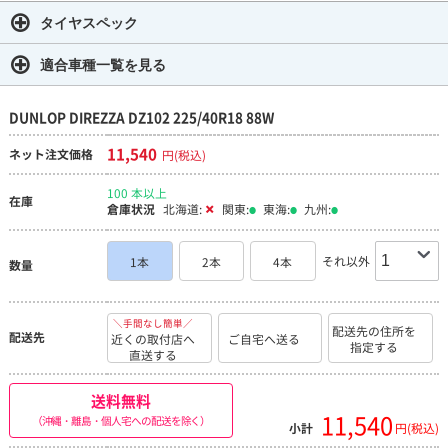
タイヤスペック
適合車種一覧を見る
DUNLOP DIREZZA DZ102 225/40R18 88W
11,540
ネット注文価格
円(税込)
100 本以上
在庫
倉庫状況
北海道:
関東:
東海:
九州:
それ以外
1本
2本
4本
数量
＼手間なし簡単／
配送先の住所を
配送先
近くの取付店へ
ご自宅へ送る
指定する
直送する
送料無料
11,540
（沖縄・離島・個人宅への配送を除く）
小計
円(税込)