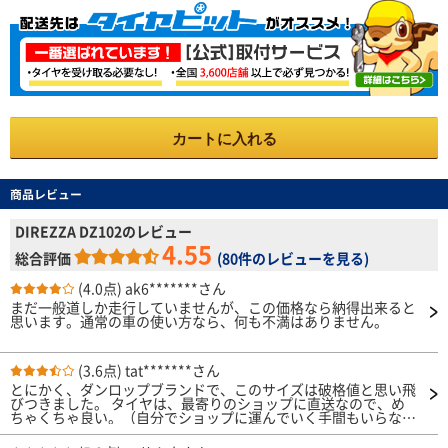
カートに入れる
商品レビュー
DIREZZA DZ102のレビュー
4.55
総合評価
(
80件のレビューを見る
)
(4.0点)
ak6*******さん
まだ一般道しか走行していませんが、この価格なら納得出来ると
思います。通常の車の使い方なら、何も不満はありません。
(3.6点)
tat*******さん
とにかく、ダンロップブランドで、このサイズは破格値と思い飛
びつきました。 タイヤは、最寄りのショップに直送なので、め
ちゃくちゃ良い。（自分でショップに運んでいく手間もいらない
し） 4本購入してましたが、最初は、諸事情のため、フロント2
本のみ交換して、1000キロ程走行 直進性もいいし、ちょっとス