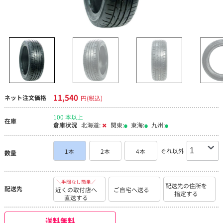
11,540
ネット注文価格
円(税込)
100 本以上
在庫
倉庫状況
北海道:
関東:
東海:
九州:
それ以外
1本
2本
4本
数量
＼手間なし簡単／
配送先の住所を
配送先
近くの取付店へ
ご自宅へ送る
指定する
直送する
送料無料