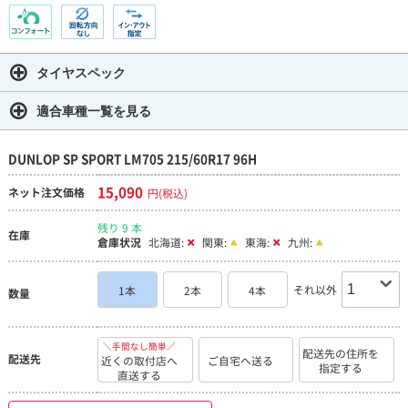
タイヤスペック
適合車種一覧を見る
DUNLOP SP SPORT LM705 215/60R17 96H
15,090
ネット注文価格
円(税込)
残り 9 本
在庫
倉庫状況
北海道:
関東:
東海:
九州:
それ以外
1本
2本
4本
数量
＼手間なし簡単／
配送先の住所を
配送先
近くの取付店へ
ご自宅へ送る
指定する
直送する