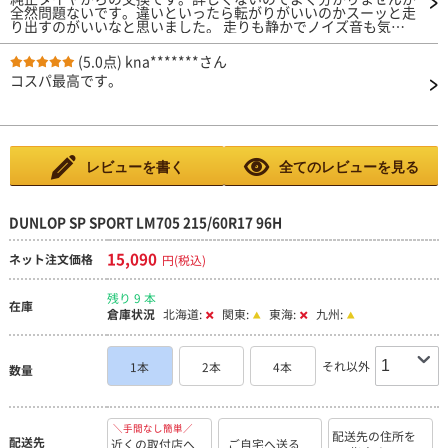
全然問題ないです。違いといったら転がりがいいのかスーッと走
り出すのがいいなと思いました。 走りも静かでノイズ音も気に
なりません。 雨の日、高速、交換したてなので分からないとこ
ろは3にさせてもらいました。 純正タイヤ空気圧が2.3だったの
(5.0点)
kna*******さん
ですが交換してもらい空気圧いくつか確認したら2.6と言われた
コスパ最高です。
のでそんなに違うのか？と疑問に思いました。
レビューを書く
全てのレビューを見る
DUNLOP SP SPORT LM705 215/60R17 96H
15,090
ネット注文価格
円(税込)
残り 9 本
在庫
倉庫状況
北海道:
関東:
東海:
九州:
それ以外
1本
2本
4本
数量
＼手間なし簡単／
配送先の住所を
配送先
近くの取付店へ
ご自宅へ送る