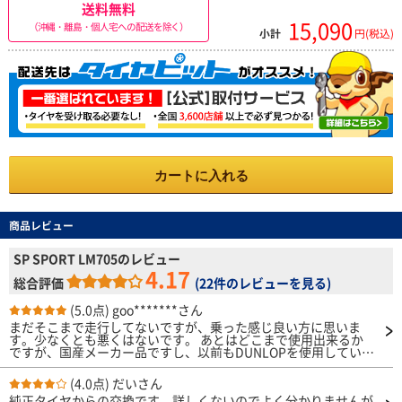
送料無料
15,090
（沖縄・離島・個人宅への配送を除く）
小計
円(税込)
カートに入れる
商品レビュー
SP SPORT LM705のレビュー
4.17
総合評価
(
22件のレビューを見る
)
(5.0点)
goo*******さん
まだそこまで走行してないですが、乗った感じ良い方に思いま
す。少なくとも悪くはないです。 あとはどこまで使用出来るか
ですが、国産メーカー品ですし、以前もDUNLOPを使用していた
ので大きな心配はないと考えています。
(4.0点)
だいさん
純正タイヤからの交換です。詳しくないのでよく分かりませんが