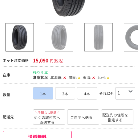
15,090
ネット注文価格
円(税込)
残り 9 本
在庫
倉庫状況
北海道:
関東:
東海:
九州:
それ以外
1本
2本
4本
数量
＼手間なし簡単／
配送先の住所を
配送先
近くの取付店へ
ご自宅へ送る
指定する
直送する
送料無料