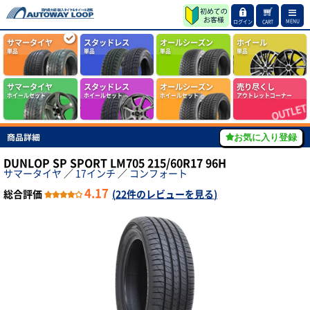
MENU
ログイン
CART
サマータイヤ
スタッドレス
オールシーズン
ホイール
単品
単品
単品
単品
サマータイヤ
スタッドレス
オールシーズン
売り尽くし
ホイールセット
ホイールセット
ホイールセット
アウトレットコーナー
商品詳細
お気に入り登録
DUNLOP SP SPORT LM705 215/60R17 96H
サマータイヤ
／
17インチ
／
コンフォート
4.17
総合評価
(
22件のレビューを見る
)