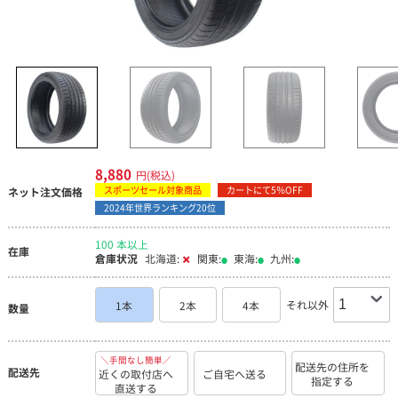
8,880
円(税込)
スポーツセール対象商品
カートにて5％OFF
ネット注文価格
2024年世界ランキング20位
100 本以上
在庫
倉庫状況
北海道:
関東:
東海:
九州:
それ以外
1本
2本
4本
数量
＼手間なし簡単／
配送先の住所を
配送先
近くの取付店へ
ご自宅へ送る
指定する
直送する