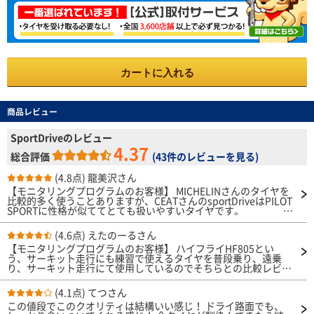
カートに入れる
商品レビュー
SportDriveのレビュー
4.37
総合評価
(
43件のレビューを見る
)
(4.8点)
龍美沢さん
【モニタリングプログラムのお客様】 MICHELINさんのタイヤを
比較的多く使うことありますが、CEATさんのsportDriveはPILOT
SPORTに性格が似ててとても扱いやすいタイヤです。
まずドライ性能に関しては
(4.6点)
えたのーるさん
純正装着タイヤより乗り心地が良くてギャップの収まりがよく安
【モニタリングプログラムのお客様】 ハイフライHF805とい
心して踏んでいける印象です。
う、サーキット走行にも練習で使えるタイヤを普段乗り、遠乗
り、サーキット走行にて使用しているのでそちらとの比較レビュ
次にウエットに
ーになります。まず驚いたのが静粛性で、ロードノイズが少なく
関してはMICHELINと変わりないので同じように扱えます。
不快な音が少ないと感じました。それらに伴い乗り心地の満足度
車がZC33Sスイ
(4.1点)
てつさん
も高く、燃費性能も良好でした。サーキットでは、HF805は縦主
フトスポーツなので元々静粛性能はよくありませんが､ﾛｰﾄﾞﾉｲｽﾞ
この値段でこのクオリティは結構いい感じ！ ドライ路面でも、
体で使う方向性のタイヤで、ブロックの動きが大きく、ヨレてし
は気になる程ではありません。私自身色々なタイヤ(ハイグリッ