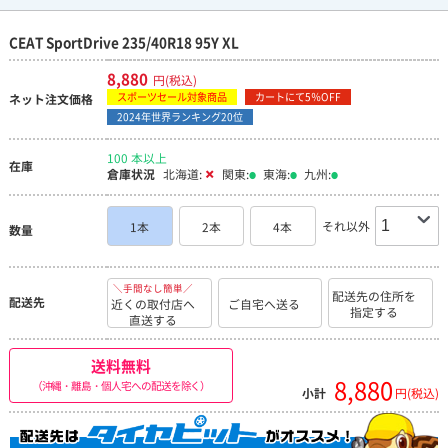
CEAT SportDrive 235/40R18 95Y XL
8,880
円(税込)
スポーツセール対象商品
カートにて5％OFF
ネット注文価格
2024年世界ランキング20位
100 本以上
在庫
倉庫状況
北海道:
関東:
東海:
九州:
それ以外
1本
2本
4本
数量
＼手間なし簡単／
配送先の住所を
配送先
近くの取付店へ
ご自宅へ送る
指定する
直送する
送料無料
8,880
（沖縄・離島・個人宅への配送を除く）
小計
円(税込)