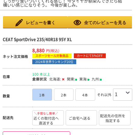
しっかり食いついてくれる感じ！ 今タイヤが馴染んできたら結
まうのですがCEATタイヤは、ブロックがしっかりしており、ヨ
プからエコタイヤ)使って来ましたが､街乗り及びワインディング
構いい感じになりそう。 今後が楽しみ。
レが少ない印象です。限界グリップは決して高く無いのですが、
なら文句のないタイヤと思います
縦横斜め、どれも癖が無くとても走りやすいタイヤです。またH
F805とのタイム比較はほぼ同等という結果でした。但し、HF80
5は新品時はブロックがヨレて全くタイムが出せず、ある程度摩
耗してからタイムが出るのに対しCEATタイヤは、新品時サーキ
レビューを書く
全てのレビューを見る
ット一発目、一周目からしっかりとしたパフォーマンスを出して
くれたのでこれで最後まで使えるのであれば費用対効果でHF805
を上回ると思います。TSタカタサーキットにてHF805 CEATタイ
CEAT SportDrive 235/40R18 95Y XL
ヤ共に新品でテストHF805 61.5CEAT. 59.9参考程度になりますが
以上の結果でした。おそらくHF805は摩耗が進んでヨレが解消さ
れればCEATと同タイムくらいにはなると思います。参考(A氏HF
8,880
円(税込)
805摩耗済み60.7 CEAT61.1)HF805との価格差は一本あたり約30
00円一部サーキットタイムアタック界隈で賑わっているハイフラ
スポーツセール対象商品
カートにて5％OFF
ネット注文価格
イチャレンジにこのタイヤも混ざる事ができれば、自分なら迷わ
2024年世界ランキング20位
ずこちらのタイヤを選択します。それくらいバランスの取れた良
いタイヤだと思います。一点、気になる所としてはサーキット走
行で使った際横への負荷を与えすぎるとショルダー部分に若干の
100 本以上
在庫
ひび割れが発生していました。今の所不自由は無いですが経過観
倉庫状況
北海道:
関東:
東海:
九州:
察してみたいと思います。
それ以外
1本
2本
4本
数量
＼手間なし簡単／
配送先の住所を
配送先
近くの取付店へ
ご自宅へ送る
指定する
直送する