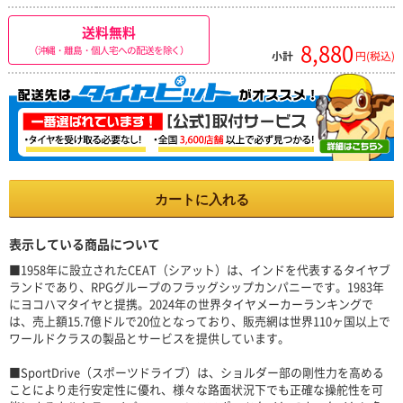
送料無料
8,880
（沖縄・離島・個人宅への配送を除く）
小計
円(税込)
カートに入れる
表示している商品について
■1958年に設立されたCEAT（シアット）は、インドを代表するタイヤブ
ランドであり、RPGグループのフラッグシップカンパニーです。1983年
にヨコハマタイヤと提携。2024年の世界タイヤメーカーランキングで
は、売上額15.7億ドルで20位となっており、販売網は世界110ヶ国以上で
ワールドクラスの製品とサービスを提供しています。
■SportDrive（スポーツドライブ）は、ショルダー部の剛性力を高める
ことにより走行安定性に優れ、様々な路面状況下でも正確な操舵性を可