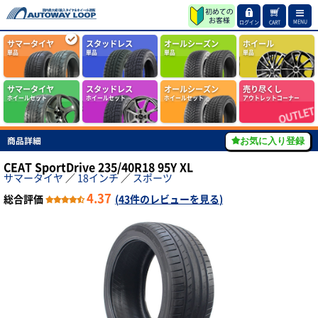
MENU
ログイン
CART
サマータイヤ
スタッドレス
オールシーズン
ホイール
単品
単品
単品
単品
サマータイヤ
スタッドレス
オールシーズン
売り尽くし
ホイールセット
ホイールセット
ホイールセット
アウトレットコーナー
商品詳細
お気に入り登録
CEAT SportDrive 235/40R18 95Y XL
サマータイヤ
／
18インチ
／
スポーツ
4.37
総合評価
(
43件のレビューを見る
)