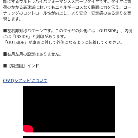
能にするウルトラハイパフォーマンススポーツタイヤです。タイヤに負
荷のかかる高速域においてもエネルギーロスなく路面に力を伝え、コー
ナリングのコントロール性が向上し、より安全・安定感のある走りを実
現します。
■左右非対称パターンです。このタイヤの外側には「OUTSIDE」、内側
には「INSIDE」と刻印があります。
「OUTSIDE」が車両に対して外側になるように装着してください。
■右用左用の設定はありません。
■【製造国】インド
CEAT(シアット)について