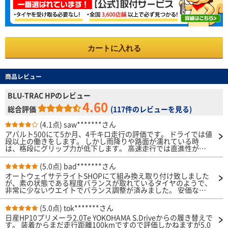
カートに入れる
商品レビュー
BLU-TRAC HPのレビュー
4.60
総合評価
(
117件のレビューを見る
)
(4.1点)
saw*******さん
アバルト500にて5か月、4千キロ走行の評価です。 ドライでは値
段以上の働きをします。 しかし雨降りや路面が濡れている時
は、格段にグリップ力が低下します。 高速走行では直進性が悪
く感じます。 静粛性と乗り心地は値段相応と思います。 燃費は
私の車両がエコカーではなく気にしないので分からないです。
(5.0点)
bad*******さん
総合評価として、コーナーなど踏ん張る力はありますが、サイド
オートウェイサテライトSHOPにて組み換え取り付け致しました
がグニャグニャなのか？一定の力が加わると持っていかれる感が
が、素の状態である程度バランスが取れているタイヤのようで、
あります。 そして上記にも書いていますが、濡れた路面での直
非常に少ないウエイトでバランス調整が済みました。 安価な輸
進性はいいのですが、コーナーではかなり不安要素があります。
入タイヤにありがちな、なかなかバランスが決まらない、ウエイ
ト大量貼り付け等の症状もなく、 帰り際に「良いタイヤです
(5.0点)
tok*******さん
ね」と言われましたが、納得できます。 ライフに関してはまだ
日産HP10プリメーラ2.0Te YOKOHAMA S.Driveからの履き替えで
２ヶ月目なので不明ではありますが、均一な減り具合から推測す
す。 装着からまだ走行距離100kmですので評価しかねますが5.0
るに問題はないものと思っています。 好みもあるでしょうが、