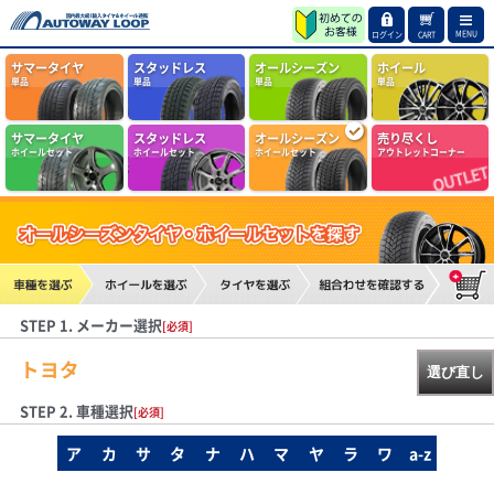
MENU
ログイン
CART
サマータイヤ
スタッドレス
オールシーズン
ホイール
単品
単品
単品
単品
サマータイヤ
スタッドレス
オールシーズン
売り尽くし
ホイールセット
ホイールセット
ホイールセット
アウトレットコーナー
STEP 1. メーカー選択
[必須]
トヨタ
選び直し
STEP 2. 車種選択
[必須]
ア
カ
サ
タ
ナ
ハ
マ
ヤ
ラ
ワ
a-z