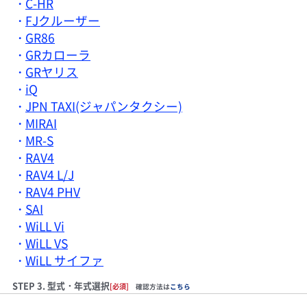
C-HR
FJクルーザー
GR86
GRカローラ
GRヤリス
iQ
JPN TAXI(ジャパンタクシー)
MIRAI
MR-S
RAV4
RAV4 L/J
RAV4 PHV
SAI
WiLL Vi
WiLL VS
WiLL サイファ
STEP 3. 型式・年式選択
[必須]
確認方法は
こちら