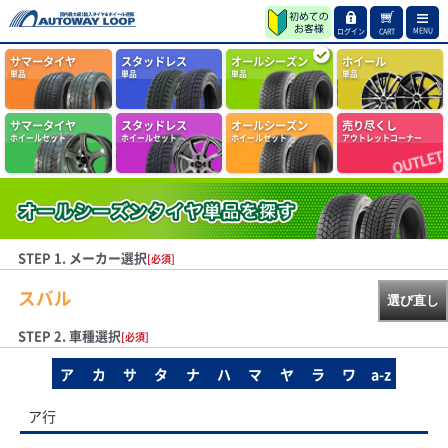
MENU
ログイン
CART
サマータイヤ
スタッドレス
オールシーズン
ホイール
単品
単品
単品
単品
サマータイヤ
スタッドレス
オールシーズン
売り尽くし
ホイールセット
ホイールセット
ホイールセット
アウトレットコーナー
STEP 1. メーカー選択
[必須]
スバル
選び直し
STEP 2. 車種選択
[必須]
ア
カ
サ
タ
ナ
ハ
マ
ヤ
ラ
ワ
a-z
ア行