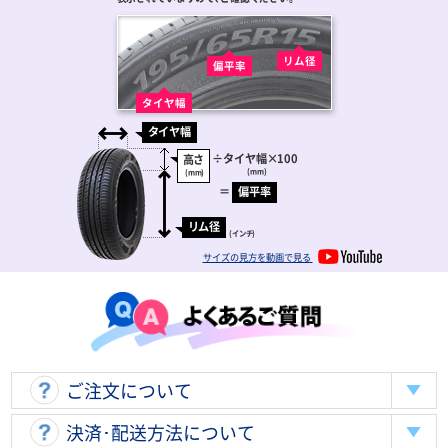
リム径
偏平率
タイヤ幅
タイヤ幅
÷
タイヤ幅
×100
高さ
(mm)
(mm)
＝
偏平率
リム径
(インチ)
サイズの見方を動画で見る
ご注文について
決済･配送方法について