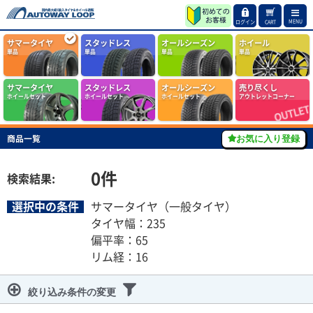
MENU
ログイン
CART
サマータイヤ
スタッドレス
オールシーズン
ホイール
単品
単品
単品
単品
サマータイヤ
スタッドレス
オールシーズン
売り尽くし
ホイールセット
ホイールセット
ホイールセット
アウトレットコーナー
商品一覧
お気に入り登録
0
件
検索結果:
選択中の条件
サマータイヤ（一般タイヤ）
タイヤ幅：235
偏平率：65
リム経：16
絞り込み条件の変更