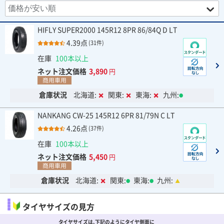
HIFLY SUPER2000 145R12 8PR 86/84Q D LT
4.39点
(31件)
在庫
100本以上
ネット注文価格
3,890
円
商用車用
倉庫状況
北海道:
関東:
東海:
九州:
NANKANG CW-25 145R12 6PR 81/79N C LT
4.26点
(37件)
在庫
100本以上
ネット注文価格
5,450
円
商用車用
倉庫状況
北海道:
関東:
東海:
九州:
タイヤサイズの見方
タイヤサイズは､下記のようにタイヤ側面に