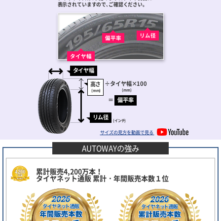
表示されていますので､ご確認ください。
リム径
偏平率
タイヤ幅
タイヤ幅
÷
タイヤ幅
×100
高さ
(mm)
(mm)
＝
偏平率
リム径
(インチ)
サイズの見方を動画で見る
AUTOWAYの強み
累計販売4,200万本！
タイヤネット通販 累計・年間販売本数１位