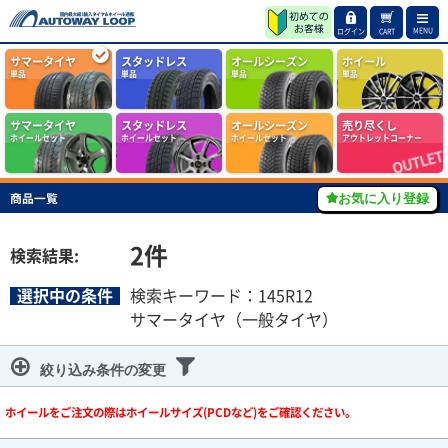
MENU
ログイン
CART
サマータイヤ
スタッドレス
オールシーズン
ホイール
単品
単品
単品
単品
サマータイヤ
スタッドレス
オールシーズン
売り尽くし
ホイールセット
ホイールセット
ホイールセット
アウトレットコーナー
商品一覧
お気に入り登録
2
件
検索結果:
選択中の条件
検索キーワード：145R12
サマータイヤ（一般タイヤ）
絞り込み条件の変更
ホイールをご注文の際はホイールサイズ(PCDなど)をご確認ください。