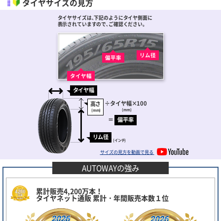
タイヤサイズの見方
タイヤサイズは､下記のようにタイヤ側面に
表示されていますので､ご確認ください。
リム径
偏平率
タイヤ幅
タイヤ幅
÷
タイヤ幅
×100
高さ
(mm)
(mm)
＝
偏平率
リム径
(インチ)
サイズの見方を動画で見る
AUTOWAYの強み
累計販売4,200万本！
タイヤネット通販 累計・年間販売本数１位