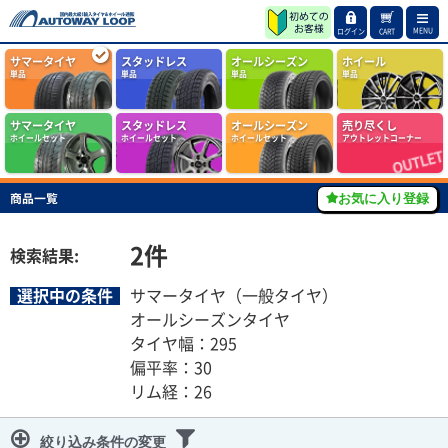
MENU
ログイン
CART
サマータイヤ
スタッドレス
オールシーズン
ホイール
単品
単品
単品
単品
サマータイヤ
スタッドレス
オールシーズン
売り尽くし
ホイールセット
ホイールセット
ホイールセット
アウトレットコーナー
商品一覧
お気に入り登録
2
件
検索結果:
選択中の条件
サマータイヤ（一般タイヤ）
オールシーズンタイヤ
タイヤ幅：295
偏平率：30
リム経：26
絞り込み条件の変更