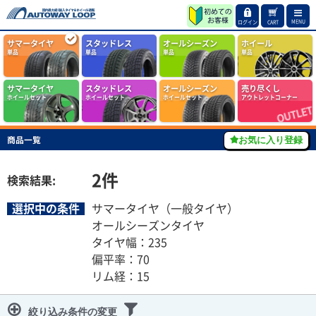
MENU
ログイン
CART
サマータイヤ
スタッドレス
オールシーズン
ホイール
単品
単品
単品
単品
サマータイヤ
スタッドレス
オールシーズン
売り尽くし
ホイールセット
ホイールセット
ホイールセット
アウトレットコーナー
商品一覧
お気に入り登録
2
件
検索結果:
選択中の条件
サマータイヤ（一般タイヤ）
オールシーズンタイヤ
タイヤ幅：235
偏平率：70
リム経：15
絞り込み条件の変更