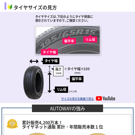
タイヤサイズの見方
タイヤサイズは､下記のようにタイヤ側面に
表示されていますので､ご確認ください。
リム径
偏平率
タイヤ幅
タイヤ幅
÷
タイヤ幅
×100
高さ
(mm)
(mm)
＝
偏平率
リム径
(インチ)
サイズの見方を動画で見る
AUTOWAYの強み
累計販売4,200万本！
タイヤネット通販 累計・年間販売本数１位