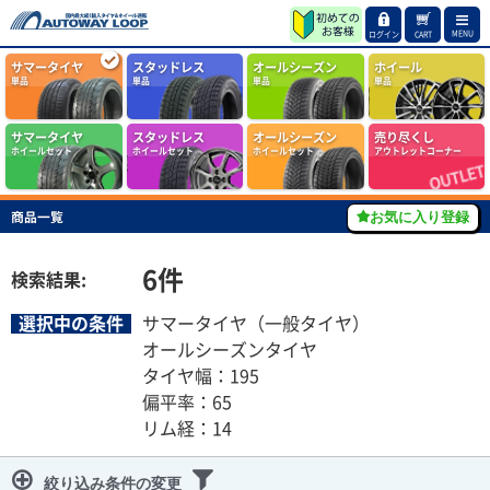
MENU
ログイン
CART
サマータイヤ
スタッドレス
オールシーズン
ホイール
単品
単品
単品
単品
サマータイヤ
スタッドレス
オールシーズン
売り尽くし
ホイールセット
ホイールセット
ホイールセット
アウトレットコーナー
商品一覧
お気に入り登録
6
件
検索結果:
選択中の条件
サマータイヤ（一般タイヤ）
オールシーズンタイヤ
タイヤ幅：195
偏平率：65
リム経：14
絞り込み条件の変更