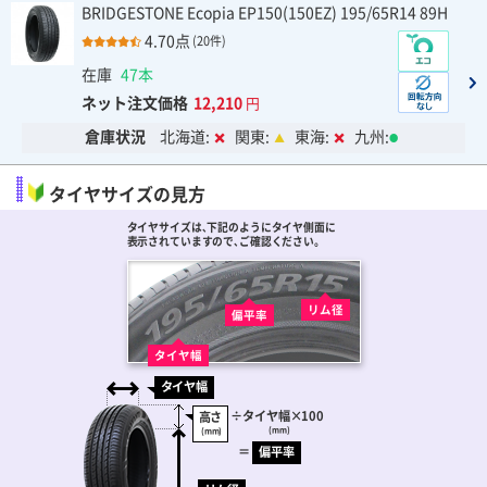
BRIDGESTONE Ecopia EP150(150EZ) 195/65R14 89H
4.70点
(20件)
在庫
47本
ネット注文価格
12,210
円
倉庫状況
北海道:
関東:
東海:
九州:
タイヤサイズの見方
タイヤサイズは､下記のようにタイヤ側面に
表示されていますので､ご確認ください。
リム径
偏平率
タイヤ幅
タイヤ幅
÷
タイヤ幅
×100
高さ
(mm)
(mm)
＝
偏平率