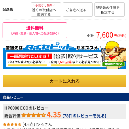
＼手間なし簡単／
配送先の住所を
配送先
近くの取付店へ
ご自宅へ送る
指定する
直送する
送料無料
7,600
（沖縄・離島・個人宅への配送を除く）
小計
円(税込)
カートに入れる
商品レビュー
HP6000 ECOのレビュー
4.35
総合評価
(
78件のレビューを見る
)
(4.6点)
ひろさん