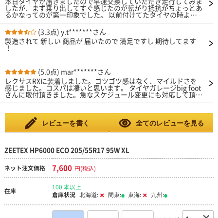
本日タイヤが届きましたので早速交換していただき走行してみま
したが、まず乗り出してすぐ感じたのが転がり抵抗がちょっとあ
るかなってのが第一印象でした。 以前付けてたタイヤの時より
ちょっと踏み込まないと前に進まない感じでした。 それと高速
走行時に少しロードノイズ音が聞こえるなっても感じました。
(3.3点)
y.t*******さん
乗り心地は抜群に良かったです。
製造されて 新しい 商品が 届いたので 満足ですし 期待してます
！
(5.0点)
mar*******さん
レクサスRXに装着しました。ゴツゴツ感はなく、マイルドさを
感じました。コスパは凄いと思います。 タイヤガレージbig foot
さんに取付頂きました。急なスケジュール変更にも対応して頂き
感謝です。
レビューを書く
全てのレビューを見る
ZEETEX HP6000 ECO 205/55R17 95W XL
7,600
ネット注文価格
円(税込)
100 本以上
在庫
倉庫状況
北海道:
関東:
東海:
九州: