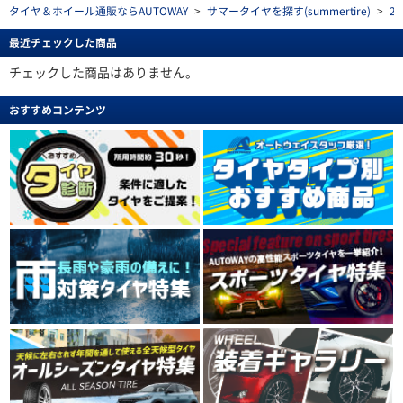
タイヤ＆ホイール通販ならAUTOWAY
>
サマータイヤを探す(summertire)
>
2
最近チェックした商品
チェックした商品はありません。
おすすめコンテンツ