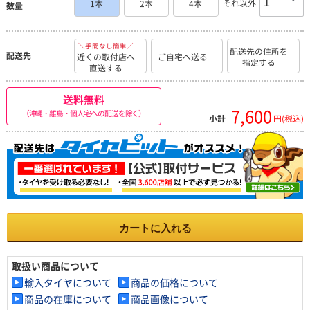
それ以外
1本
2本
4本
数量
＼手間なし簡単／
配送先の住所を
配送先
近くの取付店へ
ご自宅へ送る
指定する
直送する
送料無料
7,600
（沖縄・離島・個人宅への配送を除く）
小計
円(税込)
カートに入れる
取扱い商品について
輸入タイヤについて
商品の価格について
商品の在庫について
商品画像について