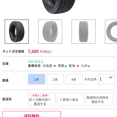
7,600
ネット注文価格
円(税込)
100 本以上
在庫
倉庫状況
北海道:
関東:
東海:
九州:
それ以外
1本
2本
4本
数量
＼手間なし簡単／
配送先の住所を
配送先
近くの取付店へ
ご自宅へ送る
指定する
直送する
送料無料