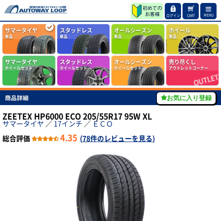
MENU
ログイン
CART
サマータイヤ
スタッドレス
オールシーズン
ホイール
単品
単品
単品
単品
サマータイヤ
スタッドレス
オールシーズン
売り尽くし
ホイールセット
ホイールセット
ホイールセット
アウトレットコーナー
商品詳細
お気に入り登録
ZEETEX HP6000 ECO 205/55R17 95W XL
サマータイヤ
／
17インチ
／
ＥＣＯ
4.35
総合評価
(
78件のレビューを見る
)