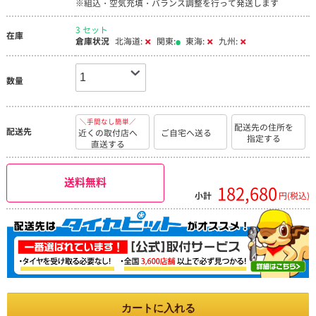
※組込・空気充填・バランス調整を行って発送します
3 セット
在庫
倉庫状況
北海道:
関東:
東海:
九州:
数量
＼手間なし簡単／
配送先の住所を
配送先
近くの取付店へ
ご自宅へ送る
指定する
直送する
送料無料
182,680
小計
円(税込)
カートに入れる