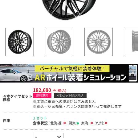
182,680
円(税込)
送料無料
4本セット組込料込
４本タイヤセット
価格
※工賃に車両への脱着料は含みません
※組込・空気充填・バランス調整を行って発送します
3 セット
在庫
倉庫状況
北海道:
関東:
東海:
九州: