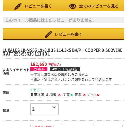
た、XL規格の空気圧があまり良くわかりませんので教えてくれる
と助かります。元のサイズは195/60/R17 90Hで指定空気圧は240
レビューを書く
全てのレビューを見る
MPaです。
このホイール商品にはまだレビューがありません。
レビューを書く
LUXALES LB-MS65 19x8.0 38 114.3x5 BK/P + COOPER DISCOVERE
R ATT 255/55R19 111H XL
182,680
円(税込)
送料無料
4本セット組込料込
４本タイヤセット
価格
※工賃に車両への脱着料は含みません
※組込・空気充填・バランス調整を行って発送します
3 セット
在庫
倉庫状況
北海道:
関東:
東海:
九州:
数量
＼手間なし簡単／