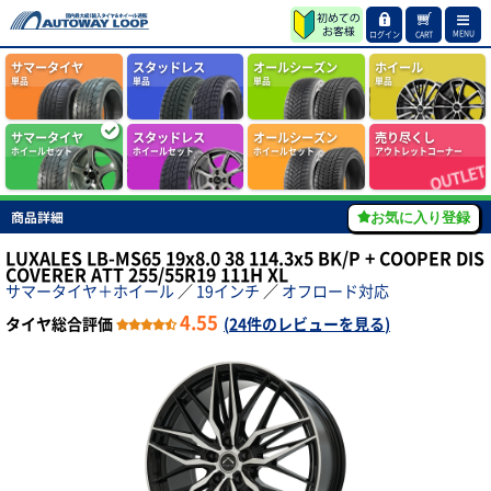
MENU
ログイン
CART
サマータイヤ
スタッドレス
オールシーズン
ホイール
単品
単品
単品
単品
サマータイヤ
スタッドレス
オールシーズン
売り尽くし
ホイールセット
ホイールセット
ホイールセット
アウトレットコーナー
商品詳細
お気に入り登録
LUXALES LB-MS65 19x8.0 38 114.3x5 BK/P + COOPER DIS
COVERER ATT 255/55R19 111H XL
サマータイヤ＋ホイール
／
19インチ
／
オフロード対応
4.55
タイヤ総合評価
(
24件のレビューを見る
)