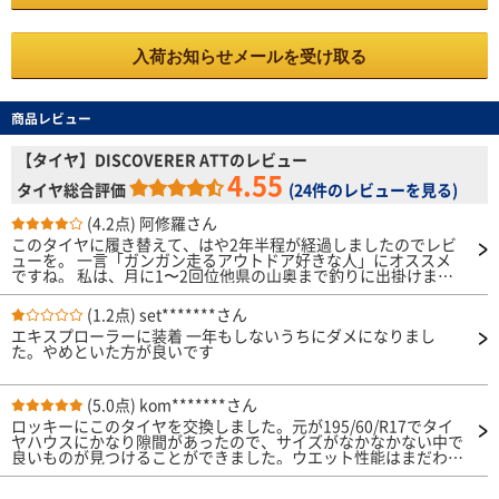
入荷お知らせメールを受け取る
商品レビュー
【タイヤ】DISCOVERER ATTのレビュー
4.55
タイヤ総合評価
(
24件のレビューを見る
)
(4.2点)
阿修羅さん
このタイヤに履き替えて、はや2年半程が経過しましたのでレビ
ューを。 一言「ガンガン走るアウトドア好きな人」にオススメ
ですね。 私は、月に1〜2回位他県の山奥まで釣りに出掛けま
す。 途中の林道には落石があり、かなり減速してもタイヤが石
の破片で切れます。（以前、ヨコハマのジオランダーを履いてま
(1.2点)
set*******さん
した。） 耐久性を確認すべく、ちょくちょくタイヤの状態を確
エキスプローラーに装着 一年もしないうちにダメになりまし
認してますが、今のところ大丈夫な様です。 道中、高速道路を
た。やめといた方が良いです
利用してますが、安定性も良いかと思います。 コスパも良いの
で、次も同じタイヤにする予定です。
(5.0点)
kom*******さん
ロッキーにこのタイヤを交換しました。元が195/60/R17でタイ
ヤハウスにかなり隙間があったので、サイズがなかなかない中で
良いものが見つけることができました。ウエット性能はまだわか
りませんが、ロードノイズはほとんど変わらないと思います。サ
イズアップしたことで迫力が出たような気がしています。 ま