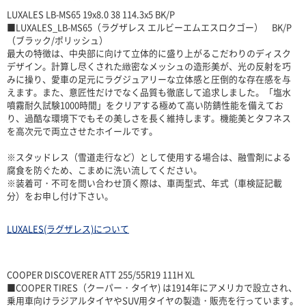
LUXALES LB-MS65 19x8.0 38 114.3x5 BK/P
■LUXALES_LB-MS65（ラグザレス エルビーエムエスロクゴー） BK/P
（ブラック/ポリッシュ）
最大の特徴は、中央部に向けて立体的に盛り上がるこだわりのディスク
デザイン。計算し尽くされた緻密なメッシュの造形美が、光の反射を巧
みに操り、愛車の足元にラグジュアリーな立体感と圧倒的な存在感を与
えます。また、意匠性だけでなく品質も徹底して追求しました。「塩水
噴霧耐久試験1000時間」をクリアする極めて高い防錆性能を備えてお
り、過酷な環境下でもその美しさを長く維持します。機能美とタフネス
を高次元で両立させたホイールです。
※スタッドレス（雪道走行など）として使用する場合は、融雪剤による
腐食を防ぐため、こまめに洗い流してください。
※装着可・不可を問い合わせ頂く際は、車両型式、年式（車検証記載
分）をお申し付け下さい。
LUXALES(ラグザレス)について
COOPER DISCOVERER ATT 255/55R19 111H XL
■COOPER TIRES（クーパー・タイヤ) は1914年にアメリカで設立され、
乗用車向けラジアルタイヤやSUV用タイヤの製造・販売を行っています。