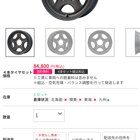
84,800
円(税込)
送料無料
4本セット組込料込
４本タイヤセット
価格
※工賃に車両への脱着料は含みません
※組込・空気充填・バランス調整を行って発送します
3 セット
在庫
倉庫状況
北海道:
関東:
東海:
九州:
数量
＼手間なし簡単／
配送先の住所を
配送先