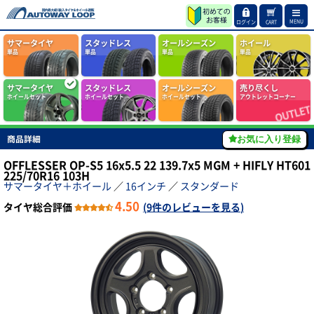
MENU
ログイン
CART
サマータイヤ
スタッドレス
オールシーズン
ホイール
単品
単品
単品
単品
サマータイヤ
スタッドレス
オールシーズン
売り尽くし
ホイールセット
ホイールセット
ホイールセット
アウトレットコーナー
商品詳細
お気に入り登録
OFFLESSER OP-S5 16x5.5 22 139.7x5 MGM + HIFLY HT601
225/70R16 103H
サマータイヤ＋ホイール
／
16インチ
／
スタンダード
4.50
タイヤ総合評価
(
9件のレビューを見る
)