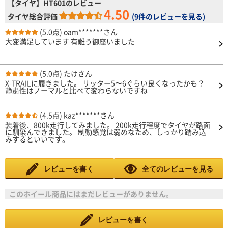
【タイヤ】HT601のレビュー
4.50
タイヤ総合評価
(
9件のレビューを見る
)
(5.0点)
oam*******さん
大変満足しています 有難う御座いました
(5.0点)
たけさん
X-TRAILに履きました。 リッター5〜6ぐらい良くなったかも？
静粛性はノーマルと比べて変わらないですね
(4.5点)
kaz*******さん
装着後、800k走行してみました。 200k走行程度でタイヤが路面
に馴染んできました。 制動感覚は弱めなため、しっかり踏み込
みするといいです。
レビューを書く
全てのレビューを見る
このホイール商品にはまだレビューがありません。
レビューを書く