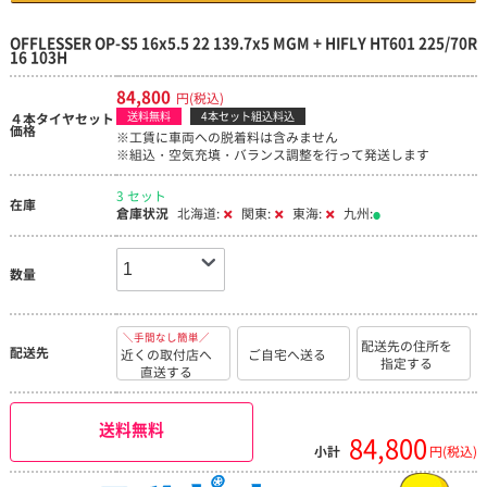
OFFLESSER OP-S5 16x5.5 22 139.7x5 MGM + HIFLY HT601 225/70R
16 103H
84,800
円(税込)
送料無料
4本セット組込料込
４本タイヤセット
価格
※工賃に車両への脱着料は含みません
※組込・空気充填・バランス調整を行って発送します
3 セット
在庫
倉庫状況
北海道:
関東:
東海:
九州:
数量
＼手間なし簡単／
配送先の住所を
配送先
近くの取付店へ
ご自宅へ送る
指定する
直送する
送料無料
84,800
小計
円(税込)