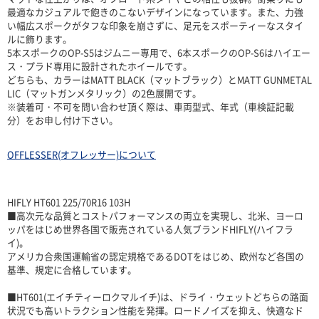
最適なカジュアルで飽きのこないデザインになっています。また、力強
い幅広スポークがタフな印象を崩さずに、足元をスポーティーなスタイ
ルに飾ります。
5本スポークのOP-S5はジムニー専用で、6本スポークのOP-S6はハイエー
ス・プラド専用に設計されたホイールです。
どちらも、カラーはMATT BLACK（マットブラック）とMATT GUNMETAL
LIC（マットガンメタリック）の2色展開です。
※装着可・不可を問い合わせ頂く際は、車両型式、年式（車検証記載
分）をお申し付け下さい。
OFFLESSER(オフレッサー)について
HIFLY HT601 225/70R16 103H
■高次元な品質とコストパフォーマンスの両立を実現し、北米、ヨーロ
ッパをはじめ世界各国で販売されている人気ブランドHIFLY(ハイフラ
イ)。
アメリカ合衆国運輸省の認定規格であるDOTをはじめ、欧州など各国の
基準、規定に合格しています。
■HT601(エイチティーロクマルイチ)は、ドライ・ウェットどちらの路面
状況でも高いトラクション性能を発揮。ロードノイズを抑え、快適なド