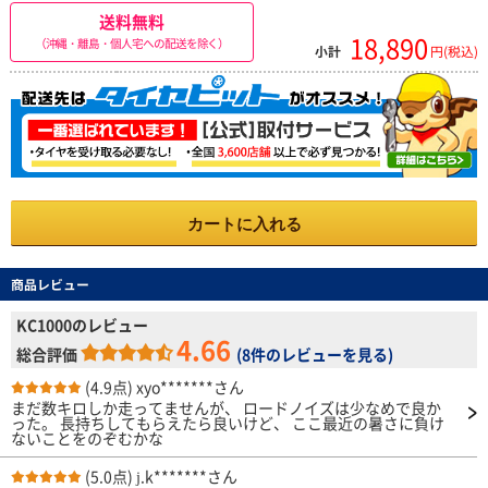
送料無料
18,890
（沖縄・離島・個人宅への配送を除く）
小計
円(税込)
カートに入れる
商品レビュー
KC1000のレビュー
4.66
総合評価
(
8件のレビューを見る
)
(4.9点)
xyo*******さん
まだ数キロしか走ってませんが、 ロードノイズは少なめで良か
った。 長持ちしてもらえたら良いけど、 ここ最近の暑さに負け
ないことをのぞむかな
(5.0点)
j.k*******さん