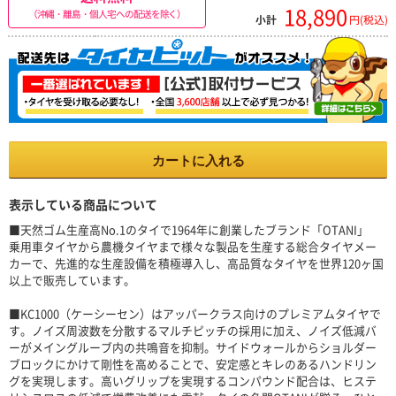
18,890
（沖縄・離島・個人宅への配送を除く）
小計
円(税込)
カートに入れる
表示している商品について
■天然ゴム生産高No.1のタイで1964年に創業したブランド「OTANI」
乗用車タイヤから農機タイヤまで様々な製品を生産する総合タイヤメー
カーで、先進的な生産設備を積極導入し、高品質なタイヤを世界120ヶ国
以上で販売しています。
■KC1000（ケーシーセン）はアッパークラス向けのプレミアムタイヤで
す。ノイズ周波数を分散するマルチピッチの採用に加え、ノイズ低減バ
ーがメイングルーブ内の共鳴音を抑制。サイドウォールからショルダー
ブロックにかけて剛性を高めることで、安定感とキレのあるハンドリン
グを実現します。高いグリップを実現するコンパウンド配合は、ヒステ