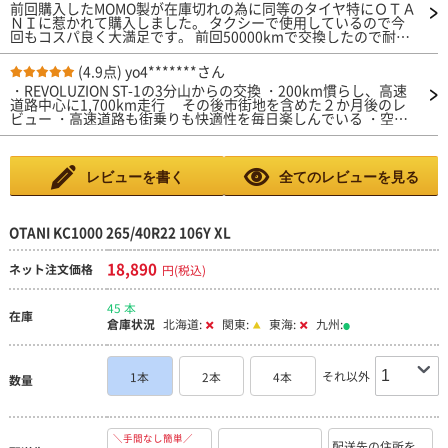
前回購入したMOMO製が在庫切れの為に同等のタイヤ特にＯＴＡ
ＮＩに惹かれて購入しました。 タクシーで使用しているので今
回もコスパ良く大満足です。 前回50000kmで交換したので耐久
性も同等を期待します。
(4.9点)
yo4*******さん
・REVOLUZION ST-1の3分山からの交換 ・200km慣らし、高速
道路中心に1,700km走行 その後市街地を含めた２か月後のレ
ビュー ・高速道路も街乗りも快適性を毎日楽しんでいる ・空気
圧は、高速道路向けに前輪2.6bar、 後輪2.9Barに設定 ・ドラ
イもウェットもしっかりしていて安心感がある ・静粛性は期待
以上の感触 ・燃費は18km/L超え ・AUTOWAYのカタログのレー
ダーチャートを 選択指針にして本当に良かった
レビューを書く
全てのレビューを見る
OTANI KC1000 265/40R22 106Y XL
18,890
ネット注文価格
円(税込)
45 本
在庫
倉庫状況
北海道:
関東:
東海:
九州:
それ以外
1本
2本
4本
数量
＼手間なし簡単／
配送先の住所を