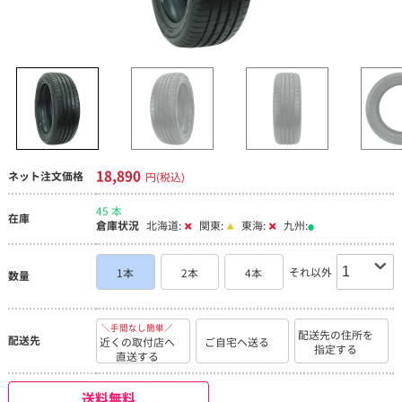
18,890
ネット注文価格
円(税込)
45 本
在庫
倉庫状況
北海道:
関東:
東海:
九州:
それ以外
1本
2本
4本
数量
＼手間なし簡単／
配送先の住所を
配送先
近くの取付店へ
ご自宅へ送る
指定する
直送する
送料無料