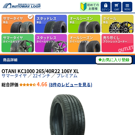
MENU
ログイン
CART
サマータイヤ
スタッドレス
オールシーズン
ホイール
単品
単品
単品
単品
サマータイヤ
スタッドレス
オールシーズン
売り尽くし
ホイールセット
ホイールセット
ホイールセット
アウトレットコーナー
商品詳細
お気に入り登録
OTANI KC1000 265/40R22 106Y XL
サマータイヤ
／
22インチ
／
プレミアム
4.66
総合評価
(
8件のレビューを見る
)