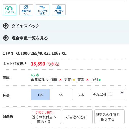
タイヤスペック
適合車種一覧を見る
OTANI KC1000 265/40R22 106Y XL
18,890
ネット注文価格
円(税込)
45 本
在庫
倉庫状況
北海道:
関東:
東海:
九州:
それ以外
1本
2本
4本
数量
＼手間なし簡単／
配送先の住所を
配送先
近くの取付店へ
ご自宅へ送る
指定する
直送する