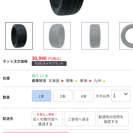
30,990
円(税込)
ネット注文価格
TOYOタイヤブランド
残り 12 本
在庫
倉庫状況
北海道:
関東:
東海:
九州:
それ以外
1本
2本
4本
数量
＼手間なし簡単／
配送先の住所を
配送先
近くの取付店へ
ご自宅へ送る
指定する
直送する