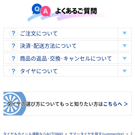
ご注文について
決済･配送方法について
商品の返品･交換･キャンセルについて
タイヤについて
タイヤの選び方についてもっと知りたい方は
こちらへ ＞
タイヤ＆ホイール通販ならAUTOWAY
>
サマータイヤを探す(summertire)
>
2