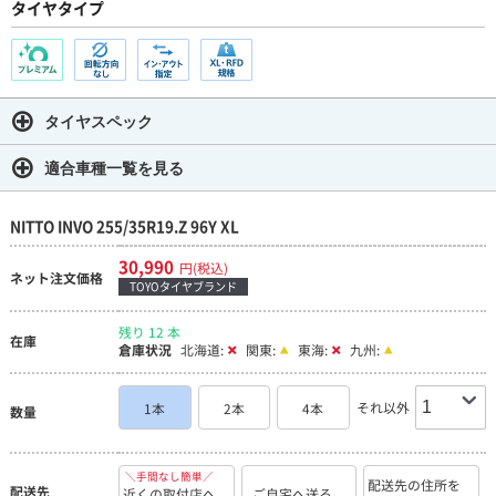
タイヤタイプ
タイヤスペック
適合車種一覧を見る
NITTO INVO 255/35R19.Z 96Y XL
30,990
円(税込)
ネット注文価格
TOYOタイヤブランド
残り 12 本
在庫
倉庫状況
北海道:
関東:
東海:
九州:
それ以外
1本
2本
4本
数量
＼手間なし簡単／
配送先の住所を
配送先
近くの取付店へ
ご自宅へ送る