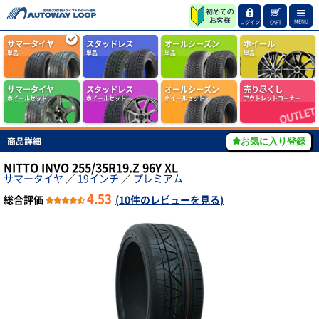
MENU
ログイン
CART
サマータイヤ
スタッドレス
オールシーズン
ホイール
単品
単品
単品
単品
サマータイヤ
スタッドレス
オールシーズン
売り尽くし
ホイールセット
ホイールセット
ホイールセット
アウトレットコーナー
商品詳細
お気に入り登録
NITTO INVO 255/35R19.Z 96Y XL
サマータイヤ
／
19インチ
／
プレミアム
4.53
総合評価
(
10件のレビューを見る
)