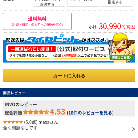
指定する
直送する
送料無料
30,990
（沖縄・離島・個人宅への配送を除く）
小計
円(税込)
カートに入れる
商品レビュー
INVOのレビュー
4.53
総合評価
(
10件のレビューを見る
)
(5.0点)
masaさん
全く問題なしです