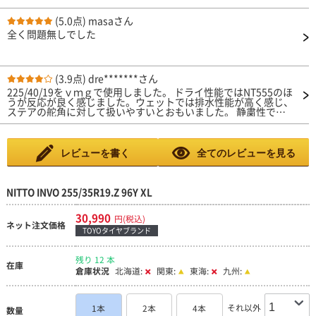
(5.0点)
masaさん
全く問題無しでした
(3.9点)
dre*******さん
225/40/19をｖｍｇで使用しました。 ドライ性能ではNT555のほ
うが反応が良く感じました。ウェットでは排水性能が高く感じ、
ステアの舵角に対して扱いやすいとおもいました。 静粛性では
コチラのほうが上かなと思います。 ただ、圧倒的にライフが短
く、致命的な気がします。コスパで見るとどうなのか疑問です。
レビューを書く
全てのレビューを見る
NITTO INVO 255/35R19.Z 96Y XL
30,990
円(税込)
ネット注文価格
TOYOタイヤブランド
残り 12 本
在庫
倉庫状況
北海道:
関東:
東海:
九州:
それ以外
1本
2本
4本
数量