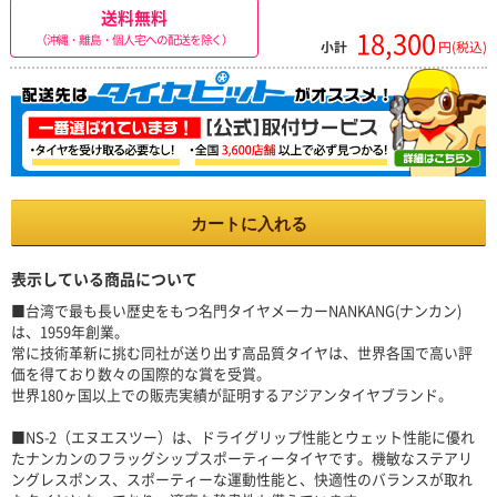
送料無料
18,300
（沖縄・離島・個人宅への配送を除く）
小計
円(税込)
カートに入れる
表示している商品について
■台湾で最も長い歴史をもつ名門タイヤメーカーNANKANG(ナンカン)
は、1959年創業。
常に技術革新に挑む同社が送り出す高品質タイヤは、世界各国で高い評
価を得ており数々の国際的な賞を受賞。
世界180ヶ国以上での販売実績が証明するアジアンタイヤブランド。
■NS-2（エヌエスツー）は、ドライグリップ性能とウェット性能に優れ
たナンカンのフラッグシップスポーティータイヤです。機敏なステアリ
ングレスポンス、スポーティーな運動性能と、快適性のバランスが取れ