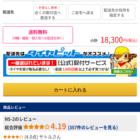
＼手間なし簡単／
配送先の住所を
配送先
近くの取付店へ
ご自宅へ送る
指定する
直送する
送料無料
18,300
（沖縄・離島・個人宅への配送を除く）
小計
円(税込)
カートに入れる
商品レビュー
NS-2のレビュー
4.19
総合評価
(
357件のレビューを見る
)
(4.0点)
サトルさん