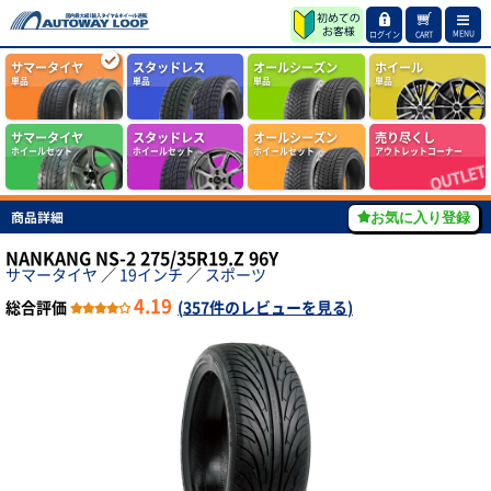
MENU
ログイン
CART
サマータイヤ
スタッドレス
オールシーズン
ホイール
単品
単品
単品
単品
サマータイヤ
スタッドレス
オールシーズン
売り尽くし
ホイールセット
ホイールセット
ホイールセット
アウトレットコーナー
商品詳細
お気に入り登録
NANKANG NS-2 275/35R19.Z 96Y
サマータイヤ
／
19インチ
／
スポーツ
4.19
総合評価
(
357件のレビューを見る
)