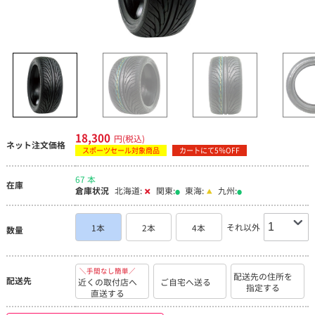
18,300
円(税込)
ネット注文価格
スポーツセール対象商品
カートにて5％OFF
67 本
在庫
倉庫状況
北海道:
関東:
東海:
九州:
それ以外
1本
2本
4本
数量
＼手間なし簡単／
配送先の住所を
配送先
近くの取付店へ
ご自宅へ送る
指定する
直送する