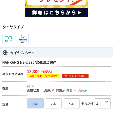
タイヤタイプ
タイヤスペック
NANKANG NS-2 275/35R19.Z 96Y
18,300
円(税込)
ネット注文価格
スポーツセール対象商品
カートにて5％OFF
67 本
在庫
倉庫状況
北海道:
関東:
東海:
九州:
それ以外
1本
2本
4本
数量