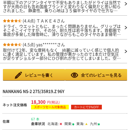
半額以下のアジアンタイヤで不安もありましたがドライは当然で
すが大雨の日も含め国産ブランドと変わりなく偏見だと思い知ら
されました。 静粛性、乗り心地は３５偏平タイヤので仕方ない
部分もありここまでは、国産タイヤと大きく変わりないです。
ただ正直タイヤ寿命に関しては有名ブランド比較すると落ちま
(4.4点)
ＴＡＫＥ４さん
す。私は乱暴な走りをする方なので国産タイヤでも２万Ｋ持てば
ドライ、ウエットともに、まったく問題ありません。グリップは
良いほでしたが交換して１万Ｋほどでスリップサインが出ると車
そこそこイイですが、その分、耐久性は若干落ちます。首都圏で
検時に報告を受けました。 それでも不安は１度も経験した事
事故が多発した降雪時に、滑りながらもこのタイヤのまま帰宅で
はなく国産の６分山タイヤより良い仕事をするので２回取りかえ
きたので、ＯＫとしました。（スタッドレス装着車と全く一緒に
る前提だとお得です半額以下ですからね。
走れたので） 音は止むを得ませんネ。想像の通りです。このサ
(4.5点)
yas*******さん
イズでは、当然だと思います。 乗り心地も、サイズ相応ではあ
取付けて2年、変な摩耗もなく 綺麗に減っていく感じで個人的
りますが、国産スポーツタイヤよりはソフトです。 燃費は国産
に凄く満足しています。私の管理が悪かったので1本だけ空気圧
スポーツタイヤと変わりません。タイヤ次第ではなく、運転次第
が足りずショルダー部分にひび割れが生じてしまいました。空気
です。
圧のチェックは大事ですね。
レビューを書く
全てのレビューを見る
NANKANG NS-2 275/35R19.Z 96Y
18,300
円(税込)
ネット注文価格
スポーツセール対象商品
カートにて5％OFF
67 本
在庫
倉庫状況
北海道:
関東:
東海:
九州: