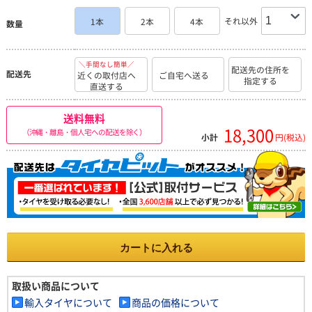
それ以外
1本
2本
4本
数量
＼手間なし簡単／
配送先の住所を
配送先
近くの取付店へ
ご自宅へ送る
指定する
直送する
送料無料
18,300
（沖縄・離島・個人宅への配送を除く）
小計
円(税込)
カートに入れる
取扱い商品について
輸入タイヤについて
商品の価格について