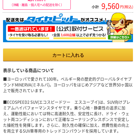
9,560
（沖縄・離島・個人宅への配送を除く）
小計
円(税込)
カートに入れる
表示している商品について
■ヨーロッパで愛されて100年。ベルギー発の歴史的グローバルタイヤブ
ランドMINERVA(ミネルバ)。ヨーロッパをはじめアジアなど世界50ヶ国以
上で販売されています。
■ECOSPEED2 SUV(エコスピードツー エスユーブイ)は、SUV向けプレ
ミアムハイパフォーマンスタイヤです。乗り心地・静粛性の追求に加
え、運動性能においては特に高速耐久性、安定性に長け、ドライ・ウェ
ット両コンディションにおいて正確なコーナリングレスポンスで安定し
た操舵性を発揮します。さらに、耐久性の確保に加え、燃費性能の向上
を両立するSUV車専用のトレッドコンパウンドを採用しています。