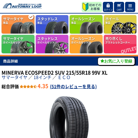
MENU
ログイン
CART
サマータイヤ
スタッドレス
オールシーズン
ホイール
単品
単品
単品
単品
サマータイヤ
スタッドレス
オールシーズン
売り尽くし
ホイールセット
ホイールセット
ホイールセット
アウトレットコーナー
商品詳細
お気に入り登録
MINERVA ECOSPEED2 SUV 215/55R18 99V XL
サマータイヤ
／
18インチ
／
ＥＣＯ
4.35
総合評価
(
51件のレビューを見る
)