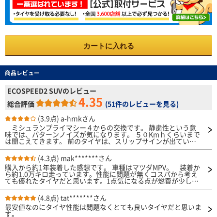
カートに入れる
商品レビュー
ECOSPEED2 SUVのレビュー
4.35
総合評価
(
51件のレビューを見る
)
(3.9点)
a-hrnkさん
ミシュランプライマシー４からの交換です。 静粛性という意
味では、パターンノイズが気になります。 ５０Kmｈくらいまで
は聞こえてきます。 前のタイヤは、スリップサインが出ている
程度まで使ったので、パターンノイズがどんな感じだったか覚え
ていませんが、ＢＥＶなので室内が静かなせいか、よく聞こえて
(4.3点)
mak*******さん
きます。逆にスピード感覚がつかみやすいです。 オールシー
購入から約1年装着した感想です。 車種はマツダMPV。 装着か
ズンタイヤではないのに、Ｍ＋Ｓマークがありました。 ＳＮＯ
ら約1.0万キロ走っています。性能に問題が無くコスパから考え
Ｗマークが無いので雪道は走れないでしょうけど、少しならいけ
ても優れたタイヤだと思います。1点気になる点が燃費が少し悪
るんでしょうか？
くなったのかな？と感じます。空気圧等で少しは燃費が良くなる
のでしょうか。
(4.8点)
tat*******さん
最安値なのにタイヤ性能は問題なくとても良いタイヤだと思いま
す。