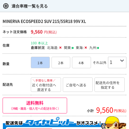
適合車種一覧を見る
MINERVA ECOSPEED2 SUV 215/55R18 99V XL
9,560
ネット注文価格
円(税込)
100 本以上
在庫
倉庫状況
北海道:
関東:
東海:
九州:
それ以外
1本
2本
4本
数量
＼手間なし簡単／
配送先の住所を
配送先
近くの取付店へ
ご自宅へ送る
指定する
直送する
送料無料
9,560
（沖縄・離島・個人宅への配送を除く）
小計
円(税込)