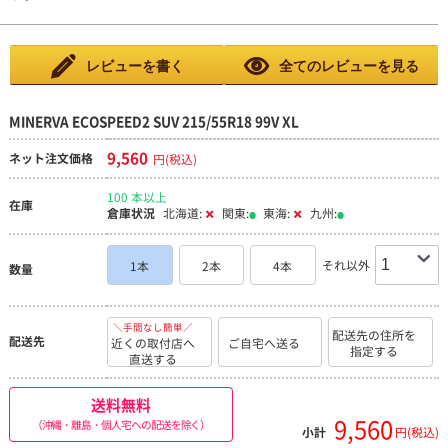
レビューを書く
全てのレビューを見る
MINERVA ECOSPEED2 SUV 215/55R18 99V XL
9,560
ネット注文価格
円(税込)
100 本以上
在庫
倉庫状況
北海道:
関東:
東海:
九州:
それ以外
1本
2本
4本
数量
＼手間なし簡単／
配送先の住所を
配送先
近くの取付店へ
ご自宅へ送る
指定する
直送する
送料無料
9,560
（沖縄・離島・個人宅への配送を除く）
小計
円(税込)