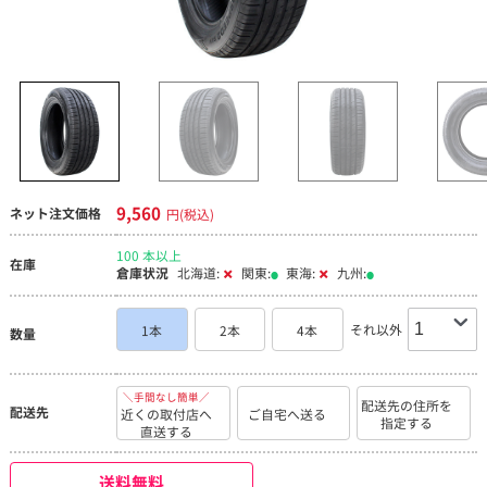
9,560
ネット注文価格
円(税込)
100 本以上
在庫
倉庫状況
北海道:
関東:
東海:
九州:
それ以外
1本
2本
4本
数量
＼手間なし簡単／
配送先の住所を
配送先
近くの取付店へ
ご自宅へ送る
指定する
直送する
送料無料