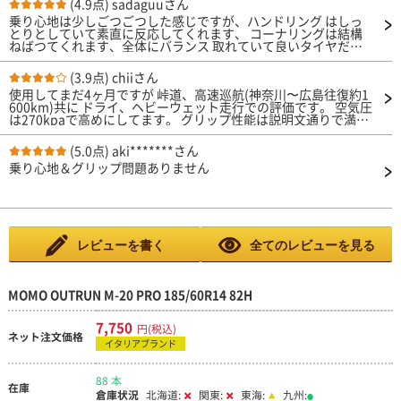
(4.9点)
sadaguuさん
乗り心地は少しごつごつした感じですが、ハンドリング はしっ
とりとしていて素直に反応してくれます、 コーナリングは結構
ねばつてくれます、全体にバランス 取れていて良いタイヤだと
思います。
(3.9点)
chiiさん
使用してまだ4ヶ月ですが 峠道、高速巡航(神奈川〜広島往復約1
600km)共に ドライ、ヘビーウェット走行での評価です。 空気圧
は270kpaで高めにしてます。 グリップ性能は説明文通りで満足
してます。 ロードノイズはある方だと思いますが、 他の音の他
が大きいので気になりません。 燃費はカタログ値近く出てるの
(5.0点)
aki*******さん
で満足です。 休日乗りなのでこのまま4年使用できればコスパ最
乗り心地＆グリップ問題ありません
強。 次も在庫あればまた使いたいです。
レビューを書く
全てのレビューを見る
MOMO OUTRUN M-20 PRO 185/60R14 82H
7,750
円(税込)
ネット注文価格
イタリアブランド
88 本
在庫
倉庫状況
北海道:
関東:
東海:
九州: