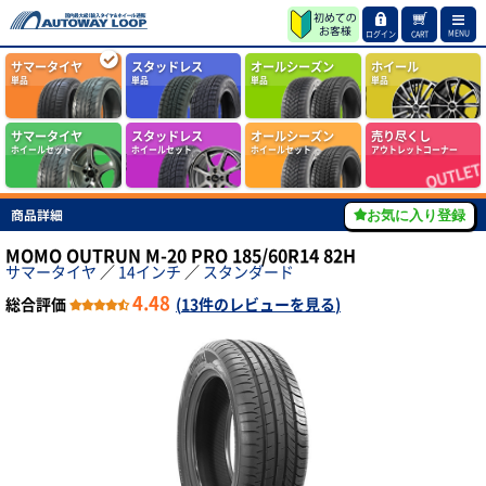
MENU
ログイン
CART
サマータイヤ
スタッドレス
オールシーズン
ホイール
単品
単品
単品
単品
サマータイヤ
スタッドレス
オールシーズン
売り尽くし
ホイールセット
ホイールセット
ホイールセット
アウトレットコーナー
商品詳細
お気に入り登録
MOMO OUTRUN M-20 PRO 185/60R14 82H
サマータイヤ
／
14インチ
／
スタンダード
4.48
総合評価
(
13件のレビューを見る
)