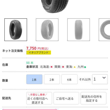
7,750
円(税込)
ネット注文価格
イタリアブランド
88 本
在庫
倉庫状況
北海道:
関東:
東海:
九州:
それ以外
1本
2本
4本
数量
＼手間なし簡単／
配送先の住所を
配送先
近くの取付店へ
ご自宅へ送る
指定する
直送する