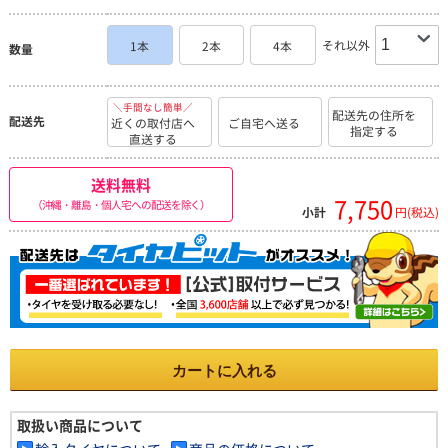
それ以外
1本
2本
4本
数量
＼手間なし簡単／
配送先の住所を
配送先
近くの取付店へ
ご自宅へ送る
指定する
直送する
送料無料
7,750
（沖縄・離島・個人宅への配送を除く）
小計
円(税込)
カートに入れる
取扱い商品について