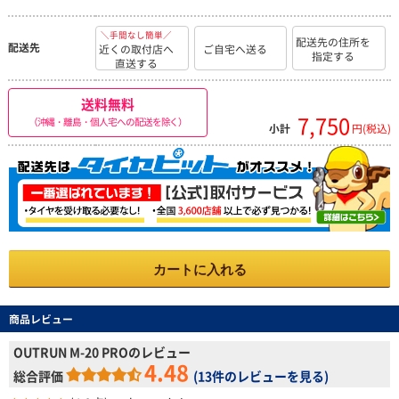
＼手間なし簡単／
配送先の住所を
配送先
近くの取付店へ
ご自宅へ送る
指定する
直送する
送料無料
7,750
（沖縄・離島・個人宅への配送を除く）
小計
円(税込)
カートに入れる
商品レビュー
OUTRUN M-20 PROのレビュー
4.48
総合評価
(
13件のレビューを見る
)