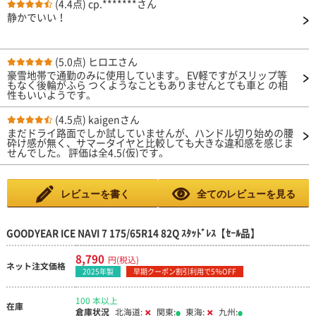
(4.4点)
cp.*******さん
静かでいい！
(5.0点)
ヒロエさん
豪雪地帯で通勤のみに使用しています。 EV軽ですがスリップ等
もなく後輪がふら つくようなこともありませんとても車と の相
性もいいようです。
(4.5点)
kaigenさん
まだドライ路面でしか試していませんが、ハンドル切り始めの腰
砕け感が無く、サマータイヤと比較しても大きな違和感を感じま
せんでした。 評価は全4.5(仮)です。
レビューを書く
全てのレビューを見る
GOODYEAR ICE NAVI 7 175/65R14 82Q ｽﾀｯﾄﾞﾚｽ【ｾｰﾙ品】
8,790
円(税込)
ネット注文価格
2025年製
早期クーポン割引利用で5％OFF
100 本以上
在庫
倉庫状況
北海道:
関東:
東海:
九州: