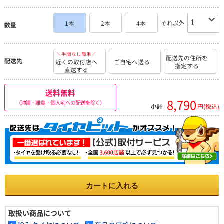
それ以外
1本
2本
4本
数量
＼手間なし簡単／
配送先の住所を
配送先
近くの取付店へ
ご自宅へ送る
指定する
直送する
送料無料
8,790
（沖縄・離島・個人宅への配送を除く）
小計
円(税込)
カートに入れる
取扱い商品について