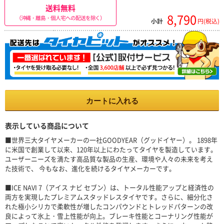
送料無料
8,790
（沖縄・離島・個人宅への配送を除く）
小計
円(税込)
カートに入れる
表示している商品について
■世界三大タイヤメーカーの一社GOODYEAR（グッドイヤー）。 1898年
に米国で創業して以来、120年以上にわたってタイヤを製造しています。
ユーザーニーズを満たす高品質な製品の生産、環境や人々の未来を考え
た技術で、 今もなお、進化を続けるタイヤメーカーです。
■ICE NAVI 7（アイス ナビ セブン）は、トータル性能アップと経済性の
両方を実現したプレミアムスタッドレスタイヤです。さらに、細分化さ
れた極小シリカで柔軟性が増したコンパウンドとトレッドパターンの改
良によって氷上・雪上性能が向上。ブレーキ性能とコーナリング性能が