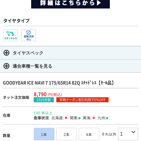
タイヤタイプ
タイヤスペック
適合車種一覧を見る
GOODYEAR ICE NAVI 7 175/65R14 82Q ｽﾀｯﾄﾞﾚｽ【ｾｰﾙ品】
8,790
円(税込)
ネット注文価格
2025年製
早期クーポン割引利用で5％OFF
100 本以上
在庫
倉庫状況
北海道:
関東:
東海:
九州:
それ以外
1本
2本
4本
数量