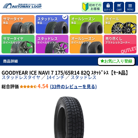
MENU
ログイン
CART
サマータイヤ
スタッドレス
オールシーズン
ホイール
単品
単品
単品
単品
サマータイヤ
スタッドレス
オールシーズン
売り尽くし
ホイールセット
ホイールセット
ホイールセット
アウトレットコーナー
商品詳細
お気に入り登録
GOODYEAR ICE NAVI 7 175/65R14 82Q ｽﾀｯﾄﾞﾚｽ【ｾｰﾙ品】
スタッドレスタイヤ
／
14インチ
／
スタッドレス
4.54
総合評価
(
33件のレビューを見る
)