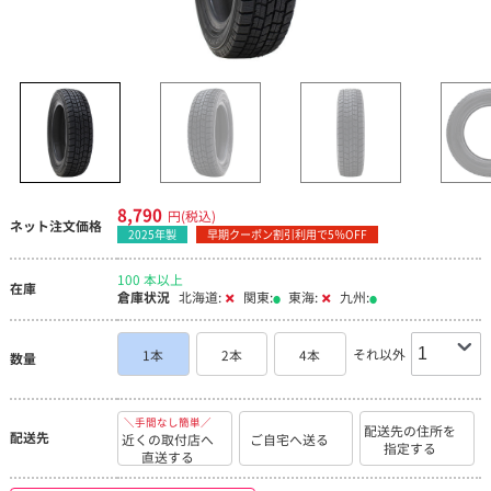
8,790
円(税込)
ネット注文価格
2025年製
早期クーポン割引利用で5％OFF
100 本以上
在庫
倉庫状況
北海道:
関東:
東海:
九州:
それ以外
1本
2本
4本
数量
＼手間なし簡単／
配送先の住所を
配送先
近くの取付店へ
ご自宅へ送る
指定する
直送する