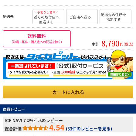
＼手間なし簡単／
配送先の住所を
配送先
近くの取付店へ
ご自宅へ送る
指定する
直送する
送料無料
8,790
（沖縄・離島・個人宅への配送を除く）
小計
円(税込)
カートに入れる
商品レビュー
ICE NAVI 7 ｽﾀｯﾄﾞﾚｽのレビュー
4.54
総合評価
(
33件のレビューを見る
)