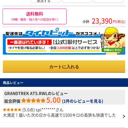
直送する
送料無料
23,390
（沖縄・離島・個人宅への配送を除く）
小計
円(税込)
カートに入れる
商品レビュー
GRANDTREK AT5.RWLのレビュー
5.00
総合評価
(
1件のレビューを見る
)
(5.0点)
spi*******さん
大満足！届いた次の日から高速で1500キロの長旅も快適でした