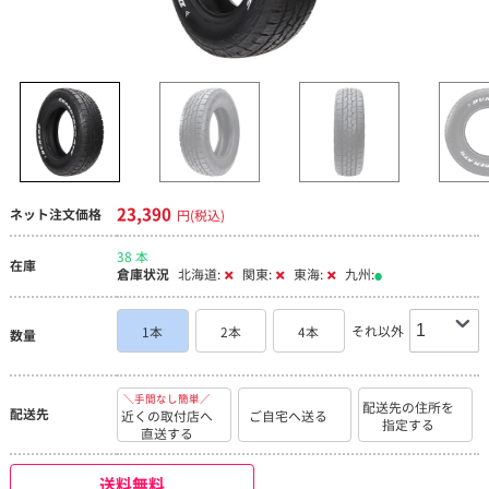
23,390
ネット注文価格
円(税込)
38 本
在庫
倉庫状況
北海道:
関東:
東海:
九州:
それ以外
1本
2本
4本
数量
＼手間なし簡単／
配送先の住所を
配送先
近くの取付店へ
ご自宅へ送る
指定する
直送する
送料無料