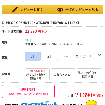
レビューを書く
全てのレビューを見る
DUNLOP GRANDTREK AT5.RWL 245/70R16 111T XL
23,390
ネット注文価格
円(税込)
38 本
在庫
倉庫状況
北海道:
関東:
東海:
九州:
それ以外
1本
2本
4本
数量
＼手間なし簡単／
配送先の住所を
配送先
近くの取付店へ
ご自宅へ送る
指定する
直送する
送料無料
23,390
（沖縄・離島・個人宅への配送を除く）
小計
円(税込)