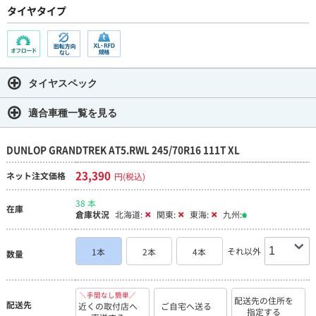
タイヤタイプ
タイヤスペック
適合車種一覧を見る
DUNLOP GRANDTREK AT5.RWL 245/70R16 111T XL
23,390
ネット注文価格
円(税込)
38 本
在庫
倉庫状況
北海道:
関東:
東海:
九州:
それ以外
1本
2本
4本
数量
＼手間なし簡単／
配送先の住所を
配送先
近くの取付店へ
ご自宅へ送る
指定する