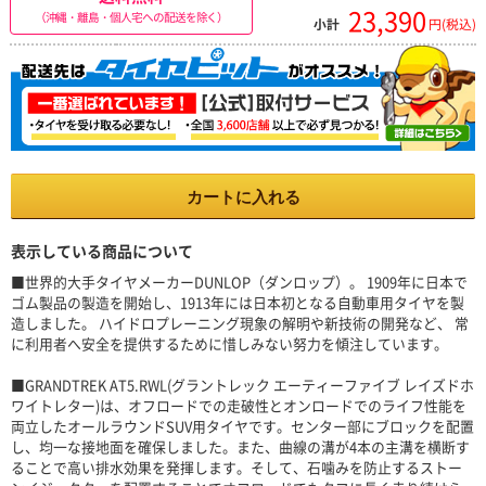
23,390
（沖縄・離島・個人宅への配送を除く）
小計
円(税込)
カートに入れる
表示している商品について
■世界的大手タイヤメーカーDUNLOP（ダンロップ）。 1909年に日本で
ゴム製品の製造を開始し、1913年には日本初となる自動車用タイヤを製
造しました。 ハイドロプレーニング現象の解明や新技術の開発など、 常
に利用者へ安全を提供するために惜しみない努力を傾注しています。
■GRANDTREK AT5.RWL(グラントレック エーティーファイブ レイズドホ
ワイトレター)は、オフロードでの走破性とオンロードでのライフ性能を
両立したオールラウンドSUV用タイヤです。センター部にブロックを配置
し、均一な接地面を確保しました。また、曲線の溝が4本の主溝を横断す
ることで高い排水効果を発揮します。そして、石噛みを防止するストー