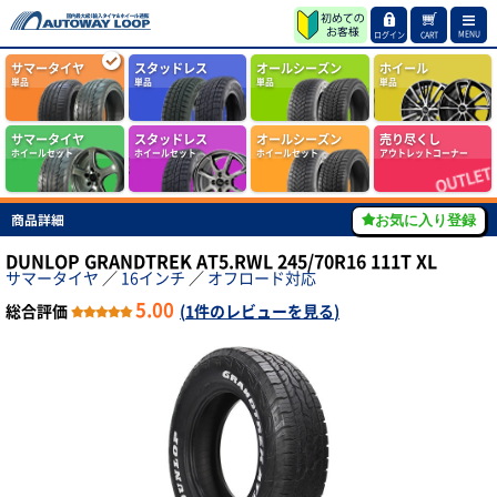
MENU
ログイン
CART
サマータイヤ
スタッドレス
オールシーズン
ホイール
単品
単品
単品
単品
サマータイヤ
スタッドレス
オールシーズン
売り尽くし
ホイールセット
ホイールセット
ホイールセット
アウトレットコーナー
商品詳細
お気に入り登録
DUNLOP GRANDTREK AT5.RWL 245/70R16 111T XL
サマータイヤ
／
16インチ
／
オフロード対応
5.00
総合評価
(
1件のレビューを見る
)